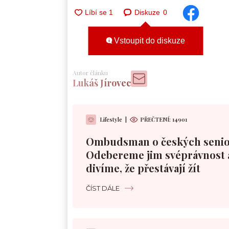
Diskuze
0
Vstoupit do diskuze
Autor článku
Lukáš Jírovec
Lifestyle
|
PŘEČTENÍ:
14901
Ombudsman o českých senio
Odebereme jim svéprávnost 
divíme, že přestávají žít
ČÍST DÁLE