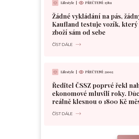
Lifestyle
|
PŘEČTENÍ:
15811
Žádné vykládání na pás, žádn
Kaufland testuje vozík, kter
zboží sám od sebe
ČÍST DÁLE
Lifestyle
|
PŘEČTENÍ:
21002
Ředitel ČSSZ poprvé řekl nah
ekonomové mluvili roky. Dů
reálně klesnou o 1800 Kč mě
ČÍST DÁLE