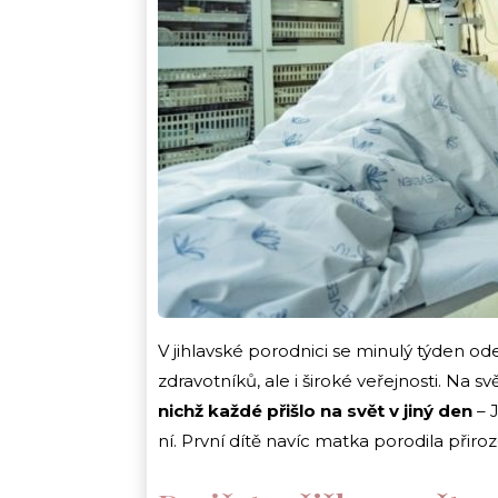
V jihlavské porodnici se minulý týden od
zdravotníků, ale i široké veřejnosti. Na sv
nichž každé přišlo na svět v jiný den
– 
ní. První dítě navíc matka porodila při