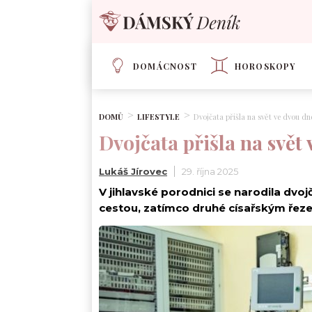
DOMÁCNOST
HOROSKOPY
DOMŮ
LIFESTYLE
Dvojčata přišla na svět ve dvou dn
Dvojčata přišla na svět
Lukáš Jírovec
29. října 2025
V jihlavské porodnici se narodila dvo
cestou, zatímco druhé císařským řez