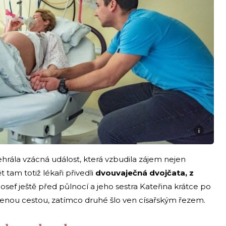
i
ehrála vzácná událost, která vzbudila zájem nejen
ět tam totiž lékaři přivedli
dvouvaječná dvojčata, z
Josef ještě před půlnocí a jeho sestra Kateřina krátce po
rozenou cestou, zatímco druhé šlo ven císařským řezem.