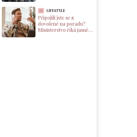
Důchody reálně klesnou
o 1800 Kč měsíčně
LIFESTYLE
Připojili jste se z
dovolené na poradu?
Ministerstvo říká jasně:
máte nárok na
kompenzaci