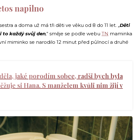
etos napilno
stra a doma už má tři děti ve věku od 8 do 11 let. „
Děti
si to každý svůj den
,
“ směje se podle webu
TN
maminka
vní miminko se narodilo 12 minut před půlnocí a druhé
ěla, jaké porodím sobce, radši bych byla
těžuje si Hana. S manželem kvůli nim žijí v