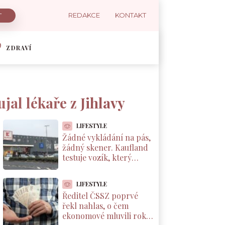
REDAKCE
KONTAKT
ZDRAVÍ
jal lékaře z Jihlavy
LIFESTYLE
Žádné vykládání na pás,
žádný skener. Kaufland
testuje vozík, který
markuje zboží sám od
sebe
LIFESTYLE
Ředitel ČSSZ poprvé
řekl nahlas, o čem
ekonomové mluvili roky.