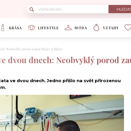
KRÁSA
LIFESTYLE
MÓDA
VZTAHY
ech: Neobvyklý porod zaujal lékaře z Jihlavy
 ve dvou dnech: Neobvyklý porod zau
jčata ve dvou dnech. Jedno přišlo na svět přirozenou
em.