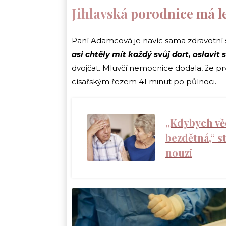
Jihlavská porodnice má l
Paní Adamcová je navíc sama zdravotní se
asi chtěly
mít každý svůj dort, oslavit 
dvojčat. Mluvčí nemocnice dodala, že pr
císařským řezem 41 minut po půlnoci.
„Kdybych věd
bezdětná,“ s
nouzi