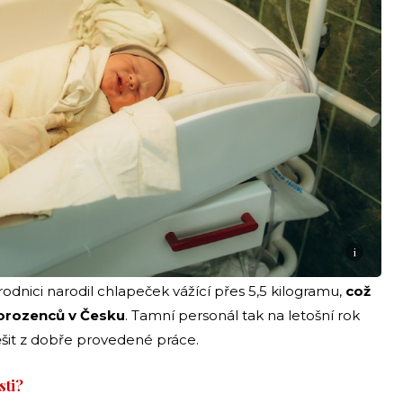
i
rodnici narodil chlapeček vážící přes 5,5 kilogramu,
což
vorozenců v Česku
. Tamní personál tak na letošní rok
šit z dobře provedené práce.
sti?