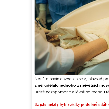
Není to navíc dávno, co se v jihlavské po
z něj udělalo jednoho z největších no
určitě nezapomene a lékaři se mohou tě
Už jste někdy byli svědky podobné událo