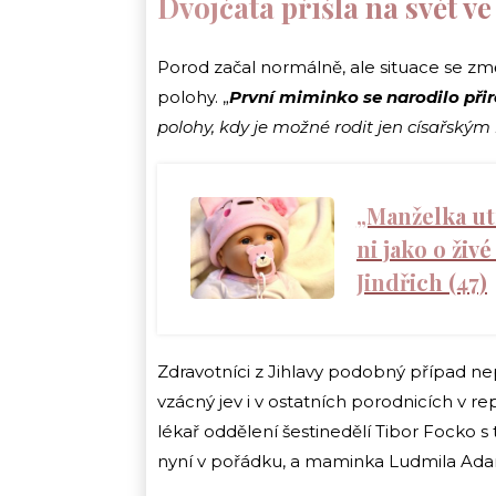
Dvojčata přišla na svět v
Porod začal normálně, ale situace se změn
polohy. „
První miminko se
narodilo při
polohy, kdy je možné rodit jen císařský
„Manželka utr
ni jako o živé
Jindřich (47)
Zdravotníci z Jihlavy podobný případ ne
vzácný jev i v ostatních porodnicích v rep
lékař oddělení šestinedělí Tibor Focko s
nyní v pořádku, a maminka Ludmila Ad