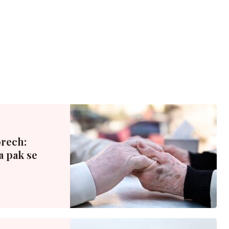
rech:
a pak se