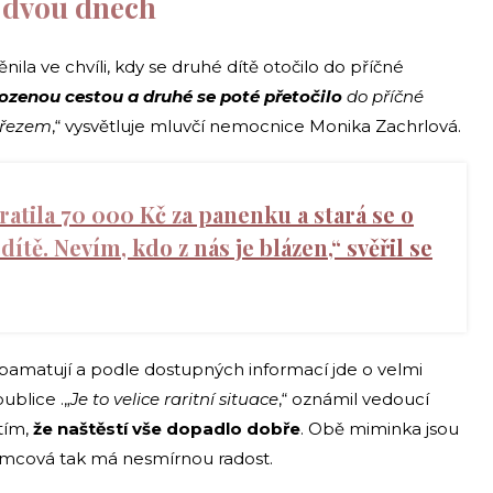
e dvou dnech
ila ve chvíli, kdy se druhé dítě otočilo do příčné
rozenou cestou a druhé se poté přetočilo
do příčné
m řezem
,“ vysvětluje mluvčí nemocnice Monika Zachrlová.
atila 70 000 Kč za panenku a stará se o
 dítě. Nevím, kdo z nás je blázen,“ svěřil se
pamatují a podle dostupných informací jde o velmi
ublice .„
Je to velice raritní situace
,“ oznámil vedoucí
 tím,
že naštěstí vše dopadlo dobře
. Obě miminka jsou
amcová tak má nesmírnou radost.