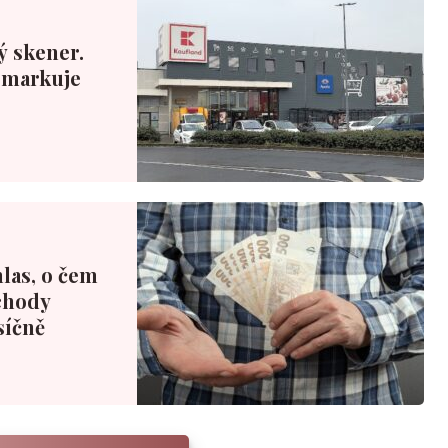
ý skener.
ý markuje
las, o čem
chody
síčně