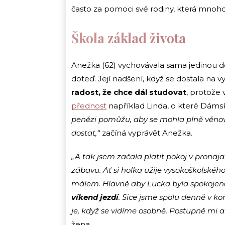
často za pomoci své rodiny, která mnohd
Škola základ života
Anežka (62) vychovávala sama jedinou dc
doteď. Její nadšení, když se dostala na 
radost, že chce dál studovat
, protože
přednost
například Linda, o které Dáms
penězi pomůžu, aby se mohla plně věnovat
dostat,“
začíná vyprávět Anežka.
„A tak jsem začala platit pokoj v pronaj
zábavu. Ať si holka užije vysokoškolského
málem. Hlavně aby Lucka byla spokojen
víkend jezdí
. Sice jsme spolu denně v k
je, když se vidíme osobně. Postupně mi al
žena.