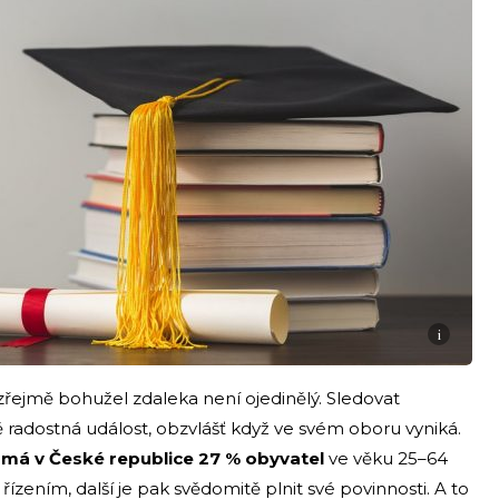
i
zřejmě bohužel zdaleka není ojedinělý. Sledovat
ě radostná událost, obzvlášť když ve svém oboru vyniká.
l má v České republice 27 % obyvatel
ve věku 25–64
řízením, další je pak svědomitě plnit své povinnosti. A to