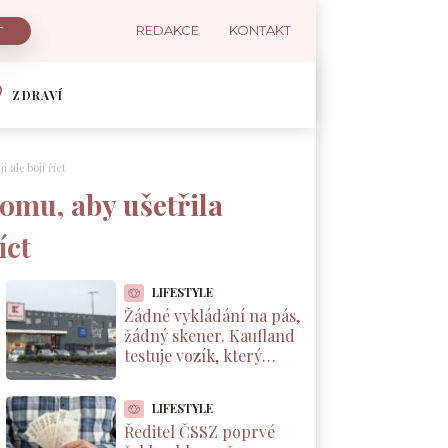
REDAKCE
KONTAKT
ZDRAVÍ
 ale bojí říct
tomu, aby ušetřila
íct
LIFESTYLE
Žádné vykládání na pás,
žádný skener. Kaufland
testuje vozík, který
markuje zboží sám od
sebe
LIFESTYLE
Ředitel ČSSZ poprvé