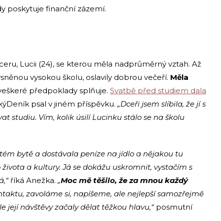
y poskytuje finanční zázemí.
eru, Lucii (24), se kterou měla nadprůměrný vztah. Až
vysněnou vysokou školu, oslavily dobrou večeří.
Měla
 veškeré předpoklady splňuje.
Svatbě před studiem dala
kýDeník psal v jiném příspěvku.
„Dceři jsem slíbila, že jí s
 studiu. Vím, kolik úsilí Lucinku stálo se na školu
atém bytě a dostávala peníze na jídlo a nějakou tu
 života a kultury. Já se dokážu uskromnit, vystačím s
á,“
říká Anežka.
„
Moc mě těšilo, že za mnou každý
ontaktu, zavoláme si, napíšeme, ale nejlepší samozřejmě
e její návštěvy začaly dělat těžkou hlavu,“
posmutní