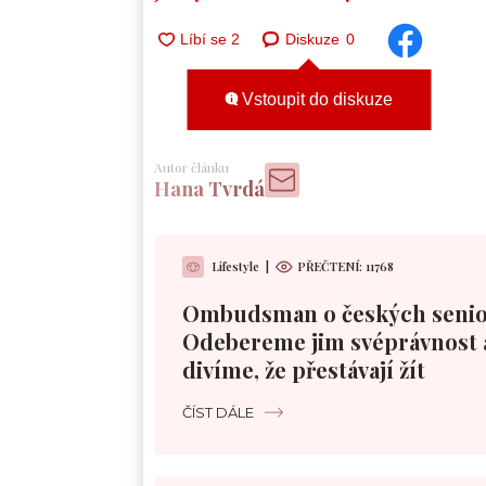
Diskuze
0
Vstoupit do diskuze
Autor článku
Hana Tvrdá
Lifestyle
|
PŘEČTENÍ:
11768
Ombudsman o českých senio
Odebereme jim svéprávnost 
divíme, že přestávají žít
ČÍST DÁLE