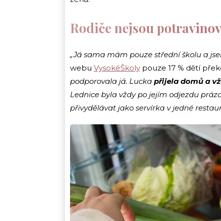
Rodiče nejsou potravino
„Já sama mám pouze střední školu a jsem
webu
VysokéŠkoly
pouze 17 % dětí přek
podporovala já. Lucka
přijela domů a vžd
Lednice byla vždy po jejím odjezdu prázdn
přivydělávat jako servírka v jedné restaur