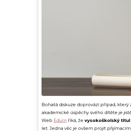
Bohatá diskuze doprovází případ, který 
akademické úspěchy svého dítěte je jist
Web
EduIn
říká, že
vysokoškolský titu
let. Jedna věc je ovšem projít přijímacím 