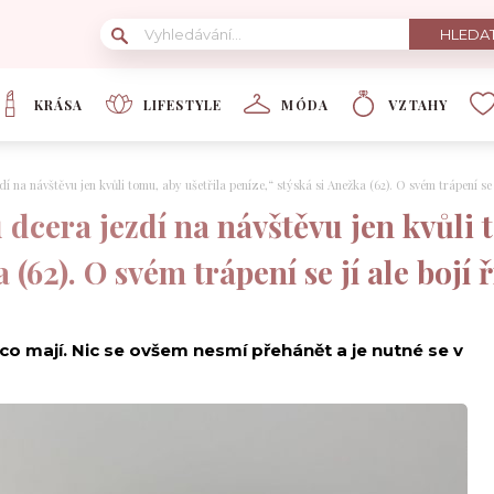
KRÁSA
LIFESTYLE
MÓDA
VZTAHY
na návštěvu jen kvůli tomu, aby ušetřila peníze,“ stýská si Anežka (62). O svém trápení se jí
dcera jezdí na návštěvu jen kvůli 
 (62). O svém trápení se jí ale bojí ř
, co mají. Nic se ovšem nesmí přehánět a je nutné se v