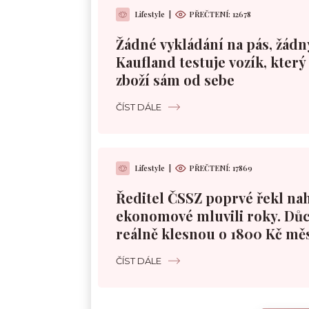
Lifestyle
|
PŘEČTENÍ:
12678
Žádné vykládání na pás, žádn
Kaufland testuje vozík, kter
zboží sám od sebe
ČÍST DÁLE
Lifestyle
|
PŘEČTENÍ:
17869
Ředitel ČSSZ poprvé řekl nah
ekonomové mluvili roky. Dů
reálně klesnou o 1800 Kč mě
ČÍST DÁLE