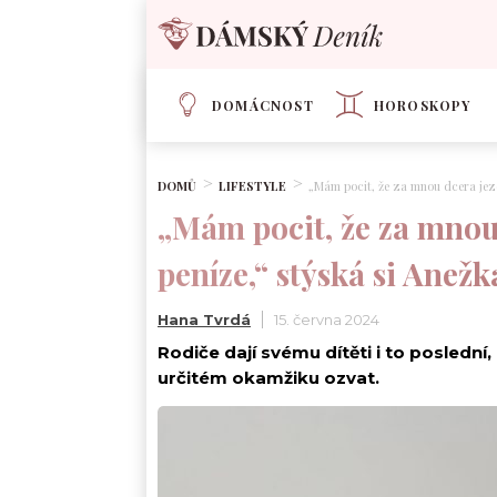
DOMÁCNOST
HOROSKOPY
DOMŮ
LIFESTYLE
„Mám pocit, že za mnou dcera jezdí 
„Mám pocit, že za mnou 
peníze,“ stýská si Anežka
Hana Tvrdá
15. června 2024
Rodiče dají svému dítěti i to poslední
určitém okamžiku ozvat.