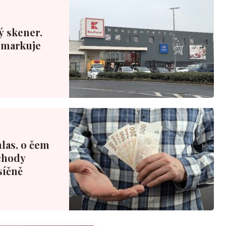
ý skener.
ý markuje
las, o čem
chody
síčně