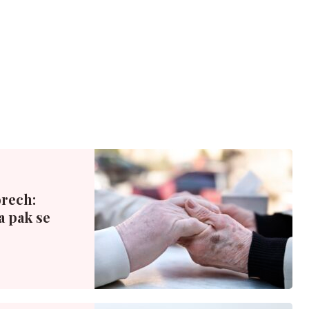
rech:
a pak se