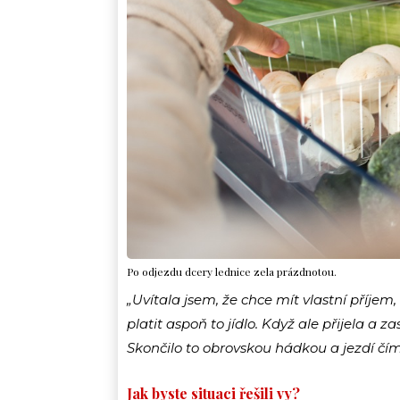
Po odjezdu dcery lednice zela prázdnotou.
„Uvítala jsem, že chce mít vlastní příjem
platit aspoň to jídlo. Když ale přijela a z
Skončilo to obrovskou hádkou a jezdí č
Jak byste situaci řešili vy?