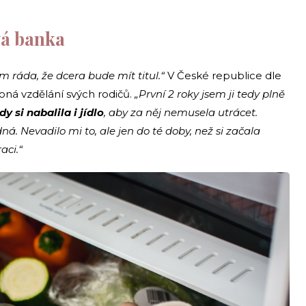
vá banka
 ráda, že dcera bude mít titul.“
V České republice dle
oná vzdělání svých rodičů.
„První 2 roky jsem ji tedy plně
y si nabalila i jídlo
, aby za něj nemusela utrácet.
á. Nevadilo mi to, ale jen do té doby, než si začala
aci.“