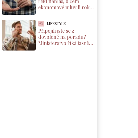
řekl nahlas, o čem
ekonomové mluvili roky.
Důchody reálně klesnou
o 1800 Kč měsíčně
LIFESTYLE
Připojili jste se z
dovolené na poradu?
Ministerstvo říká jasně:
máte nárok na
kompenzaci