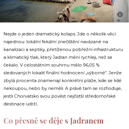
i
Nejde o jeden dramatický kolaps. Jde o několik věcí
najednou: lokální fekální znečištění navázané na
kanalizaci a septiky, přetíženou pobřežní infrastrukturu
a klimatický tlak, který Jadran mění rychleji, než se
čekalo. V celostátním souhrnu mělo 96,05 %
sledovaných lokalit finální hodnocení „výborné“. Jenže
zbylá procenta znamenají konkrétní pláže, kde se lidé
nekoupou, nebo by neměli. A právě tam se rozhoduje,
jestli Chorvatsko svou pověst nejčistší středomořské
destinace udrží.
Co přesně se děje s Jadranem