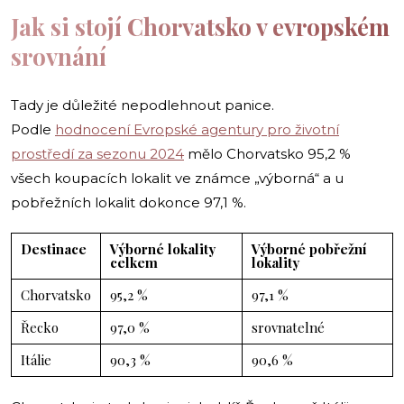
Jak si stojí Chorvatsko v evropském
srovnání
Tady je důležité nepodlehnout panice.
Podle
hodnocení Evropské agentury pro životní
prostředí za sezonu 2024
mělo Chorvatsko 95,2 %
všech koupacích lokalit ve známce „výborná“ a u
pobřežních lokalit dokonce 97,1 %.
Destinace
Výborné lokality
Výborné pobřežní
celkem
lokality
Chorvatsko
95,2 %
97,1 %
Řecko
97,0 %
srovnatelné
Itálie
90,3 %
90,6 %