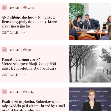
Lifestyle
|
4621
ANO slibuje důchod v 65. Jenže z
Bruselu vypluly dokumenty, které
říkají něco jiného
ČÍST DÁLE
Lifestyle
|
7801
Pamatujete zimu 2010?
Meteorologové říkají, že ta příští
může být podobná. A důvod leží v
Pacifiku
ČÍST DÁLE
Lifestyle
|
2789
Psali jí, že je plochá. Solaříková jim
odpověděla pěti větami, které by si měl
přečíst každý rodič dcery