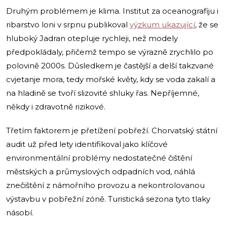
Druhým problémem je klima. Institut za oceanografiju i
ribarstvo loni v srpnu publikoval
výzkum ukazující
, že se
hluboký Jadran otepluje rychleji, než modely
předpokládaly, přičemž tempo se výrazně zrychlilo po
polovině 2000s. Důsledkem je častější a delší takzvané
cvjetanje mora, tedy mořské květy, kdy se voda zakalí a
na hladině se tvoří slizovité shluky řas. Nepříjemné,
někdy i zdravotně rizikové.
Třetím faktorem je přetížení pobřeží. Chorvatský státní
audit už před lety identifikoval jako klíčové
environmentální problémy nedostatečné čištění
městských a průmyslových odpadních vod, náhlá
znečištění z námořního provozu a nekontrolovanou
výstavbu v pobřežní zóně. Turistická sezona tyto tlaky
násobí.