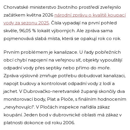
Chorvatské ministerstvo životního prostředí zveřejnilo
začátkem května 2026
národní zprávu o kvalitě koupací
vody za sezonu 2025
. Čísla vypadají na první pohled
skvěle, 96,05 % lokalit výborných. Ale zpráva sama
pojmenovává slabá místa, která se opakují rok co rok.
Prvním problémem je kanalizace. U řady pobřežních
obcí chybí napojení na veřejnou síť, objekty vypouštějí
odpadní vody přes septiky nebo přímo do moře.
Zpráva výslovně zmiňuje potřebu dobudovat kanalizaci,
napojit budovy a kontrolovat odpadní vody z lodí a
jachet. V Dubrovačko-neretvanské županiji skončily dva
monitorovací body, Plat a Ploče, s finálním hodnocením
„nevyhovující“. V Pločách inspekce nařídila zákaz
koupání. Jeden bod v dubrovnické oblasti má zákaz v
platnosti dokonce od roku 2006.