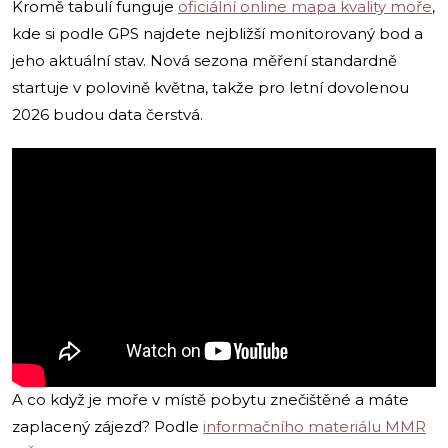
Kromě tabulí funguje
oficiální online mapa kvality moře
,
kde si podle GPS najdete nejbližší monitorovaný bod a
jeho aktuální stav. Nová sezona měření standardně
startuje v polovině května, takže pro letní dovolenou
2026 budou data čerstvá.
A co když je moře v místě pobytu znečištěné a máte
zaplacený zájezd? Podle
informačního materiálu MMR