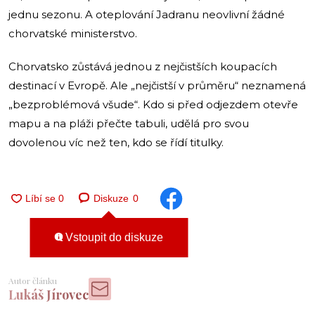
jednu sezonu. A oteplování Jadranu neovlivní žádné
chorvatské ministerstvo.
Chorvatsko zůstává jednou z nejčistších koupacích
destinací v Evropě. Ale „nejčistší v průměru“ neznamená
„bezproblémová všude“. Kdo si před odjezdem otevře
mapu a na pláži přečte tabuli, udělá pro svou
dovolenou víc než ten, kdo se řídí titulky.
Diskuze
0
Vstoupit do diskuze
Autor článku
Lukáš Jírovec