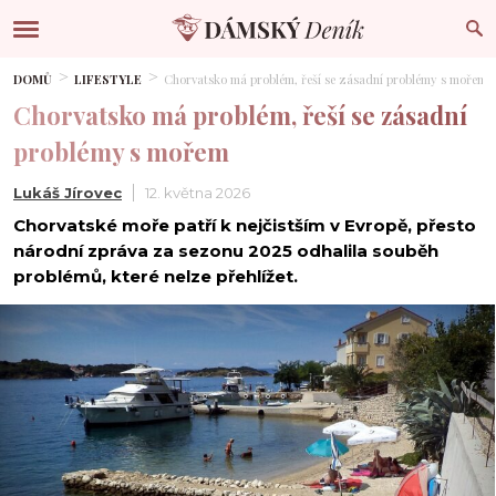
DOMŮ
LIFESTYLE
Chorvatsko má problém, řeší se zásadní problémy s mořem
Chorvatsko má problém, řeší se zásadní
problémy s mořem
Lukáš Jírovec
12. května 2026
Chorvatské moře patří k nejčistším v Evropě, přesto
národní zpráva za sezonu 2025 odhalila souběh
problémů, které nelze přehlížet.