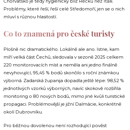
Chorvatsko je tedy hygienicky blíž Řecku než Itálii.
Problémy, které řeší, řeší celé Středomoří, jen se o nich
mluví s různou hlasitostí.
Co to znamená pro české turisty
Plošně nic dramatického. Lokálně ale ano. Istrie, kam
míří velká část Čechů, sledovala v sezoně 2025 celkem
220 monitorovacích míst a neměla ani jedno finálně
nevyhovující, 95,45 % bodů skončilo s roční známkou
výborná. Zadarská županija dopadla ještě lépe: 98,52 %
jednotlivých vzorků výborných, navíc skokově rozšířila
monitoring o 80 nových bodů, mimo jiné kvůli turistické
propagaci. Problémovější je jižní Dalmácie, konkrétně
okolí Dubrovníku.
Pro běžnou dovolenou není rozhodující pověst