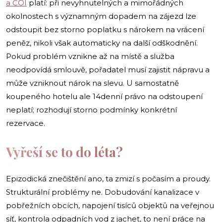
a ČOI
platí: při nevyhnutelných a mimořádných
okolnostech s významným dopadem na zájezd lze
odstoupit bez storno poplatku s nárokem na vrácení
peněz, nikoli však automaticky na další odškodnění.
Pokud problém vznikne až na místě a služba
neodpovídá smlouvě, pořadatel musí zajistit nápravu a
může vzniknout nárok na slevu. U samostatně
koupeného hotelu ale 14denní právo na odstoupení
neplatí; rozhodují storno podmínky konkrétní
rezervace.
Vyřeší se to do léta?
Epizodická znečištění ano, ta zmizí s počasím a proudy.
Strukturální problémy ne. Dobudování kanalizace v
pobřežních obcích, napojení tisíců objektů na veřejnou
síť, kontrola odpadních vod z jachet, to není práce na