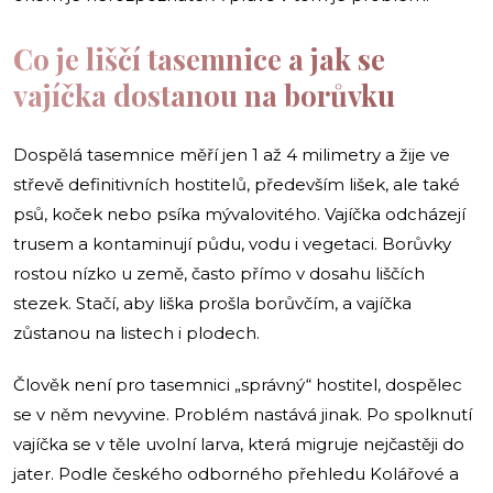
Co je liščí tasemnice a jak se
vajíčka dostanou na borůvku
Dospělá tasemnice měří jen 1 až 4 milimetry a žije ve
střevě definitivních hostitelů, především lišek, ale také
psů, koček nebo psíka mývalovitého. Vajíčka odcházejí
trusem a kontaminují půdu, vodu i vegetaci. Borůvky
rostou nízko u země, často přímo v dosahu liščích
stezek. Stačí, aby liška prošla borůvčím, a vajíčka
zůstanou na listech i plodech.
Člověk není pro tasemnici „správný“ hostitel, dospělec
se v něm nevyvine. Problém nastává jinak. Po spolknutí
vajíčka se v těle uvolní larva, která migruje nejčastěji do
jater. Podle českého odborného přehledu Kolářové a