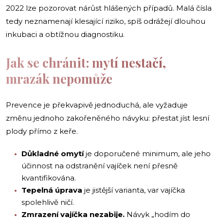
2022 lze pozorovat nárůst hlášených případů. Malá čísla
tedy neznamenají klesající riziko, spíš odrážejí dlouhou
inkubaci a obtížnou diagnostiku.
Jak se chránit: mytí nestačí,
mrazák nepomůže
Prevence je překvapivě jednoduchá, ale vyžaduje
změnu jednoho zakořeněného návyku: přestat jíst lesní
plody přímo z keře.
Důkladné omytí
je doporučené minimum, ale jeho
účinnost na odstranění vajíček není přesně
kvantifikována.
Tepelná úprava
je jistější varianta, var vajíčka
spolehlivě ničí.
Zmrazení vajíčka nezabije.
Návyk „hodím do