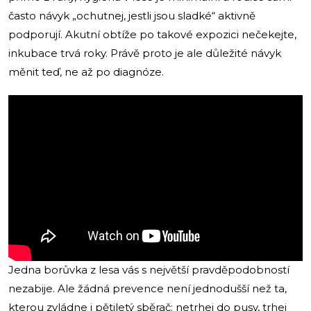
často návyk „ochutnej, jestli jsou sladké“ aktivně
podporují. Akutní obtíže po takové expozici nečekejte,
inkubace trvá roky. Právě proto je ale důležité návyk
měnit teď, ne až po diagnóze.
Jedna borůvka z lesa vás s největší pravděpodobností
nezabije. Ale žádná prevence není jednodušší než ta,
kterou zvládne i pětiletý sběrač: netrhej do pusy, trhej