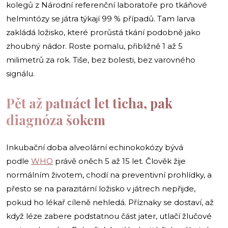
kolegů z Národní referenční laboratoře pro tkáňové
helmintózy se játra týkají 99 % případů. Tam larva
zakládá ložisko, které prorůstá tkání podobně jako
zhoubný nádor. Roste pomalu, přibližně 1 až 5
milimetrů za rok. Tiše, bez bolesti, bez varovného
signálu.
Pět až patnáct let ticha, pak
diagnóza šokem
Inkubační doba alveolární echinokokózy bývá
podle
WHO
právě oněch 5 až 15 let. Člověk žije
normálním životem, chodí na preventivní prohlídky, a
přesto se na parazitární ložisko v játrech nepřijde,
pokud ho lékař cíleně nehledá. Příznaky se dostaví, až
když léze zabere podstatnou část jater, utlačí žlučové