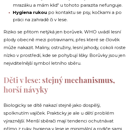
mrazáku a mám klid“ u tohoto parazita nefunguje.
Hygiena rukou
po kontaktu se psy, kočkami a po
práci na zahradě či v lese.
Riziko se přitom netýká jen borůvek. WHO uvádí lesní
plody obecně mezi potravinami, přes které se člověk
může nakazit. Maliny, ostružiny, lesní jahody, cokoli roste
nízko v prostředí, kde se pohybují lišky. Borůvky jsou jen
nejviditelnější symbol letního sběru.
Děti v lese: stejný mechanismus,
horší návyky
Biologicky se dítě nakazí stejně jako dospělý,
spolknutím vajíček. Prakticky je ale u dětí problém
výraznější. Menší sběrači mají tendenci ochutnávat
přímo z ruky, hygiena v lese je minimální a rodiče sami