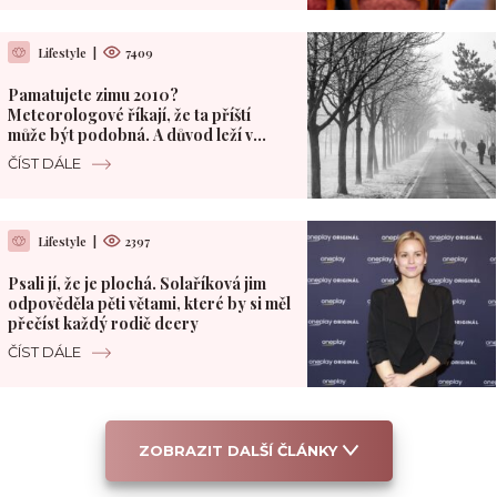
Lifestyle
|
7409
Pamatujete zimu 2010?
Meteorologové říkají, že ta příští
může být podobná. A důvod leží v
Pacifiku
ČÍST DÁLE
Lifestyle
|
2397
Psali jí, že je plochá. Solaříková jim
odpověděla pěti větami, které by si měl
přečíst každý rodič dcery
ČÍST DÁLE
ZOBRAZIT DALŠÍ ČLÁNKY