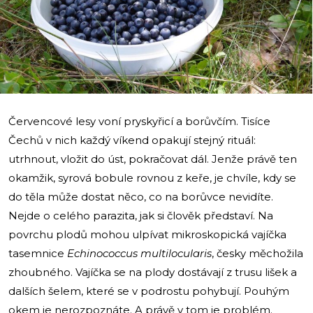
i
Červencové lesy voní pryskyřicí a borůvčím. Tisíce
Čechů v nich každý víkend opakují stejný rituál:
utrhnout, vložit do úst, pokračovat dál. Jenže právě ten
okamžik, syrová bobule rovnou z keře, je chvíle, kdy se
do těla může dostat něco, co na borůvce nevidíte.
Nejde o celého parazita, jak si člověk představí. Na
povrchu plodů mohou ulpívat mikroskopická vajíčka
tasemnice
Echinococcus multilocularis
, česky měchožila
zhoubného. Vajíčka se na plody dostávají z trusu lišek a
dalších šelem, které se v podrostu pohybují. Pouhým
okem je nerozpoznáte. A právě v tom je problém.