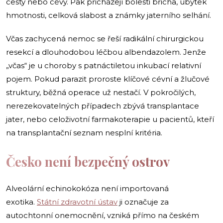
cesty nebo cévy. Pak přicházejí bolesti břicha, úbytek
hmotnosti, celková slabost a známky jaterního selhání.
Včas zachycená nemoc se řeší radikální chirurgickou
resekcí a dlouhodobou léčbou albendazolem. Jenže
„včas“ je u choroby s patnáctiletou inkubací relativní
pojem. Pokud parazit proroste klíčové cévní a žlučové
struktury, běžná operace už nestačí. V pokročilých,
nerezekovatelných případech zbývá transplantace
jater, nebo celoživotní farmakoterapie u pacientů, kteří
na transplantační seznam nesplní kritéria.
Česko není bezpečný ostrov
Alveolární echinokokóza není importovaná
exotika.
Státní zdravotní ústav
ji označuje za
autochtonní onemocnění, vzniká přímo na českém