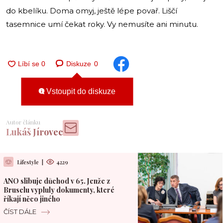
do kbelíku. Doma omyj, ještě lépe povař. Liščí
tasemnice umí čekat roky. Vy nemusíte ani minutu.
Diskuze
0
Vstoupit do diskuze
Autor článku
Lukáš Jírovec
Lifestyle
|
4229
ANO slibuje důchod v 65. Jenže z
Bruselu vypluly dokumenty, které
říkají něco jiného
ČÍST DÁLE