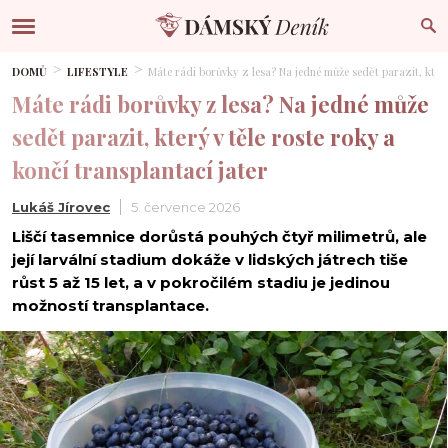
DOMŮ
LIFESTYLE
Máte rádi borůvky z lesa? Na jedné může sedět parazit, který 
Máte rádi borůvky z lesa? Na jedné může
sedět parazit, který v těle roste roky a
končí transplantací jater
Lukáš Jírovec
5. července 2026
Liščí tasemnice dorůstá pouhých čtyř milimetrů, ale
její larvální stadium dokáže v lidských játrech tiše
růst 5 až 15 let, a v pokročilém stadiu je jedinou
možností transplantace.