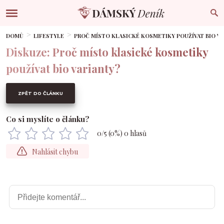
DOMŮ
LIFESTYLE
PROČ MÍSTO KLASICKÉ KOSMETIKY POUŽÍVAT BIO V
Diskuze: Proč místo klasické kosmetiky
používat bio varianty?
ZPĚT DO ČLÁNKU
Co si myslíte o článku?
0
/5 (
0
%)
0
hlasů
Nahlásit chybu