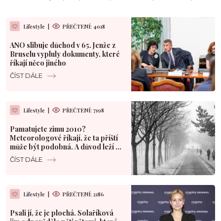
Lifestyle
|
PŘEČTENÍ: 4018
ANO slibuje důchod v 65. Jenže z
Bruselu vypluly dokumenty, které
říkají něco jiného
ČÍST DÁLE
Lifestyle
|
PŘEČTENÍ: 7198
Pamatujete zimu 2010?
Meteorologové říkají, že ta příští
může být podobná. A důvod leží v
Pacifiku
ČÍST DÁLE
Lifestyle
|
PŘEČTENÍ: 2186
Psali jí, že je plochá. Solaříková