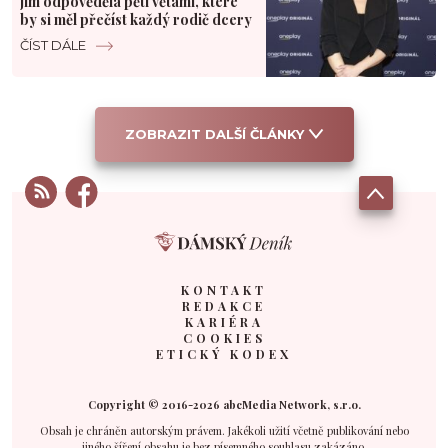
jim odpověděla pěti větami, které
by si měl přečíst každý rodič dcery
ČÍST DÁLE
ZOBRAZIT DALŠÍ ČLÁNKY
KONTAKT
REDAKCE
KARIÉRA
COOKIES
ETICKÝ KODEX
Copyright © 2016-2026 abcMedia Network, s.r.o.
Obsah je chráněn autorským právem. Jakékoli užití včetně publikování nebo
jiného šíření obsahu je bez písemného souhlasu zakázáno.