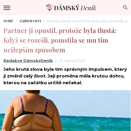
DOMŮ
ZAJÍMAVOSTI
Partner ji opustil, protože byla tlustá: Když se rozešli, p
Partner ji opustil, protože byla tlustá:
Když se rozešli, pomstila se mu tím
nejlepším způsobem
Redakce DámskýDeník
27. srpna 2023
Jeho krutá slova byla tím správným impulsem, který
jí změnil celý život. Její proměna měla krutou dohru,
kterou na začátku určitě nečekal.