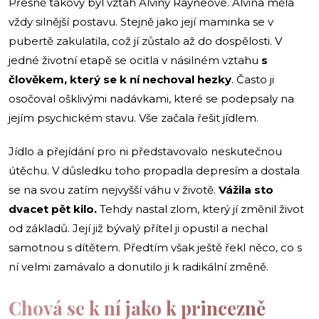
Přesně takový byl vztah Alviny Rayneové. Alvina měla
vždy silnější postavu. Stejně jako její maminka se v
pubertě zakulatila, což jí zůstalo až do dospělosti. V
jedné životní etapě se ocitla v násilném vztahu
s
člověkem, který se k ní nechoval hezky
. Často ji
osočoval ošklivými nadávkami, které se podepsaly na
jejím psychickém stavu. Vše začala řešit jídlem.
Jídlo a přejídání pro ni představovalo neskutečnou
útěchu. V důsledku toho propadla depresím a dostala
se na svou zatím nejvyšší váhu v životě.
Vážila sto
dvacet pět kilo.
Tehdy nastal zlom, který jí změnil život
od základů. Její již bývalý přítel ji opustil a nechal
samotnou s dítětem. Předtím však ještě řekl něco, co s
ní velmi zamávalo a donutilo ji k radikální změně.
Chová se k ní jako k princezně