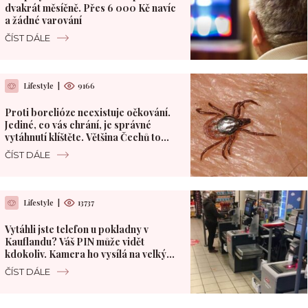
dvakrát měsíčně. Přes 6 000 Kč navíc
a žádné varování
ČÍST DÁLE
Lifestyle
|
9166
Proti borelióze neexistuje očkování.
Jediné, co vás chrání, je správné
vytáhnutí klíštěte. Většina Čechů to
dělá špatně
ČÍST DÁLE
Lifestyle
|
13737
Vytáhli jste telefon u pokladny v
Kauflandu? Váš PIN může vidět
kdokoliv. Kamera ho vysílá na velký
monitor
ČÍST DÁLE