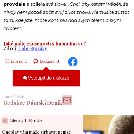
provdala
a sdílela svá slova:
„Chci, aby ostatní věděli, že
nikdy není pozdě začít svůj život znovu. Nemusíte zůstat
tam, kde jste, máte kontrolu nad svým tělem a svým
životem.“
Jaké máte zkušenosti s hubnutím vy?
Zdroj:
DobréSprávy
Diskuze
0
Vstoupit do diskuze
Autor článku
Redakce DámskýDeník
Lifestyle
|
15169
Oneplay vám může strhávat peníze