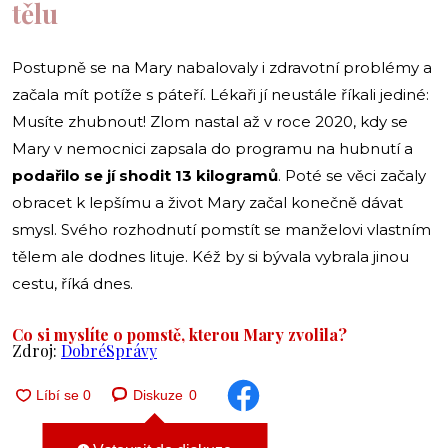
tělu
Postupně se na Mary nabalovaly i zdravotní problémy a
začala mít potíže s páteří. Lékaři jí neustále říkali jediné:
Musíte zhubnout! Zlom nastal až v roce 2020, kdy se
Mary v nemocnici zapsala do programu na hubnutí a
podařilo se jí shodit 13 kilogramů
. Poté se věci začaly
obracet k lepšímu a život Mary začal konečně dávat
smysl. Svého rozhodnutí pomstít se manželovi vlastním
tělem ale dodnes lituje. Kéž by si bývala vybrala jinou
cestu, říká dnes.
Co si myslíte o pomstě, kterou Mary zvolila?
Zdroj:
DobréSprávy
Diskuze
0