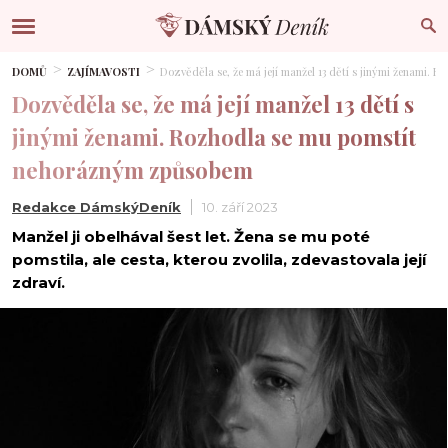
DOMŮ
ZAJÍMAVOSTI
Dozvěděla se, že má její manžel 13 dětí s jinými ženami
Dozvěděla se, že má její manžel 13 dětí s
jinými ženami. Rozhodla se mu pomstít
nehorázným způsobem
Redakce DámskýDeník
10. září 2023
Manžel ji obelhával šest let. Žena se mu poté
pomstila, ale cesta, kterou zvolila, zdevastovala její
zdraví.