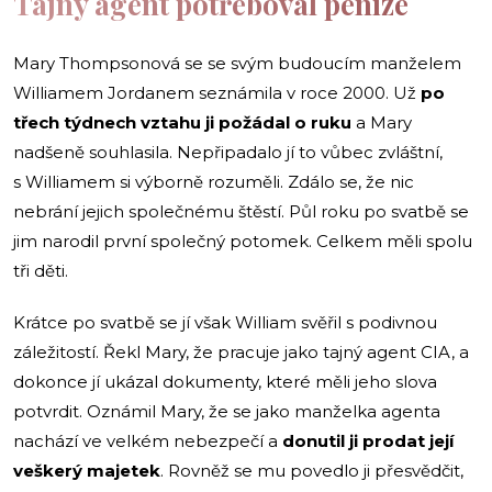
Tajný agent potřeboval peníze
Mary Thompsonová se se svým budoucím manželem
Williamem Jordanem seznámila v roce 2000. Už
po
třech týdnech vztahu ji požádal o ruku
a Mary
nadšeně souhlasila. Nepřipadalo jí to vůbec zvláštní,
s Williamem si výborně rozuměli. Zdálo se, že nic
nebrání jejich společnému štěstí. Půl roku po svatbě se
jim narodil první společný potomek. Celkem měli spolu
tři děti.
Krátce po svatbě se jí však William svěřil s podivnou
záležitostí. Řekl Mary, že pracuje jako tajný agent CIA, a
dokonce jí ukázal dokumenty, které měli jeho slova
potvrdit. Oznámil Mary, že se jako manželka agenta
nachází ve velkém nebezpečí a
donutil ji prodat její
veškerý majetek
. Rovněž se mu povedlo ji přesvědčit,