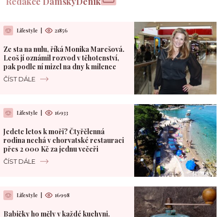
Redakce DámskýDeník
Lifestyle
|
21856
Ze sta na nulu, říká Monika Marešová.
Leoš jí oznámil rozvod v těhotenství,
pak podle ní mizel na dny k milence
ČÍST DÁLE
Lifestyle
|
16933
Jedete letos k moři? Čtyřčlenná
rodina nechá v chorvatské restauraci
přes 2 000 Kč za jednu večeři
ČÍST DÁLE
Lifestyle
|
16998
Babičky ho měly v každé kuchyni.