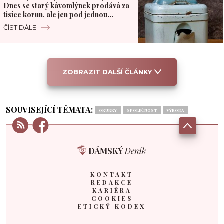
Dnes se starý kávomlýnek prodává za
tisíce korun, ale jen pod jednou
podmínkou
ČÍST DÁLE
ZOBRAZIT DALŠÍ ČLÁNKY
SOUVISEJÍCÍ TÉMATA:
OKURKY
SPOLEČNOST
VÝROBA
KONTAKT
REDAKCE
KARIÉRA
COOKIES
ETICKÝ KODEX