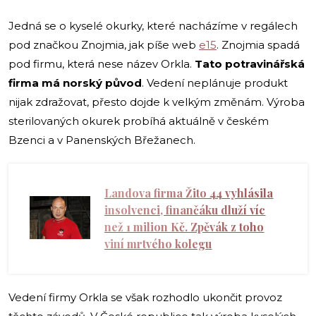
Jedná se o kyselé okurky, které nacházíme v regálech
pod značkou Znojmia, jak píše web
e15
. Znojmia spadá
pod firmu, která nese název Orkla.
Tato potravinářská
firma má norský původ
. Vedení neplánuje produkt
nijak zdražovat, přesto dojde k velkým změnám. Výroba
sterilovaných okurek probíhá aktuálně v českém
Bzenci a v Panenských Břežanech.
Landova firma Žito 44 vyhlásila
insolvenci, finančáku dluží víc
než 1 milion Kč. Zpěvák z toho
viní mrtvého kolegu
Vedení firmy Orkla se však rozhodlo ukončit provoz