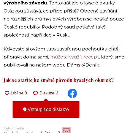
výrobního závodu
. Tentokrát jde o kyselé okurky.
Otázkou zůstává, co přijde příště? Obecné zavírání
nejrůznějších průmyslových výroben se netýká pouze
České republiky. Podobný osud potkává také
společnosti například v Rusku.
Kdybyste si ovšem tuto zavařenou pochoutku chtěli
připravit doma sami,
můžete využít recept
, který jsme
publikovali na našem webu DámskýDeník.
Jak se stavíte ke změně původu kyselých okurek?
Diskuze
3
Vstoupit do diskuze
Autor článku