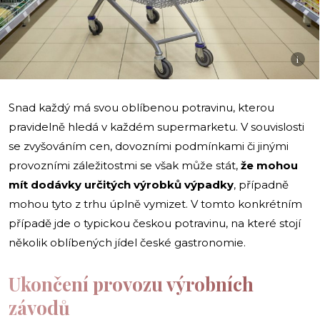
i
Snad každý má svou oblíbenou potravinu, kterou
pravidelně hledá v každém supermarketu. V souvislosti
se zvyšováním cen, dovozními podmínkami či jinými
provozními záležitostmi se však může stát,
že mohou
mít dodávky určitých výrobků výpadky
, případně
mohou tyto z trhu úplně vymizet. V tomto konkrétním
případě jde o typickou českou potravinu, na které stojí
několik oblíbených jídel české gastronomie.
Ukončení provozu výrobních
závodů