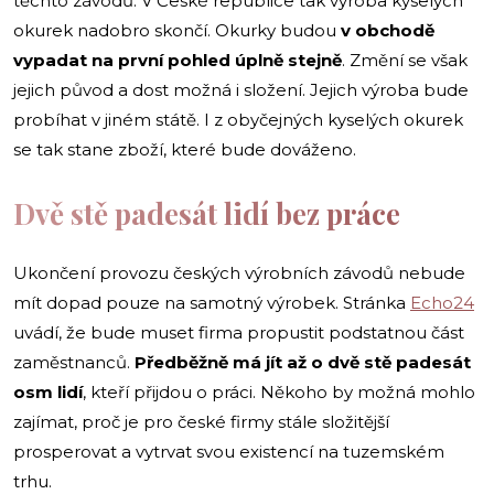
těchto závodů. V České republice tak výroba kyselých
okurek nadobro skončí. Okurky budou
v obchodě
vypadat na první pohled úplně stejně
. Změní se však
jejich původ a dost možná i složení. Jejich výroba bude
probíhat v jiném státě. I z obyčejných kyselých okurek
se tak stane zboží, které bude dováženo.
Dvě stě padesát lidí bez práce
Ukončení provozu českých výrobních závodů nebude
mít dopad pouze na samotný výrobek. Stránka
Echo24
uvádí, že bude muset firma propustit podstatnou část
zaměstnanců.
Předběžně má jít až o dvě stě padesát
osm lidí
, kteří přijdou o práci. Někoho by možná mohlo
zajímat, proč je pro české firmy stále složitější
prosperovat a vytrvat svou existencí na tuzemském
trhu.