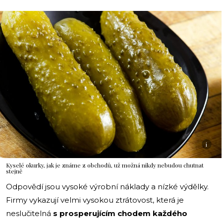
i
Kyselé okurky, jak je známe z obchodů, už možná nikdy nebudou chutnat
stejně
Odpovědí jsou vysoké výrobní náklady a nízké výdělky.
Firmy vykazují velmi vysokou ztrátovost, která je
neslučitelná
s prosperujícím chodem každého