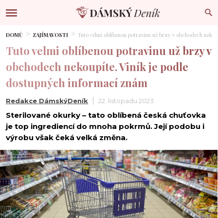
DOMŮ
ZAJÍMAVOSTI
Tuto velmi oblíbenou potravinu už brzy v obchodech nekou
Tuto velmi oblíbenou potravinu už brzy v
obchodech nekoupíte. Viník je podle
dostupných informací znám
Redakce DámskýDeník
22. listopadu 2023
Sterilované okurky – tato oblíbená česká chuťovka
je top ingrediencí do mnoha pokrmů. Její podobu i
výrobu však čeká velká změna.