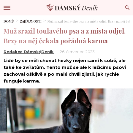
DOMŮ
ZAJÍMAVOSTI
Muž srazil toulavého psa a z místa odjel. Brzy na něj če
Muž srazil toulavého psa a z místa odjel.
Brzy na něj čekala pořádná karma
Redakce DámskýDeník
26. července 2023
Lidé by se měli chovat hezky nejen sami k sobě, ale
také ke zvířatům. Tento muž se ale k ležícímu psovi
zachoval ošklivě a po malé chvíli zjistil, jak rychle
funguje karma.