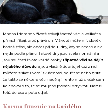
i
Mnoha lidem se v životě stávají špatné věci a kolikrát si
při nich říkají, proč právě oni. V životě může mít člověk
hodně štěstí, ale občas přijdou i dny, kdy se nedaří a nic
nejde podle plánu. Takové dny jsou zcela normální a
jsou součástí života každé osoby.
I špatné věci se dějí z
nějakého důvodu
a jsou vlastně dobré, jelikož z nich
můžete získat životní zkušenosti, poučit se nebo zjistit,
že takto se některé věci nedělají. Tento muž si však sám
koledoval o to, že se mu jeho jednání brzy vrátí. Narazil
totiž do psa a poté odjel.
Karma funguje na každého