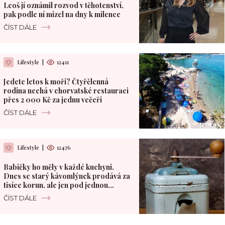
Leoš jí oznámil rozvod v těhotenství,
pak podle ní mizel na dny k milence
ČÍST DÁLE
Lifestyle
|
12411
Jedete letos k moři? Čtyřčlenná
rodina nechá v chorvatské restauraci
přes 2 000 Kč za jednu večeři
ČÍST DÁLE
Lifestyle
|
12476
Babičky ho měly v každé kuchyni.
Dnes se starý kávomlýnek prodává za
tisíce korun, ale jen pod jednou
podmínkou
ČÍST DÁLE