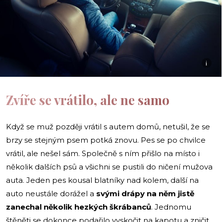
i
Zvíře se vrátilo, ale ne samo
Když se muž později vrátil s autem domů, netušil, že se
brzy se stejným psem potká znovu. Pes se po chvilce
vrátil, ale nešel sám. Společně s ním přišlo na místo i
několik dalších psů a všichni se pustili do ničení mužova
auta. Jeden pes kousal blatníky nad kolem, další na
auto neustále dorážel a
svými drápy na něm jistě
zanechal několik hezkých škrábanců
. Jednomu
štěněti se dokonce podařilo vyskočit na kapotu a zničit