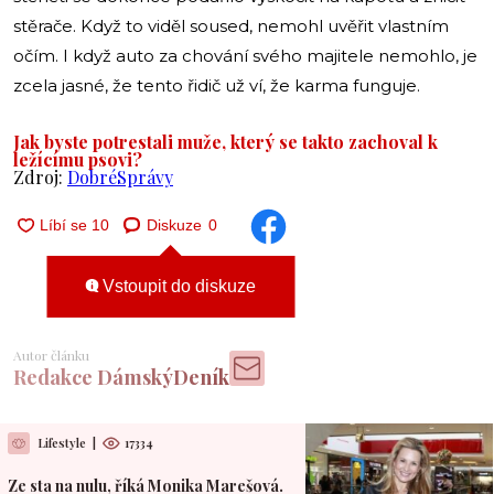
stěrače. Když to viděl soused, nemohl uvěřit vlastním
očím. I když auto za chování svého majitele nemohlo, je
zcela jasné, že tento řidič už ví, že karma funguje.
Jak byste potrestali muže, který se takto zachoval k
ležícímu psovi?
Zdroj:
DobréSprávy
Diskuze
0
Vstoupit do diskuze
Autor článku
Redakce DámskýDeník
Lifestyle
|
17334
Ze sta na nulu, říká Monika Marešová.