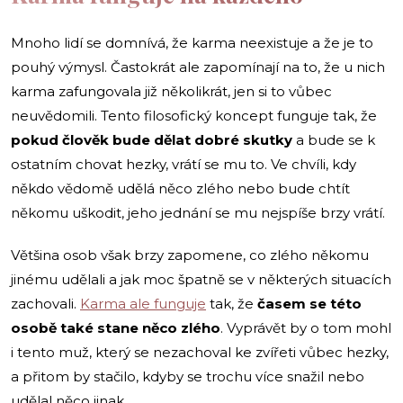
Mnoho lidí se domnívá, že karma neexistuje a že je to
pouhý výmysl. Častokrát ale zapomínají na to, že u nich
karma zafungovala již několikrát, jen si to vůbec
neuvědomili. Tento filosofický koncept funguje tak, že
pokud člověk bude dělat dobré skutky
a bude se k
ostatním chovat hezky, vrátí se mu to. Ve chvíli, kdy
někdo vědomě udělá něco zlého nebo bude chtít
někomu uškodit, jeho jednání se mu nejspíše brzy vrátí.
Většina osob však brzy zapomene, co zlého někomu
jinému udělali a jak moc špatně se v některých situacích
zachovali.
Karma ale funguje
tak, že
časem se této
osobě také
stane
něco zlého
. Vyprávět by o tom mohl
i tento muž, který se nezachoval ke zvířeti vůbec hezky,
a přitom by stačilo, kdyby se trochu více snažil nebo
udělal něco jinak.