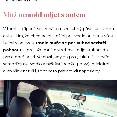
Muž nemohl odjet s autem
V tomto případě se jedná o muže, který přišel ke svému
autu s tím, že chce odjet. Ležící pes vedle auta mu však
bránil v odjezdu.
Podle muže se pes vůbec nechtěl
pohnout
, a protože muž potřeboval odjet, ťuknul do
psa a poté odjel. Ve chvíli, kdy do psa „ťuknul“, se zvíře
samozřejmě zvedlo a naštěstí odešlo po svých. Majitel
auta však netušil, že tohoto psa nevidí naposledy.