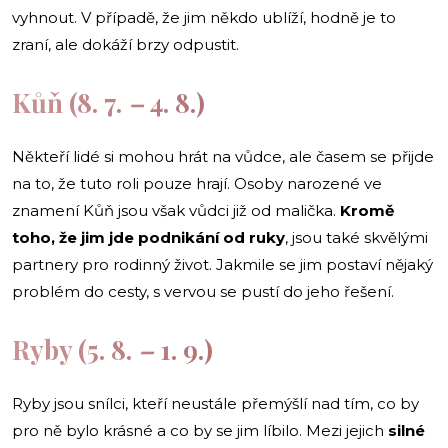
vyhnout. V případě, že jim někdo ublíží, hodně je to
zraní, ale dokáží brzy odpustit.
Kůň (8. 7.
–
4. 8.)
Někteří lidé si mohou hrát na vůdce, ale časem se přijde
na to, že tuto roli pouze hrají. Osoby narozené ve
znamení Kůň jsou však vůdci již od malička.
Kromě
toho, že jim jde podnikání od ruky
, jsou také skvělými
partnery pro rodinný život. Jakmile se jim postaví nějaký
problém do cesty, s vervou se pustí do jeho řešení.
Ryby (5. 8.
–
1. 9.)
Ryby jsou snílci, kteří neustále přemýšlí nad tím, co by
pro ně bylo krásné a co by se jim líbilo. Mezi jejich
silné