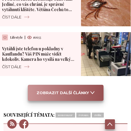
Jediné, co vás chrání, je správné
vytáhnutí klíštěte. Většina Čechů to
dělá špatně
ČÍST DÁLE
Lifestyle
|
16655
Vytáhli jste telefon u pokladny v
Kauflandu? Váš PIN může vidět
kdokoliv. Kamera ho vysílá na velký
monitor
ČÍST DÁLE
ZOBRAZIT DALŠÍ ČLÁNKY
SOUVISEJÍCÍ TÉMATA:
HOROSKOP
POVAHA
ZVÍŘE