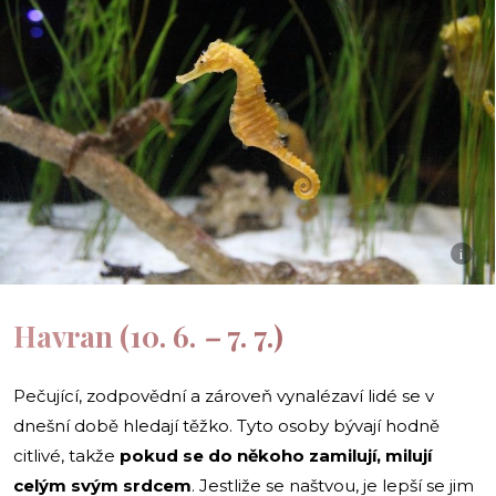
i
Havran (10. 6.
–
7. 7.)
Pečující, zodpovědní a zároveň vynalézaví lidé se v
dnešní době hledají těžko. Tyto osoby bývají hodně
citlivé, takže
pokud se do někoho zamilují, milují
celým svým srdcem
. Jestliže se naštvou, je lepší se jim