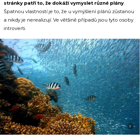
stránky patří to, že dokáží vymyslet různé plány
.
Špatnou vlastností je to, že u vymýšlení plánů zůstanou
a nikdy je nerealizují. Ve většině případů jsou tyto osoby
introverti.
i