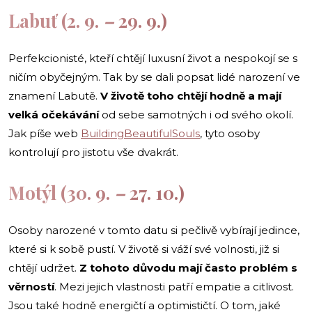
Labuť (2. 9.
–
29. 9.)
Perfekcionisté, kteří chtějí luxusní život a nespokojí se s
ničím obyčejným. Tak by se dali popsat lidé narození ve
znamení Labutě.
V životě toho chtějí hodně a mají
velká očekávání
od sebe samotných i od svého okolí.
Jak píše web
BuildingBeautifulSouls
, tyto osoby
kontrolují pro jistotu vše dvakrát.
Motýl (30. 9.
–
27. 10.)
Osoby narozené v tomto datu si pečlivě vybírají jedince,
které si k sobě pustí. V životě si váží své volnosti, již si
chtějí udržet.
Z tohoto důvodu mají často problém s
věrností
. Mezi jejich vlastnosti patří empatie a citlivost.
Jsou také hodně energičtí a optimističtí. O tom, jaké