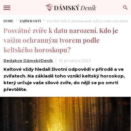
DOMŮ
ZAJÍMAVOSTI
Posvátné zvíře k datu narození. Kdo je vašim ochranným 
Posvátné zvíře k datu narození. Kdo je
vašim ochranným tvorem podle
keltského horoskopu?
Redakce DámskýDeník
15. prosince 2023
Keltové vždy hledali životní odpovědi v přírodě a ve
zvířatech. Na základě toho vznikl keltský horoskop,
který určuje vaše silové zvíře, do nějž se po smrti
převtělíte.