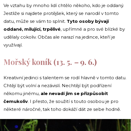
Ve vztahu by mnoho lidí chtělo někoho, kdo je oddaný.
Jestliže si najdete protějšek, který se narodil v tomto
datu, může se vám to splnit.
Tyto osoby bývají
oddané, milující, trpělivé
, upřímné a pro své blízké by
udělaly cokoliv. Občas ale narazí na jedince, kteří je
využívají.
Mořský koník (13. 5.
–
9. 6.)
Kreativní jedinci s talentem se rodí hlavně v tomto datu.
Chtějí být volní a nezávislí. Nechtějí být podřízení
někomu jinému,
ale nevadí jim se přizpůsobit
čemukoliv
. I přesto, že soužití s touto osobou je pro
některé náročné, tak toho dokáží dát ze sebe hodně.