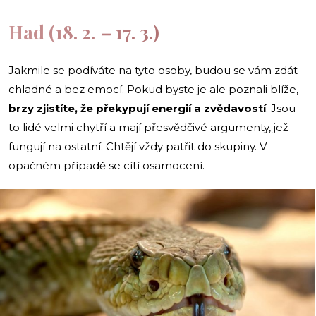
Had (18. 2.
–
17. 3.)
Jakmile se podíváte na tyto osoby, budou se vám zdát
chladné a bez emocí. Pokud byste je ale poznali blíže,
brzy zjistíte, že překypují energií a zvědavostí
. Jsou
to lidé velmi chytří a mají přesvědčivé argumenty, jež
fungují na ostatní. Chtějí vždy patřit do skupiny. V
opačném případě se cítí osamocení.