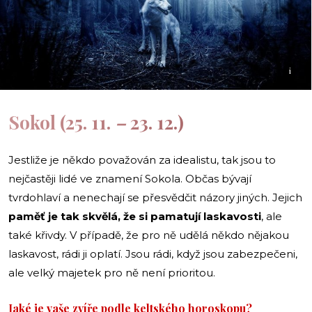
i
Sokol (25. 11.
–
23. 12.)
Jestliže je někdo považován za idealistu, tak jsou to
nejčastěji lidé ve znamení Sokola. Občas bývají
tvrdohlaví a nenechají se přesvědčit názory jiných. Jejich
paměť je tak skvělá, že si pamatují laskavosti
, ale
také křivdy. V případě, že pro ně udělá někdo nějakou
laskavost, rádi ji oplatí. Jsou rádi, když jsou zabezpečeni,
ale velký majetek pro ně není prioritou.
Jaké je vaše zvíře podle keltského horoskopu?