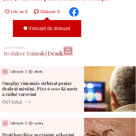
Diskuze
0
Vstoupit do diskuze
Autor článku
Redakce DámskýDeník
Lifestyle
|
18087
Oneplay vám může strhávat peníze
dvakrát měsíčně. Přes 6 000 Kč navíc
a žádné varování
ČÍST DÁLE
Lifestyle
|
12084
Proti borelióze neexistuje očkování.