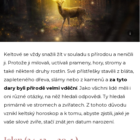
i
Keltové se vždy snažili žít v souladu s přírodou a neničili
ji. Protože ji milovali, uctívali prameny, hory, stromy a
také některé druhy rostlin. Své přístřešky stavěli z bláta,
zapleteného dřeva, slámy nebo z kamenů a
za tyto
dary byli přírodě velmi vděční
. Jako všichni lidé měli i
oni různé otázky, na něž hledali odpovědi. Ty hledali
primárně ve stromech a zvířatech. Z tohoto důvodu
vznikl keltský horoskop a k tomu, abyste zjistili, jaké je
vaše silové zvíře, stačí znát jen datum narození.
Jelen (24. 12.
–
20. 1.)