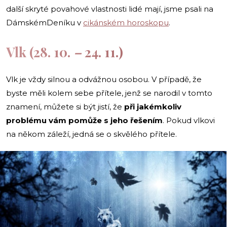
další skryté povahové vlastnosti lidé mají, jsme psali na
DámskémDeníku v
cikánském horoskopu
.
Vlk (28. 10.
–
24. 11.)
Vlk je vždy silnou a odvážnou osobou. V případě, že
byste měli kolem sebe přítele, jenž se narodil v tomto
znamení, můžete si být jistí, že
při jakémkoliv
problému vám pomůže s jeho řešením
. Pokud vlkovi
na někom záleží, jedná se o skvělého přítele.