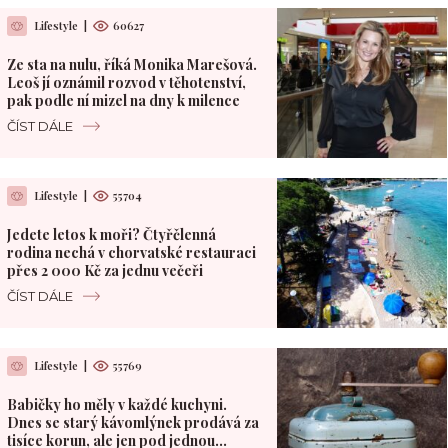
Lifestyle
|
60627
Ze sta na nulu, říká Monika Marešová.
Leoš jí oznámil rozvod v těhotenství,
pak podle ní mizel na dny k milence
ČÍST DÁLE
Lifestyle
|
55704
Jedete letos k moři? Čtyřčlenná
rodina nechá v chorvatské restauraci
přes 2 000 Kč za jednu večeři
ČÍST DÁLE
Lifestyle
|
55769
Babičky ho měly v každé kuchyni.
Dnes se starý kávomlýnek prodává za
tisíce korun, ale jen pod jednou