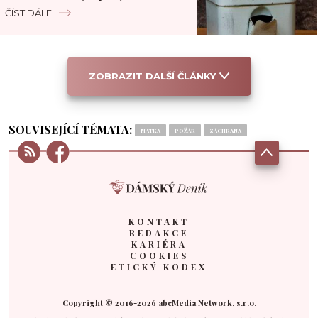
podmínkou
ČÍST DÁLE
ZOBRAZIT DALŠÍ ČLÁNKY
SOUVISEJÍCÍ TÉMATA:
MATKA
POŽÁR
ZÁCHRANA
KONTAKT
REDAKCE
KARIÉRA
COOKIES
ETICKÝ KODEX
Copyright © 2016-2026 abcMedia Network, s.r.o.