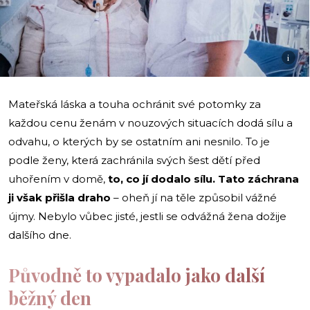
i
Mateřská láska a touha ochránit své potomky za
každou cenu ženám v nouzových situacích dodá sílu a
odvahu, o kterých by se ostatním ani nesnilo. To je
podle ženy, která zachránila svých šest dětí před
uhořením v domě,
to, co jí dodalo sílu. Tato záchrana
ji však přišla draho
– oheň jí na těle způsobil vážné
újmy. Nebylo vůbec jisté, jestli se odvážná žena dožije
dalšího dne.
Původně to vypadalo jako další
běžný den