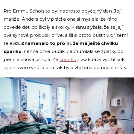
Pro Emmu Schols to byl naprosto obyčejný den. Její
manžel Anders byl v práci a ona si myslela, že ráno
odvede děti do školy a školky. K ránu slyšela, že se její
dva synové probudili dříve, a šli si proto pustit v přízemí
televizi.
Znamenalo to pro ni, že má ještě chvilku
spánku
, než se ozve budík. Zachumlala se zpátky do
peřin a znova usnula. Ze
spánku
ji však brzy vytrhl křik
jejích dvou synů, a ona tak byla vtažena do noční můry.