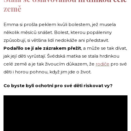
země
Emma si prošla peklem kvůli bolestem, jež musela
několik měsíců snášet. Bolest, kterou popáleniny
způsobují, si většina lidí nedokáže ani představit.
Podařilo se jí ale zázrakem přežít
,
a může se tak dívat,
jak její děti vyrůstají. Švédská matka se stala hrdinkou
celé země a je tak živoucím důkazem, že
rodiče
pro své
děti i horou pohnou, když jim jde o život.
Co byste byli ochotni pro své děti riskovat vy?