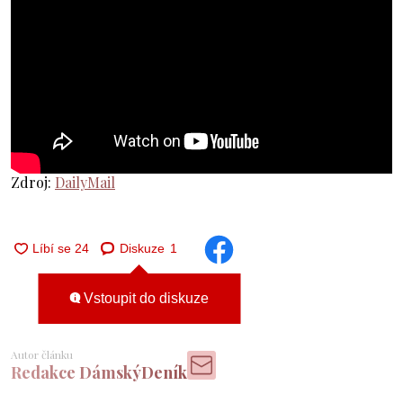
Zdroj:
DailyMail
Diskuze
1
Vstoupit do diskuze
Autor článku
Redakce DámskýDeník