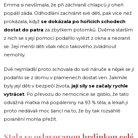
Emma si nevšímala, že při záchraně chlapců jí oheň
popálil záda. Odhodlání zachránit své děti, pak více než
prokázala, když
se dokázala po hořících schodech
dostat do patra
za zbytkem potomků. Dvěma starším
z nich se s její pomocí podařilo vylézt z okna a nezranit
se. Její menší děti však něco takového zvládnout
nemohly.
Dvě nejmladší proto schovala do své náruče a nějak se jí
podařilo se z domu v plamenech dostat ven. Jakmile
byly její děti v bezpečí života,
její síly se začaly rychle
vytrácet
. Po převozu do nemocnice se zjistilo, že tato
odvážná matka má popáleniny na 93 % těla, a lékaři jí
proto nedávali moc šancí na to, že by tak rozsáhlé
poranění mohla přežít.
Stala se oslavovanou hrdinkou celé