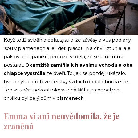
i
Když totiž seběhla dolů, zjistila, že závěsy a kus podlahy
jsou v plamenech a její děti pláčou. Na chvíli ztuhla, ale
pak ovládla paniku, protože věděla, že se o ně musí
postarat.
Okamžitě zamířila k hlavnímu vchodu a oba
chlapce vystrčila
ze dveří. To, jak se později ukázalo,
byla chyba, protože čerstvý vzduch dodal ohni na síle.
Ten se začal nekontrolovatelně šířit a za nepatrnou
chvilku byl celý dům v plamenech.
Emma si ani neuvědomila, že je
zraněná