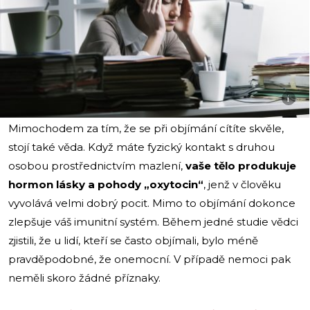
i
Mimochodem za tím, že se při objímání cítíte skvěle,
stojí také věda. Když máte fyzický kontakt s druhou
osobou prostřednictvím mazlení,
vaše tělo produkuje
hormon lásky a pohody „oxytocin“
, jenž v člověku
vyvolává velmi dobrý pocit. Mimo to objímání dokonce
zlepšuje váš imunitní systém. Během jedné studie vědci
zjistili, že u lidí, kteří se často objímali, bylo méně
pravděpodobné, že onemocní. V případě nemoci pak
neměli skoro žádné příznaky.