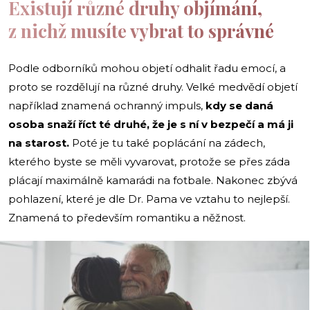
Existují různé druhy objímání,
z nichž musíte vybrat to správné
Podle odborníků mohou objetí odhalit řadu emocí, a
proto se rozdělují na různé druhy. Velké medvědí objetí
například znamená ochranný impuls,
kdy se daná
osoba snaží říct té druhé, že je s ní v bezpečí
a má ji
na starost.
Poté je tu také poplácání na zádech,
kterého byste se měli vyvarovat, protože se přes záda
plácají maximálně kamarádi na fotbale. Nakonec zbývá
pohlazení, které je dle Dr. Pama ve vztahu to nejlepší.
Znamená to především romantiku a něžnost.