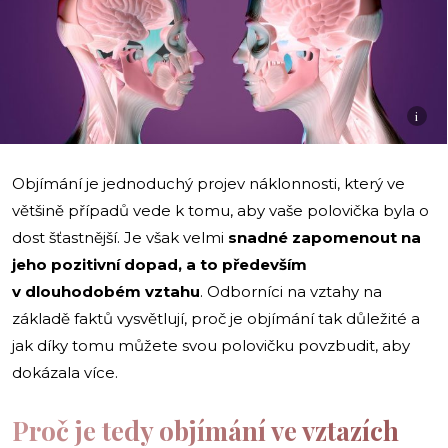
i
Objímání je jednoduchý projev náklonnosti, který ve
většině případů vede k tomu, aby vaše polovička byla o
dost šťastnější. Je však velmi
snadné zapomenout na
jeho pozitivní dopad, a to především
v dlouhodobém vztahu
. Odborníci na vztahy na
základě faktů vysvětlují, proč je objímání tak důležité a
jak díky tomu můžete svou polovičku povzbudit, aby
dokázala více.
Proč je tedy objímání ve vztazích