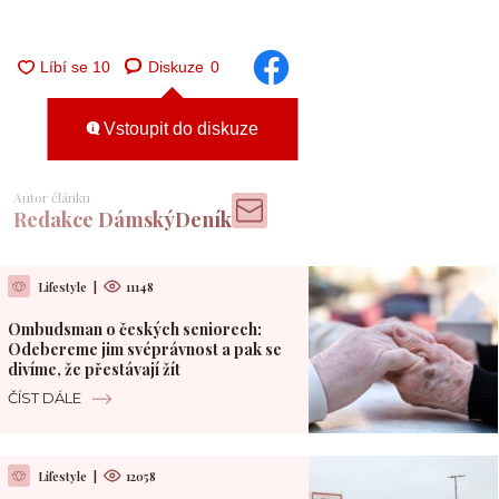
Diskuze
0
Vstoupit do diskuze
Autor článku
Redakce DámskýDeník
Lifestyle
|
11148
Ombudsman o českých seniorech:
Odebereme jim svéprávnost a pak se
divíme, že přestávají žít
ČÍST DÁLE
Lifestyle
|
12058