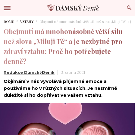
DOMŮ
VZTAHY
Obejmutí má mnohonásobně větší sílu než slova „Miluji Tě“ a je
Obejmutí má mnohonásobně větší sílu
než slova „Miluji Tě“ a je nezbytné pro
zdraví vztahu: Proč ho potřebujete
denně?
Redakce DámskýDeník
3. srpna 2021
Objímání v nás vyvolává příjemné emoce a
používáme ho v různých situacích. Je nesmírně
důležité si ho dopřávat ve vašem vztahu.