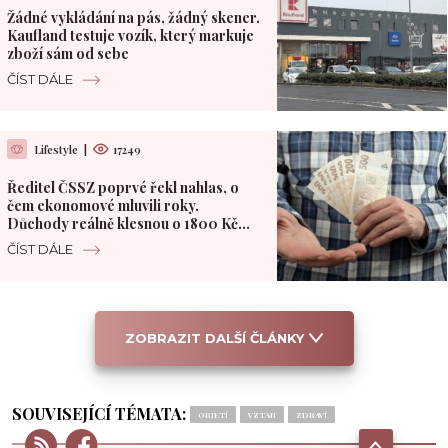
Žádné vykládání na pás, žádný skener.
Kaufland testuje vozík, který markuje
zboží sám od sebe
ČÍST DÁLE
Lifestyle
|
17249
Ředitel ČSSZ poprvé řekl nahlas, o
čem ekonomové mluvili roky.
Důchody reálně klesnou o 1800 Kč
měsíčně
ČÍST DÁLE
ZOBRAZIT DALŠÍ ČLÁNKY
SOUVISEJÍCÍ TÉMATA:
OBJETÍ
VZTAH
ZDRAVÍ