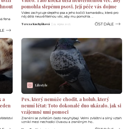
uvízl
Video: Tato kočka dělá neuvěřitelnou věc, aby
ohnout
pomohla slepému psovi. Její péče vás dojme
Video zachycuje slepého psa a jeho kočičí kamarádku, která pro
něj dělá neuvěřitelnou věc, aby mu pomohla. ...
ná fena
ČÍST DÁLE
Tereza Kuchyňková
|
29. srpna 2025
ÁLE
Lifestyle
k a
Pes, který nemůže chodit, a holub, který
 jeden
neumí létat: Toto dokonalé duo ukázalo, jak si
vzájemně umí pomoci
řátelství
Zranění se zvířatům často nevyhýbají. Velmi zvláštní a silný vztah
vznikl mezi nechodící čivavou a zraněným ho...