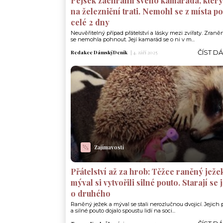
Pejsek zachránil svého kamaráda, který 
na železniční trati. Nemohl se z místa p
celé 2 dny
Neuvěřitelný případ přátelství a lásky mezi zvířaty. Zraně
se nemohla pohnout. Její kamarád se o ni v m...
ČÍST D
Redakce DámskýDeník
|
4. září 2025
Zajímavosti
Přátelství až za hrob: Těžce raněný ježe
mýval si vytvořili silné pouto. Starají se
o druhého
Raněný ježek a mýval se stali nerozlučnou dvojicí. Jejich p
a silné pouto dojalo spoustu lidí na soci...