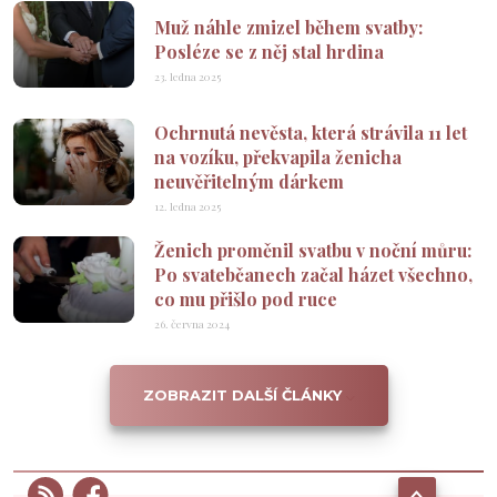
Muž náhle zmizel během svatby:
Posléze se z něj stal hrdina
23. ledna 2025
Ochrnutá nevěsta, která strávila 11 let
na vozíku, překvapila ženicha
neuvěřitelným dárkem
12. ledna 2025
Ženich proměnil svatbu v noční můru:
Po svatebčanech začal házet všechno,
co mu přišlo pod ruce
26. června 2024
ZOBRAZIT DALŠÍ ČLÁNKY