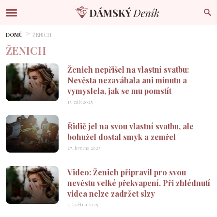
DOMŮ
ŽENICH
ŽENICH
Ženich nepřišel na vlastní svatbu:
Nevěsta nezaváhala ani minutu a
vymyslela, jak se mu pomstít
15. září 2025
Řidič jel na svou vlastní svatbu, ale
bohužel dostal smyk a zemřel
27. května 2025
Video: Ženich připravil pro svou
nevěstu velké překvapení. Při zhlédnutí
videa nelze zadržet slzy
2. května 2025