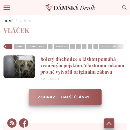
DOMŮ
VLÁČEK
VLÁČEK
AKNÉ
ANTIBIOTIKA
BABIČKA
BOLEST BŘICHA
B
80letý důchodce s láskou pomáhá
zraněným pejskům. Vlastníma rukama
pro ně vytvořil originální zábavu
6. prosince 2023
ZOBRAZIT DALŠÍ ČLÁNKY