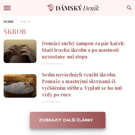
DOMŮ
ŠKROB
ŠKROB
Domácí suchý šampon za pár kaček:
Stačí trocha škrobu a po mastnotě
nezůstane ani stopa
23. června 2023
Sedm nevšedních využití škrobu.
Pomůže s mastnými skvrnami či
vyčištěním stříbra. Vyplatí se ho mít
vždy po ruce
11. června 2021
ZOBRAZIT DALŠÍ ČLÁNKY