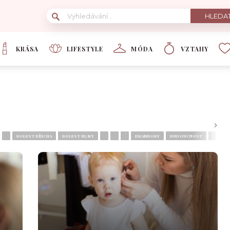
KRÁSA
LIFESTYLE
MÓDA
VZTAHY
BOLEST BŘICHA
BOLEST HLAVY
BRAMBORY
BUDOUCNOST