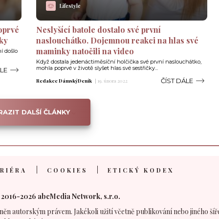
Lifestyle
oprvé
Neslyšící batole dostalo své první
tky
naslouchátko. Dojemnou reakci na hlas své
maminky natočili na video
í došlo
Když dostala jedenáctiměsíční holčička své první naslouchátko,
mohla poprvé v životě slyšet hlas své sestřičky...
ÁLE
ČÍST DÁLE
Redakce DámskýDeník
|
19. února 2022
AZIT DALŠÍ ČLÁNKY
RIÉRA
COOKIES
ETICKÝ KODEX
 2016-2026 abcMedia Network, s.r.o.
něn autorským právem. Jakékoli užití včetně publikování nebo jiného šíř