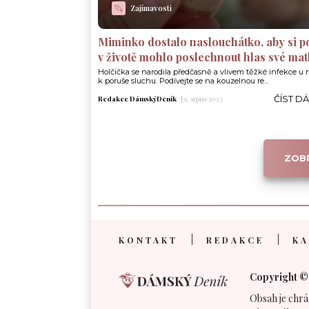
Zajímavosti
Miminko dostalo naslouchátko, aby si p
v životě mohlo poslechnout hlas své ma
Holčička se narodila předčasně a vlivem těžké infekce u n
k poruše sluchu. Podívejte se na kouzelnou re...
ČÍST D
Redakce DámskýDeník
|
9. srpna 2023
ZOBR
KONTAKT
REDAKCE
KA
Copyright ©
Obsah je chrá