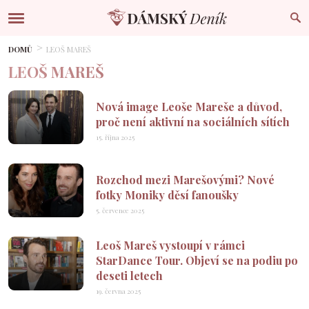
DOMŮ
LEOŠ MAREŠ
LEOŠ MAREŠ
Nová image Leoše Mareše a důvod,
proč není aktivní na sociálních sítích
15. října 2025
Rozchod mezi Marešovými? Nové
fotky Moniky děsí fanoušky
5. července 2025
Leoš Mareš vystoupí v rámci
StarDance Tour. Objeví se na podiu po
deseti letech
19. června 2025