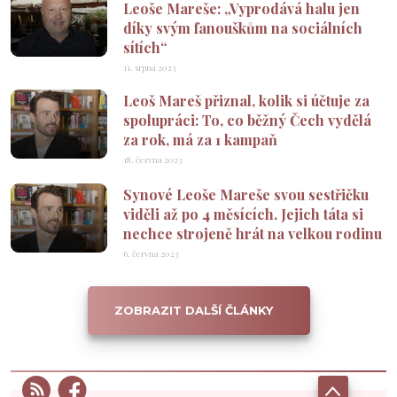
Leoše Mareše: „Vyprodává halu jen
díky svým fanouškům na sociálních
sítích“
11. srpna 2023
Leoš Mareš přiznal, kolik si účtuje za
spolupráci: To, co běžný Čech vydělá
za rok, má za 1 kampaň
18. června 2023
Synové Leoše Mareše svou sestřičku
viděli až po 4 měsících. Jejich táta si
nechce strojeně hrát na velkou rodinu
6. června 2023
ZOBRAZIT DALŠÍ ČLÁNKY