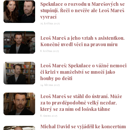
Spekulace o rozvodu u Marešových se
stupňují. Řeči o nevěře ale Leoš Mareš
vyvrací
15. května 2025
Leoš Mareš a jeho vztah s asistentkou.
Konečně uvedl věci na pravou míru
8. května 2025
Leoš Mareš: Spekulace o vážné nemoci
či krizi v manželství se množí jako
houby po dešti
14. března 2025
Leoš Mareš se stáhl do ústraní. Může
za to pravděpodobně velký nezdar,
který se za ním od loňska táhne
8. února 2025
Michal David se vyjádřil ke koncertům