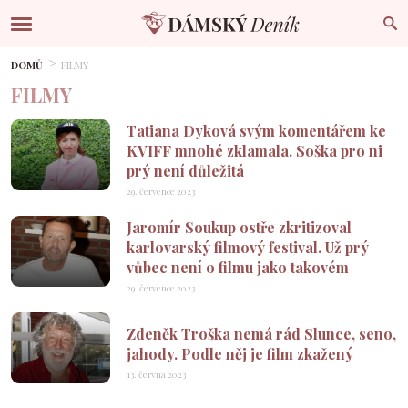
DOMŮ
FILMY
FILMY
Tatiana Dyková svým komentářem ke
KVIFF mnohé zklamala. Soška pro ni
prý není důležitá
29. července 2023
Jaromír Soukup ostře zkritizoval
karlovarský filmový festival. Už prý
vůbec není o filmu jako takovém
29. července 2023
Zdeněk Troška nemá rád Slunce, seno,
jahody. Podle něj je film zkažený
13. června 2023