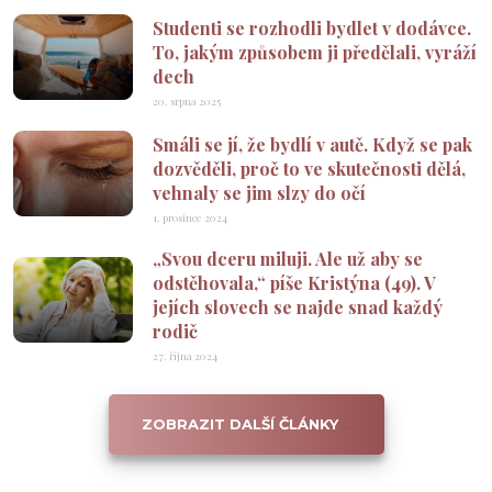
Studenti se rozhodli bydlet v dodávce.
To, jakým způsobem ji předělali, vyráží
dech
20. srpna 2025
Smáli se jí, že bydlí v autě. Když se pak
dozvěděli, proč to ve skutečnosti dělá,
vehnaly se jim slzy do očí
1. prosince 2024
„Svou dceru miluji. Ale už aby se
odstěhovala,“ píše Kristýna (49). V
jejích slovech se najde snad každý
rodič
27. října 2024
ZOBRAZIT DALŠÍ ČLÁNKY