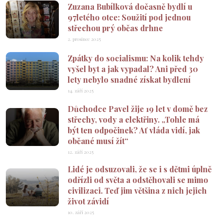
Zuzana Bubílková dočasně bydlí u
97letého otce: Soužití pod jednou
střechou prý občas drhne
2. prosince 2025
Zpátky do socialismu: Na kolik tehdy
vyšel byt a jak vypadal? Ani před 30
lety nebylo snadné získat bydlení
14. září 2025
Důchodce Pavel žije 19 let v domě bez
střechy, vody a elektřiny. „Tohle má
být ten odpočinek? Ať vláda vidí, jak
občané musí žít“
12. září 2025
Lidé je odsuzovali, že se i s dětmi úplně
odřízli od světa a odstěhovali se mimo
civilizaci. Teď jim většina z nich jejich
život závidí
10. září 2025