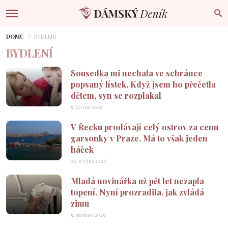
DOMŮ
BYDLENÍ
BYDLENÍ
Sousedka mi nechala ve schránce
popsaný lístek. Když jsem ho přečetla
dětem, syn se rozplakal
5. června 2026
V Řecku prodávají celý ostrov za cenu
garsonky v Praze. Má to však jeden
háček
26. května 2026
Mladá novinářka už pět let nezapla
topení. Nyní prozradila, jak zvládá
zimu
5. prosince 2025