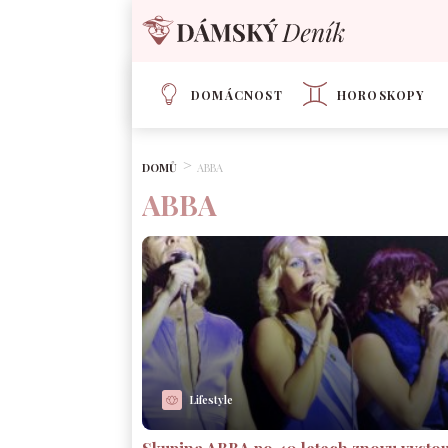
DOMÁCNOST
HOROSKOPY
DOMŮ
ABBA
ABBA
Lifestyle