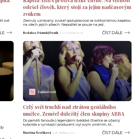
pila:
Kapela ABBA prožívá těžké chvíle. Na věčnost
odešel člověk, který stojí za jejím nadčasovým
zvukem
ět své
Zesnulý uznávaný zvukař spolupracoval se světoznámou kapelou
na všech jejích albech. Nepodílel se pouze na jed...
ÁLE
ČÍST DÁLE
Redakce DámskýDeník
|
27. května 2025
Zajímavosti
Celý svět truchlí nad ztrátou geniálního
umělce. Zemřel důležitý člen skupiny ABBA
Do paměti fanoušků legendární švédské čtveřice se úžasný
kytarista a vynikající producent vryl svým uměním, kt...
kdy
ČÍST DÁLE
Martina Ševčíková
|
28. dubna 2023