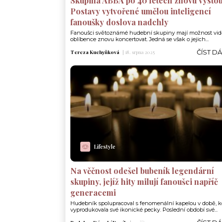
Skupina ABBA po 40 letech znovu vystou
Postavy vytvořené umělou inteligencí
fanoušky doslova nadchly
Fanoušci světoznámé hudební skupiny mají možnost vid
oblíbence znovu koncertovat. Jedná se však o jejich...
ČÍST D
Tereza Kuchyňková
|
18. srpna 2025
Lifestyle
Na věčnost odešel bubeník legendární
skupiny, jejíž hity milují fanoušci napříč
generacemi
Hudebník spolupracoval s fenomenální kapelou v době, 
vyprodukovala své ikonické pecky. Poslední období své...