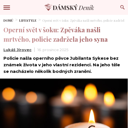
DOMŮ
LIFESTYLE
Operní svět v šoku: Zpěváka našli mrtvého, policie zadržela 
Operní svět v šoku: Zpěváka našli
mrtvého, policie zadržela jeho syna
Lukáš Jírovec
16. prosince 2025
Policie našla operního pěvce Jubilanta Sykese bez
známek života v jeho vlastní rezidenci. Na jeho těle
se nacházelo několik bodných zranění.