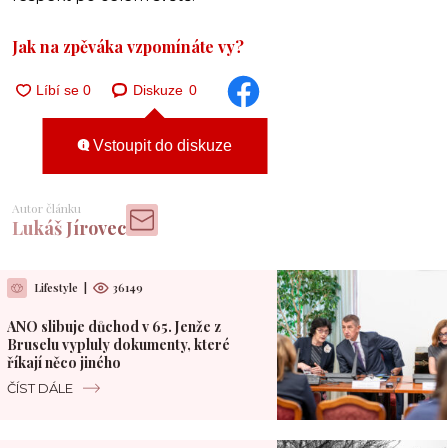
Jak na zpěváka vzpomínáte vy?
Diskuze
0
Vstoupit do diskuze
Autor článku
Lukáš Jírovec
Lifestyle
|
36149
ANO slibuje důchod v 65. Jenže z
Bruselu vypluly dokumenty, které
říkají něco jiného
ČÍST DÁLE