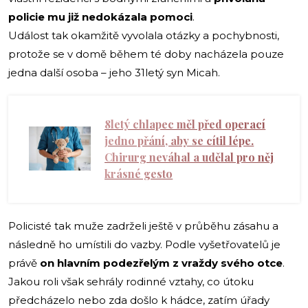
policie mu již nedokázala pomoci
.
Událost tak okamžitě vyvolala otázky a pochybnosti,
protože se v domě během té doby nacházela pouze
jedna další osoba – jeho 31letý syn Micah.
8letý chlapec měl před operací
jedno přání, aby se cítil lépe.
Chirurg neváhal a udělal pro něj
krásné gesto
Policisté tak muže zadrželi ještě v průběhu zásahu a
následně ho umístili do vazby. Podle vyšetřovatelů je
právě
on hlavním podezřelým z vraždy svého otce
.
Jakou roli však sehrály rodinné vztahy, co útoku
předcházelo nebo zda došlo k hádce, zatím úřady