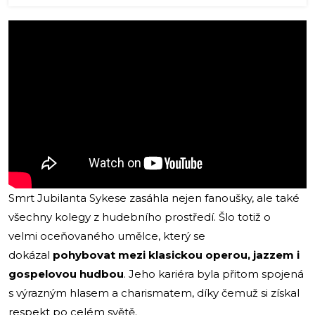
Smrt Jubilanta Sykese zasáhla nejen fanoušky, ale také
všechny kolegy z hudebního prostředí. Šlo totiž o
velmi oceňovaného umělce, který se
dokázal
pohybovat mezi klasickou operou, jazzem i
gospelovou hudbou
. Jeho kariéra byla přitom spojená
s výrazným hlasem a charismatem, díky čemuž si získal
respekt po celém světě.