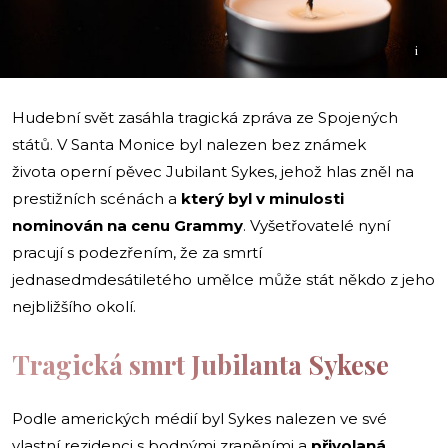
i
Hudební svět zasáhla tragická zpráva ze Spojených
států. V Santa Monice byl nalezen bez známek
života operní pěvec Jubilant Sykes, jehož hlas zněl na
prestižních scénách a
který byl v minulosti
nominován na cenu Grammy
. Vyšetřovatelé nyní
pracují s podezřením, že za smrtí
jednasedmdesátiletého umělce může stát někdo z jeho
nejbližšího okolí.
Tragická smrt Jubilanta Sykese
Podle amerických médií byl Sykes nalezen ve své
vlastní rezidenci s bodnými zraněními a
přivolaná