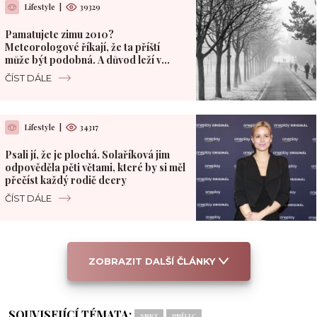
Lifestyle
|
39329
Pamatujete zimu 2010?
Meteorologové říkají, že ta příští
může být podobná. A důvod leží v
Pacifiku
ČÍST DÁLE
Lifestyle
|
34317
Psali jí, že je plochá. Solaříková jim
odpověděla pěti větami, které by si měl
přečíst každý rodič dcery
ČÍST DÁLE
ZOBRAZIT DALŠÍ ČLÁNKY
SOUVISEJÍCÍ TÉMATA:
SMRT
UMĚLEC