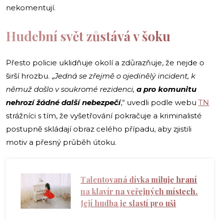
nekomentují.
Hudební svět zůstává v šoku
Přesto policie uklidňuje okolí a zdůrazňuje, že nejde o
širší hrozbu. „
Jedná se zřejmě o ojedinělý incident, k
němuž došlo v soukromé rezidenci,
a pro komunitu
nehrozí žádné další nebezpečí
,“ uvedli podle webu
TN
strážníci s tím, že vyšetřování pokračuje a kriminalisté
postupně skládají obraz celého případu, aby zjistili
motiv a přesný průběh útoku.
Talentovaná dívka miluje hraní
na klavír na veřejných místech.
Její hudba je slastí pro uši