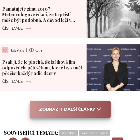
Pamatujete zimu 2010?
Meteorologové říkají, že ta příští
může být podobná. A důvod leží v
Pacifiku
ČÍST DÁLE
Lifestyle
|
5701
Psali jí, že je plochá. Solaříková jim
odpověděla pěti větami, které by si měl
přečíst každý rodič dcery
ČÍST DÁLE
ZOBRAZIT DALŠÍ ČLÁNKY
SOUVISEJÍCÍ TÉMATA:
INSPEKCE
ZÁVADNÝ PRODUKT