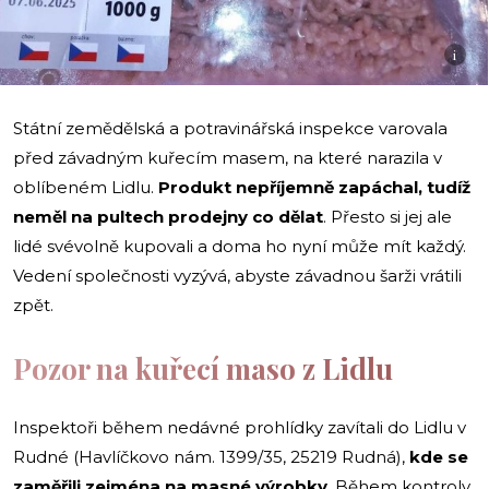
i
Státní zemědělská a potravinářská inspekce varovala
před závadným kuřecím masem, na které narazila v
oblíbeném Lidlu.
Produkt nepříjemně zapáchal, tudíž
neměl na pultech prodejny co dělat
. Přesto si jej ale
lidé svévolně kupovali a doma ho nyní může mít každý.
Vedení společnosti vyzývá, abyste závadnou šarži vrátili
zpět.
Pozor na kuřecí maso z Lidlu
Inspektoři během nedávné prohlídky zavítali do Lidlu v
Rudné (Havlíčkovo nám. 1399/35, 25219 Rudná),
kde se
zaměřili zejména na masné výrobky
. Během kontroly