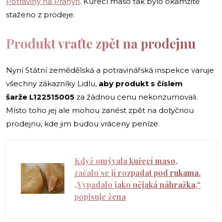
Potraviny na Pranýři
. Kuřecí maso tak bylo okamžitě
staženo z prodeje.
Produkt vraťte zpět na prodejnu
Nyní Státní zemědělská a potravinářská inspekce varuje
všechny zákazníky Lidlu,
aby produkt s číslem
šarže L122515005
za žádnou cenu nekonzumovali.
Místo toho jej ale mohou zanést zpět na dotyčnou
prodejnu, kde jim budou vráceny peníze.
Když omývala kuřecí maso,
začalo se jí rozpadat pod rukama.
„Vypadalo jako nějaká náhražka,“
popisuje žena