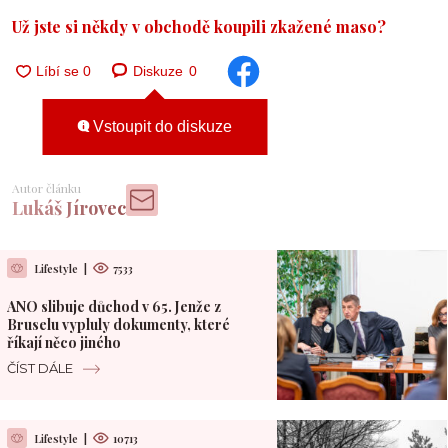
Už jste si někdy v obchodě koupili zkažené maso?
Diskuze
0
Vstoupit do diskuze
Autor článku
Lukáš Jírovec
Lifestyle
|
7533
ANO slibuje důchod v 65. Jenže z
Bruselu vypluly dokumenty, které
říkají něco jiného
ČÍST DÁLE
Lifestyle
|
10713