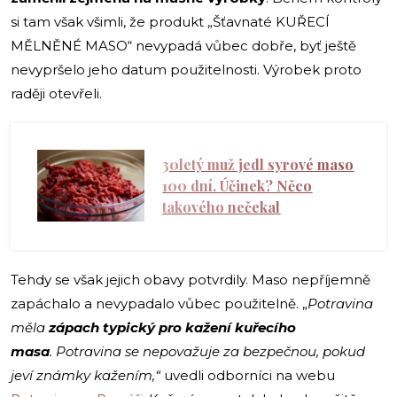
si tam však všimli, že produkt „Šťavnaté KUŘECÍ
MĚLNĚNÉ MASO“ nevypadá vůbec dobře, byť ještě
nevypršelo jeho datum použitelnosti. Výrobek proto
raději otevřeli.
30letý muž jedl syrové maso
100 dní. Účinek? Něco
takového nečekal
Tehdy se však jejich obavy potvrdily. Maso nepříjemně
zapáchalo a nevypadalo vůbec použitelně. „
Potravina
měla
zápach typický pro kažení kuřecího
masa
. Potravina se nepovažuje za bezpečnou, pokud
jeví známky kažením,“
uvedli odborníci na webu