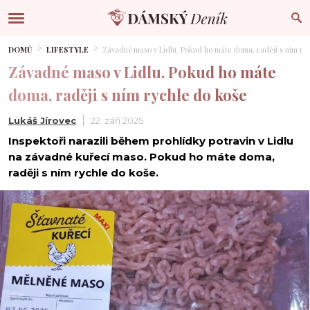
DOMŮ
LIFESTYLE
Závadné maso v Lidlu. Pokud ho máte doma, raději s ním ry
Závadné maso v Lidlu. Pokud ho máte
doma, raději s ním rychle do koše
Lukáš Jírovec
22. září 2025
Inspektoři narazili během prohlídky potravin v Lidlu
na závadné kuřecí maso. Pokud ho máte doma,
raději s ním rychle do koše.