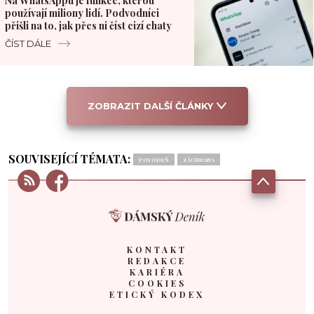
Na WhatsAppu je funkce, kterou
používají miliony lidí. Podvodníci
přišli na to, jak přes ni číst cizí chaty
ČÍST DÁLE
ZOBRAZIT DALŠÍ ČLÁNKY
SOUVISEJÍCÍ TÉMATA:
POVODEŇ
ZÁCHRANA
KONTAKT
REDAKCE
KARIÉRA
COOKIES
ETICKÝ KODEX