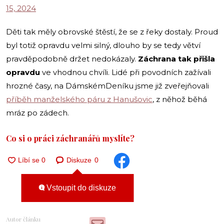
15, 2024
Děti tak měly obrovské štěstí, že se z řeky dostaly. Proud
byl totiž opravdu velmi silný, dlouho by se tedy větví
pravděpodobně držet nedokázaly.
Záchrana tak přišla
opravdu
ve vhodnou chvíli. Lidé při povodních zažívali
hrozné časy, na DámskémDeníku jsme již zveřejňovali
příběh manželského páru z Hanušovic
, z něhož běhá
mráz po zádech.
Co si o práci záchranářů myslíte?
Diskuze
0
Vstoupit do diskuze
Autor článku