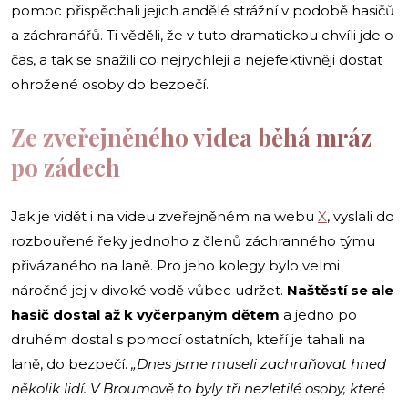
pomoc přispěchali jejich andělé strážní v podobě hasičů
a záchranářů. Ti věděli, že v tuto dramatickou chvíli jde o
čas, a tak se snažili co nejrychleji a nejefektivněji dostat
ohrožené osoby do bezpečí.
Ze zveřejněného videa běhá mráz
po zádech
Jak je vidět i na videu zveřejněném na webu
X
, vyslali do
rozbouřené řeky jednoho z členů záchranného týmu
přivázaného na laně. Pro jeho kolegy bylo velmi
náročné jej v divoké vodě vůbec udržet.
Naštěstí se ale
hasič dostal až k vyčerpaným dětem
a jedno po
druhém dostal s pomocí ostatních, kteří je tahali na
laně, do bezpečí.
„Dnes jsme museli zachraňovat hned
několik lidí. V Broumově to byly tři nezletilé osoby, které