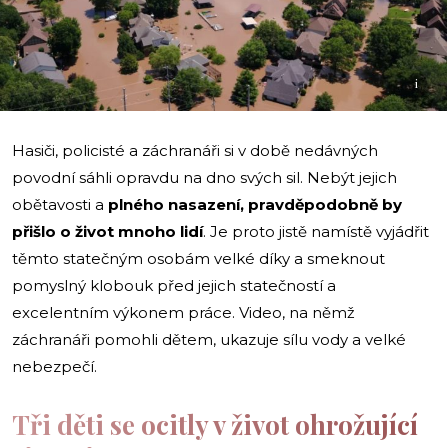
i
Hasiči, policisté a záchranáři si v době nedávných
povodní sáhli opravdu na dno svých sil. Nebýt jejich
obětavosti a
plného nasazení, pravděpodobně by
přišlo o život mnoho lidí
. Je proto jistě namístě vyjádřit
těmto statečným osobám velké díky a smeknout
pomyslný klobouk před jejich statečností a
excelentním výkonem práce. Video, na němž
záchranáři pomohli dětem, ukazuje sílu vody a velké
nebezpečí.
Tři děti se ocitly v život ohrožující