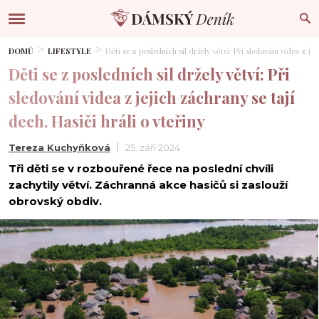
DOMŮ
LIFESTYLE
Děti se z posledních sil držely větví: Při sledování videa z jej
Děti se z posledních sil držely větví: Při
sledování videa z jejich záchrany se tají
dech. Hasiči hráli o vteřiny
Tereza Kuchyňková
25. září 2024
Tři děti se v rozbouřené řece na poslední chvíli
zachytily větví. Záchranná akce hasičů si zaslouží
obrovský obdiv.