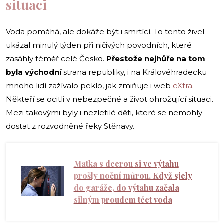
situaci
Voda pomáhá, ale dokáže být i smrtící. To tento živel
ukázal minulý týden při ničivých povodních, které
zasáhly téměř celé Česko.
Přestože nejhůře na tom
byla východní
strana republiky, i na Královéhradecku
mnoho lidí zažívalo peklo, jak zmiňuje i web
eXtra
.
Někteří se ocitli v nebezpečné a život ohrožující situaci.
Mezi takovými byly i nezletilé děti, které se nemohly
dostat z rozvodněné řeky Stěnavy.
Matka s dcerou si ve výtahu
prošly noční můrou. Když sjely
do garáže, do výtahu začala
silným proudem téct voda