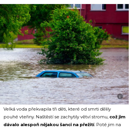
i
Velká voda překvapila tři děti, které od smrti dělily
pouhé vteřiny. Naštěstí se zachytily větví stromu,
což jim
dávalo alespoň nějakou šanci na přežití
. Poté jim na