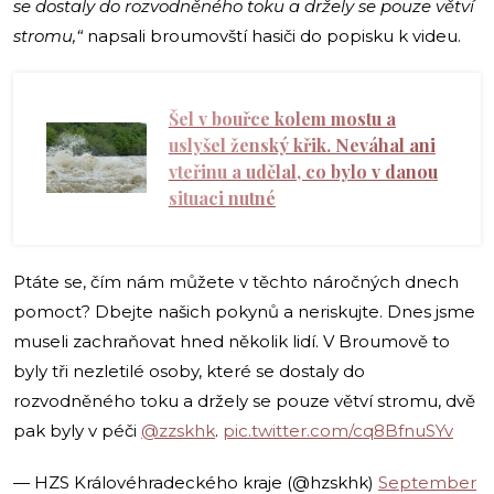
se dostaly do rozvodněného toku a držely se pouze větví
stromu,“
napsali broumovští hasiči do popisku k videu.
Šel v bouřce kolem mostu a
uslyšel ženský křik. Neváhal ani
vteřinu a udělal, co bylo v danou
situaci nutné
Ptáte se, čím nám můžete v těchto náročných dnech
pomoct? Dbejte našich pokynů a neriskujte. Dnes jsme
museli zachraňovat hned několik lidí. V Broumově to
byly tři nezletilé osoby, které se dostaly do
rozvodněného toku a držely se pouze větví stromu, dvě
pak byly v péči
@zzskhk
.
pic.twitter.com/cq8BfnuSYv
— HZS Královéhradeckého kraje (@hzskhk)
September