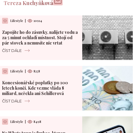
Tereza Kuchyňková
Lifestyle
|
10914
Zapojíte ho do zásuvky, nalijete vodu a
za 5 minut ochladí místnost. Stojí od
pár stovek a nemusíte nic vrtat
ČÍST DÁLE
Lifestyle
|
8258
Koncesionářské poplatky po 100
letech končí. Kde vezme vláda 8
miliard, neřekla ani Schillerová
ČÍST DÁLE
Lifestyle
|
8498