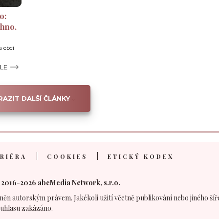
o:
chno.
a obcí
ÁLE
AZIT DALŠÍ ČLÁNKY
RIÉRA
COOKIES
ETICKÝ KODEX
 2016-2026 abcMedia Network, s.r.o.
něn autorským právem. Jakékoli užití včetně publikování nebo jiného šíř
uhlasu zakázáno.