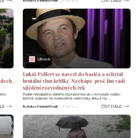
ÁLE
ČÍST DÁLE
Redakce DámskýDeník
|
25. září 2024
Lifestyle
Lukáš Pollert se navezl do hasičů a schytal
 dech.
brutální vlnu kritiky. Nechápe, proč jim vadí
sjíždění rozvodněných řek
ětví.
Podle někdejšího zlatého olympionika se v minulosti vodáci
běžně vydávali na rozbouřené vodní toky řeky a nic ...
ÁLE
ČÍST DÁLE
Redakce DámskýDeník
|
25. září 2024