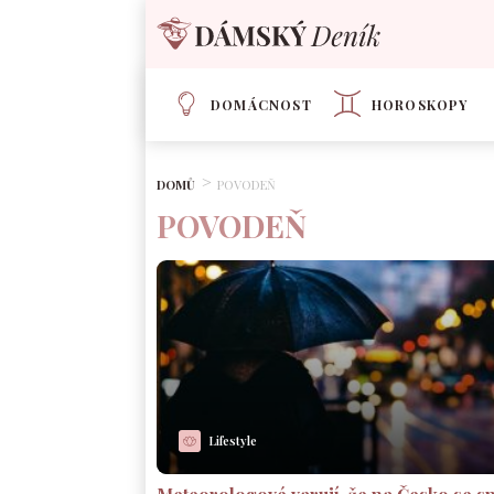
DOMÁCNOST
HOROSKOPY
DOMŮ
POVODEŇ
POVODEŇ
Lifestyle