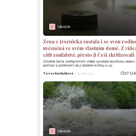
Lifestyle
Žena z Jesenicka zůstala i se svou rodin
uvězněná ve svém vlastním domě. Z videa
cítit zoufalství, přesto ji Češi zkritizovali
Zoufalá žena zveřejněním videa vyvolala bouřlivou reakci.
pomoci a politování se jí dostalo kritiky a vý...
ČÍST D
Tereza Kuchyňková
|
24. září 2024
Lifestyle