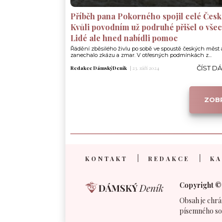
Příběh pana Pokorného spojil celé Česk
Kvůli povodním už podruhé přišel o vše
Lidé ale hned nabídli pomoc
Řádění zběsilého živlu po sobě ve spoustě českých měst 
zanechalo zkázu a zmar. V otřesných podmínkách z...
ČÍST D
Redakce DámskýDeník
|
23. září 2024
ZOBR
KONTAKT
REDAKCE
KA
Copyright ©
Obsah je chrá
písemného so