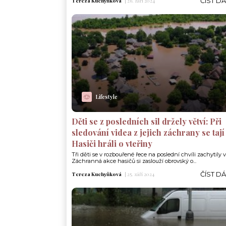
ČÍST D
Tereza Kuchyňková
|
26. září 2024
Lifestyle
Děti se z posledních sil držely větví: Při
sledování videa z jejich záchrany se tají
Hasiči hráli o vteřiny
Tři děti se v rozbouřené řece na poslední chvíli zachytily v
Záchranná akce hasičů si zaslouží obrovský o...
ČÍST D
Tereza Kuchyňková
|
25. září 2024