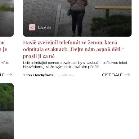
Lifestyle
ou
Hasič zveřejnil telefonát se ženou, která
 je
odmítala evakuaci: „Dejte nám aspoň děti,“
prosil ji za ně
 Místo
Lidé odmítající pomoc a evakuaci by si zasloužili pořádnou lekci.
Neuvědomují si, že svým diskutováním přidělá...
ÁLE
ČÍST DÁLE
Tereza Kuchyňková
|
24. září 2024