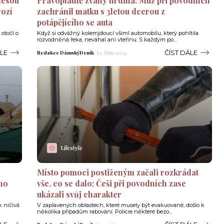
nesou
Právoplatně zvaný hrdina: Muž při povodních
rozí
zachránil matku s 3letou dcerou z
potápějícího se auta
 otočí o
Když si odvážný kolemjdoucí všiml automobilu, který pohltila
rozvodněná řeka, neváhal ani vteřinu. S každým po...
ÁLE
ČÍST DÁLE
Redakce DámskýDeník
|
9. října 2024
Lifestyle
Místo pomoci postiženým začali rozkrádat
ěno
vše, co se dalo: Češi při povodních zase
ukázali svůj charakter
k ničivá
V zaplavených oblastech, které musely být evakuované, došlo k
několika případům rabování. Policie některé bezo...