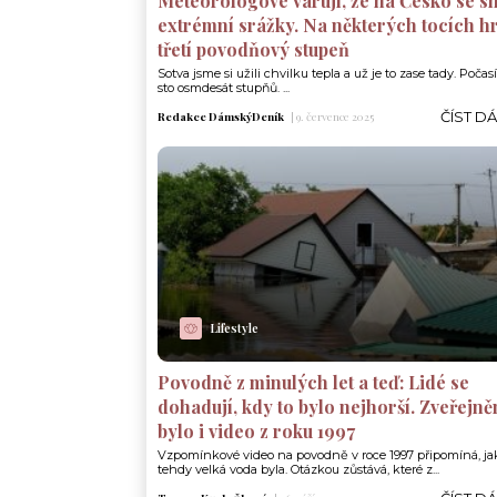
Meteorologové varují, že na Česko se s
extrémní srážky. Na některých tocích h
třetí povodňový stupeň
Sotva jsme si užili chvilku tepla a už je to zase tady. Počasí
sto osmdesát stupňů. ...
ČÍST D
Redakce DámskýDeník
|
9. července 2025
Lifestyle
Povodně z minulých let a teď: Lidé se
dohadují, kdy to bylo nejhorší. Zveřejn
bylo i video z roku 1997
Vzpomínkové video na povodně v roce 1997 připomíná, ja
tehdy velká voda byla. Otázkou zůstává, které z...