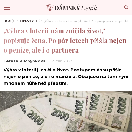
DOMŮ
LIFESTYLE
„Výhra v loterii nám zničila život,“ popisuje žena. Po pár letec
„Výhra v loterii nám zničila život,“
popisuje žena. Po pár letech přišla nejen
o peníze, ale i o partnera
Tereza Kuchyňková
2. září 2023
Výhra v loterii jí zničila život. Postupem času přišla
nejen o peníze, ale i o manžela. Oba jsou na tom nyní
mnohem hůře než předtím.