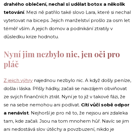
drahého oblečení, nechal si udělat botox a několik
tetování
. Mezi ně patřilo také slovo Lara, které si nechal
vytetovat na biceps. Jejich manželství prošlo za osm let
téměř vším. A jejich domov a podnikání ztratily v
důsledku krize hodnotu.
Nyní jim nezbylo nic, jen oči pro
pláč
Z jejich výhry
najednou nezbylo nic. A když došly peníze,
došla i láska. Přišly hádky, začali se navzájem obviňovat
ze svých finančních ztrát. Nyní je to již v takové fázi, že
se na sebe nemohou ani podívat.
Cítí vůči sobě odpor
a nenávist
. Nejhorší je pro ně to, že nejsou ani zdaleka
tam, kde začali. Jsou na tom mnohem hůř. Navíc se jim
ani nedostává slov útěchy a povzbuzení, nikdo je