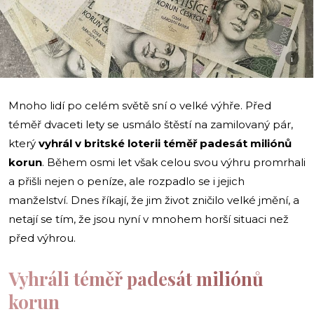
i
Mnoho lidí po celém světě sní o velké výhře. Před
téměř dvaceti lety se usmálo štěstí na zamilovaný pár,
který
vyhrál v britské loterii téměř padesát miliónů
korun
. Během osmi let však celou svou výhru promrhali
a přišli nejen o peníze, ale rozpadlo se i jejich
manželství. Dnes říkají, že jim život zničilo velké jmění, a
netají se tím, že jsou nyní v mnohem horší situaci než
před výhrou.
Vyhráli téměř padesát miliónů
korun