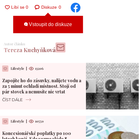
Diskuze
0
Vstoupit do diskuze
Autor článku
Tereza Kuchyňková
Lifestyle
|
13206
Zapojíte ho do zásuvky, nalijete vodu a
za 5 minut ochladí místnost. Stojí od
pár stovek a nemusíte nic vrtat
ČÍST DÁLE
Lifestyle
|
10550
Koncesionářské poplatky po 100
letech končí. Kde vezme vláda 8