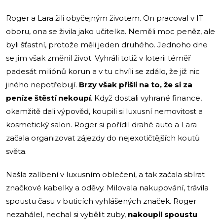
Roger a Lara žili obyčejným životem. On pracoval v IT
oboru, ona se živila jako učitelka. Neměli moc peněz, ale
byli šťastní, protože měli jeden druhého. Jednoho dne
se jim však změnil život. Vyhráli totiž v loterii téměř
padesát miliónů korun a v tu chvíli se zdálo, že již nic
jiného nepotřebují.
Brzy však přišli na to, že si za
peníze štěstí nekoupí
. Když dostali vyhrané finance,
okamžitě dali výpověď, koupili si luxusní nemovitost a
kosmetický salon. Roger si pořídil drahé auto a Lara
začala organizovat zájezdy do nejexotičtějších koutů
světa.
Našla zalíbení v luxusním oblečení, a tak začala sbírat
značkové kabelky a oděvy. Milovala nakupování, trávila
spoustu času v buticích vyhlášených značek. Roger
nezahálel, nechal si vybělit zuby,
nakoupil spoustu