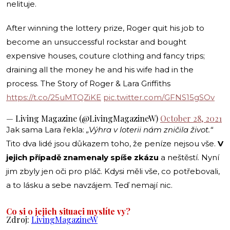
nelituje.
After winning the lottery prize, Roger quit his job to
become an unsuccessful rockstar and bought
expensive houses, couture clothing and fancy trips;
draining all the money he and his wife had in the
process. The Story of Roger & Lara Griffiths
https://t.co/25uMTQZiKE
pic.twitter.com/GFNS15gSOv
— Living Magazine (@LivingMagazineW)
October 28, 2021
Jak sama Lara řekla:
„Výhra v loterii nám zničila život.“
Tito dva lidé jsou důkazem toho, že peníze nejsou vše.
V
jejich případě znamenaly spíše zkázu
a neštěstí. Nyní
jim zbyly jen oči pro pláč. Kdysi měli vše, co potřebovali,
a to lásku a sebe navzájem. Teď nemají nic.
Co si o jejich situaci myslíte vy?
Zdroj:
LivingMagazineW