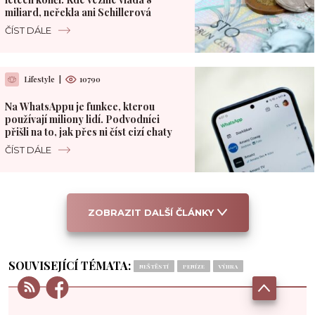
miliard, neřekla ani Schillerová
ČÍST DÁLE
Lifestyle
|
10790
Na WhatsAppu je funkce, kterou
používají miliony lidí. Podvodníci
přišli na to, jak přes ni číst cizí chaty
ČÍST DÁLE
ZOBRAZIT DALŠÍ ČLÁNKY
SOUVISEJÍCÍ TÉMATA:
NEŠTĚSTÍ
PENÍZE
VÝHRA