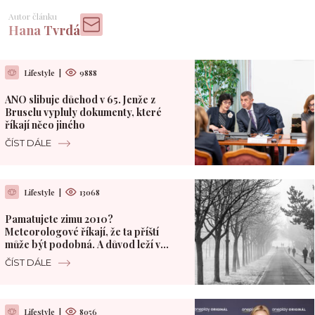
Autor článku
Hana Tvrdá
Lifestyle
|
9888
ANO slibuje důchod v 65. Jenže z
Bruselu vypluly dokumenty, které
říkají něco jiného
ČÍST DÁLE
Lifestyle
|
13068
Pamatujete zimu 2010?
Meteorologové říkají, že ta příští
může být podobná. A důvod leží v
Pacifiku
ČÍST DÁLE
Lifestyle
|
8056