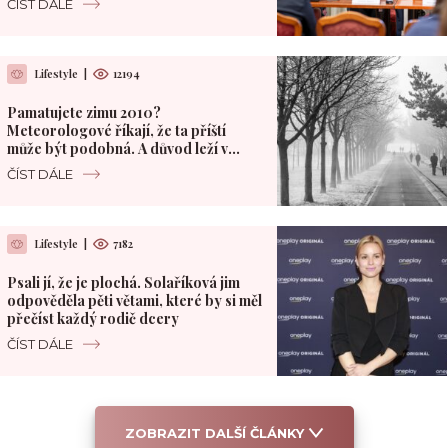
ČÍST DÁLE
Lifestyle
|
12194
Pamatujete zimu 2010?
Meteorologové říkají, že ta příští
může být podobná. A důvod leží v
Pacifiku
ČÍST DÁLE
Lifestyle
|
7182
Psali jí, že je plochá. Solaříková jim
odpověděla pěti větami, které by si měl
přečíst každý rodič dcery
ČÍST DÁLE
ZOBRAZIT DALŠÍ ČLÁNKY