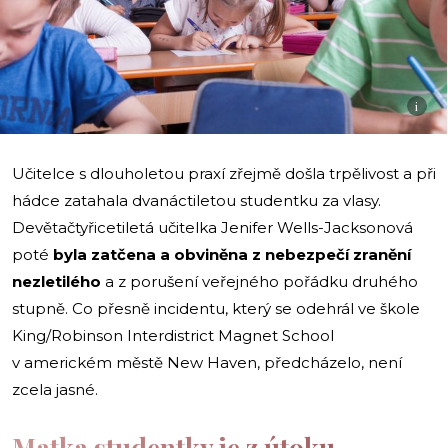
i
Učitelce s dlouholetou praxí zřejmě došla trpělivost a při
hádce zatahala dvanáctiletou studentku za vlasy.
Devětačtyřicetiletá učitelka Jenifer Wells-Jacksonová
poté
byla zatčena a obviněna z nebezpečí zranění
nezletilého
a z porušení veřejného pořádku druhého
stupně. Co přesně incidentu, který se odehrál ve škole
King/Robinson Interdistrict Magnet School
v americkém městě New Haven, předcházelo, není
zcela jasné.
Matka studentky je z útoku