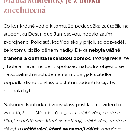
znechucená
Co konkrétně vedlo k tomu, že pedagožka zaútočila na
studentku Destinigue Jamesovou, nebylo zatím
zveřejněno. Policisté, kteří do školy přijeli, se dozvěděli,
že k tomu došlo během hádky. Dívka
nebyla vážně
zraněná a odmítla lékařskou pomoc
. Později řekla, že
jí bolela hlava. Incident spolužáci natočili a objevilo se
na sociálních sítích. Je na něm vidět, jak učitelka
popadla dívku za vlasy a ostatní studenti křičí, aby jí
nechala být.
Nakonec kantorka dívčiny vlasy pustila a na videu to
vypadá, že ji ještě odstrčila.
„Jsou určité věci, které se
říkají, a určité věci, které se neříkají, určité věci, které se
dělají, a
určité věci, které se nemají dělat
, zejména