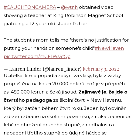
#CAUGHTONCAMERA
–
@wtnh
obtained video
showing a teacher at King Robinson Magnet School
grabbing a 12-year-old student's hair
The student's mom tells me "there's no justification for
putting your hands on someone's child"
#NewHaven
pic.twitter.com/mCF1Ws5fQc
— Lauren Linder (@lauren_linder)
February 3, 2022
Učitelka, která popadla žákyni za vlasy, byla z vazby
propuštěna na kauci 20 000 dolarů, což je v přepočtu
asi 483 000 korun a čeká ji soud.
Zajímavé je, že jde o
čtvrtého pedagoga
ze školní čtvrti v New Havenu,
který byl zatčen během čtvrt roku. Jeden byl obviněn
z držení zbraně na školním pozemku, z rizika zranění při
lehčím ohrožení druhého stupně, z nedbalosti a
napadení třetího stupně po údajné hádce se