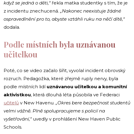
když se jedná o děti,“
řekla matka studentky s tím, že je
z incidentu znechucená.
„Nakonec neexistuje žádné
ospravedlnění pro to, abyste vztáhli ruku na něčí dítě,“
dodala.
Podle místních byla uznávanou
učitelkou
Poté, co se video začalo šířit, vyvolal incident obrovský
rozruch. Pedagožka, které zřejmě ruply nervy, byla
podle místních lidí
uznávanou učitelkou a komunitní
aktivistkou
, která dlouhá léta působila ve Federaci
učitelů
v New Havenu.
„Okres bere bezpečnost studentů
velmi vážně. Plně spolupracujeme s policií na
vyšetřování,“
uvedly v prohlášení New Haven Public
Schools.