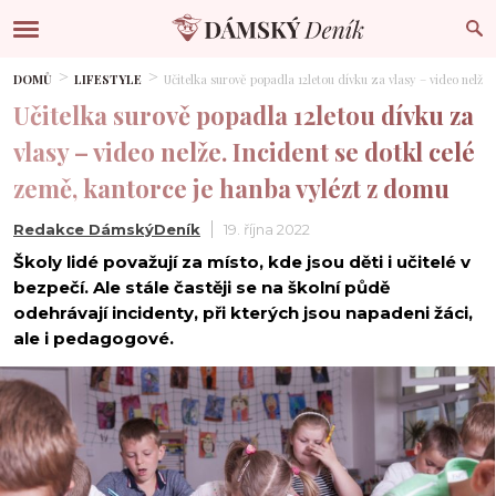
DOMŮ
LIFESTYLE
Učitelka surově popadla 12letou dívku za vlasy –⁠ video nelže
Učitelka surově popadla 12letou dívku za
vlasy –⁠ video nelže. Incident se dotkl celé
země, kantorce je hanba vylézt z domu
Redakce DámskýDeník
19. října 2022
Školy lidé považují za místo, kde jsou děti i učitelé v
bezpečí. Ale stále častěji se na školní půdě
odehrávají incidenty, při kterých jsou napadeni žáci,
ale i pedagogové.