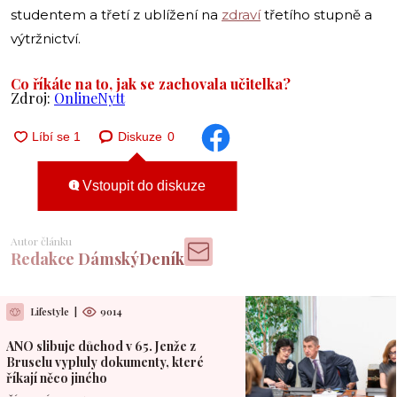
studentem a třetí z ublížení na
zdraví
třetího stupně a
výtržnictví.
Co říkáte na to, jak se zachovala učitelka?
Zdroj:
OnlineNytt
Diskuze
0
Vstoupit do diskuze
Autor článku
Redakce DámskýDeník
Lifestyle
|
9014
ANO slibuje důchod v 65. Jenže z
Bruselu vypluly dokumenty, které
říkají něco jiného