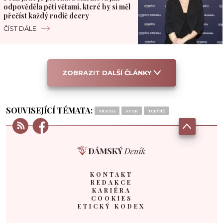
odpověděla pěti větami, které by si měl
přečíst každý rodič dcery
ČÍST DÁLE
ZOBRAZIT DALŠÍ ČLÁNKY
SOUVISEJÍCÍ TÉMATA:
SNACHA
SPOR
TCHÝNĚ
KONTAKT
REDAKCE
KARIÉRA
COOKIES
ETICKÝ KODEX