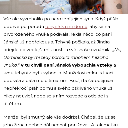
i
Vše ale vyvrcholilo po narození jejich syna. Když přišla
poprvé po porodu
tchyně k nim domů
, aby se na
prvorozeného vnuka podívala, řekla něco, co paní
Jánská už nepřekousla. Tchyně počkala, až Jindra
odejde do vedlejší místnosti, a své snaše oznámila:
„No,
Dominička by mi tedy porodila mnohem hezčího
vnuka.“
V tu chvíli paní Jánská vybouchla vzteky
a
svou tchyni z bytu vyhodila. Manželovi celou situaci
popsala a dala mu ultimátum. Buď jí ta čarodějnice
nepřekročí práh domu a svého ošklivého vnuka už
nikdy neuvidí, nebo se s ním rozvede a odejde i s
dítětem.
Manžel byl smutný, ale vše dodržel. Chápal, že už se
jeho žena nechce dál nechat ponižovat. A tak matku