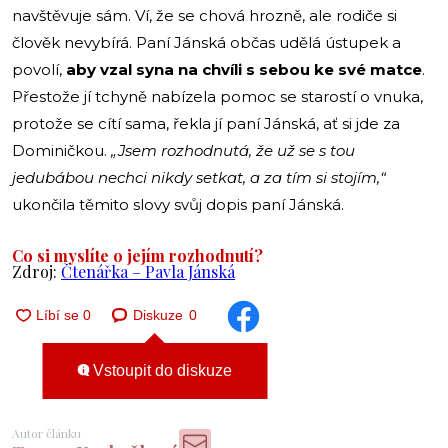
navštěvuje sám. Ví, že se chová hrozně, ale rodiče si
člověk nevybírá. Paní Jánská občas udělá ústupek a
povolí,
aby vzal syna na chvíli s sebou ke své matce
.
Přestože jí tchyně nabízela pomoc se starostí o vnuka,
protože se cítí sama, řekla jí paní Jánská, ať si jde za
Dominičkou.
„Jsem rozhodnutá, že už se s tou
jedubábou nechci nikdy setkat, a za tím si stojím,“
ukončila těmito slovy svůj dopis paní Jánská.
Co si myslíte o jejím rozhodnutí?
Zdroj:
Čtenářka – Pavla Jánská
Diskuze
0
Vstoupit do diskuze
Autor článku