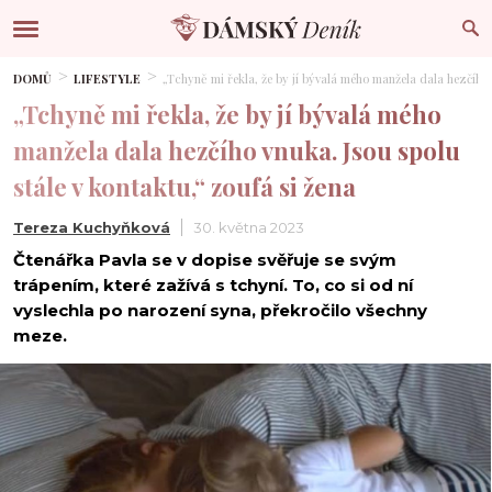
DOMŮ
LIFESTYLE
„Tchyně mi řekla, že by jí bývalá mého manžela dala hezčího v
„Tchyně mi řekla, že by jí bývalá mého
manžela dala hezčího vnuka. Jsou spolu
stále v kontaktu,“ zoufá si žena
Tereza Kuchyňková
30. května 2023
Čtenářka Pavla se v dopise svěřuje se svým
trápením, které zažívá s tchyní. To, co si od ní
vyslechla po narození syna, překročilo všechny
meze.