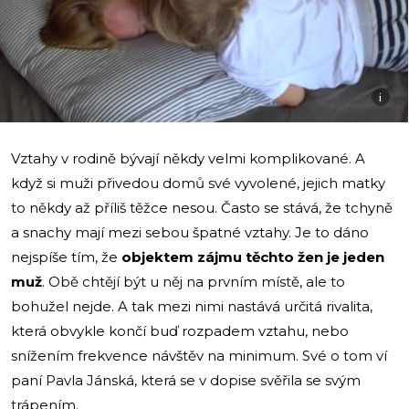
i
Vztahy v rodině bývají někdy velmi komplikované. A
když si muži přivedou domů své vyvolené, jejich matky
to někdy až příliš těžce nesou. Často se stává, že tchyně
a snachy mají mezi sebou špatné vztahy. Je to dáno
nejspíše tím, že
objektem zájmu těchto žen je jeden
muž
. Obě chtějí být u něj na prvním místě, ale to
bohužel nejde. A tak mezi nimi nastává určitá rivalita,
která obvykle končí buď rozpadem vztahu, nebo
snížením frekvence návštěv na minimum. Své o tom ví
paní Pavla Jánská, která se v dopise svěřila se svým
trápením.