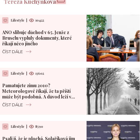
Tereza Kuchyňková
Lifestyle
|
10422
ANO slibuje důchod v 65. Jenže z
Bruselu vypluly dokumenty, které
říkají něco jiného
ČÍST DÁLE
Lifestyle
|
13602
Pamatujete zimu 2010?
Meteorologové říkají, že ta příští
může být podobná. A důvod leží v
Pacifiku
ČÍST DÁLE
Lifestyle
|
8590
Psali jí, že je plochá. Solaříková jim