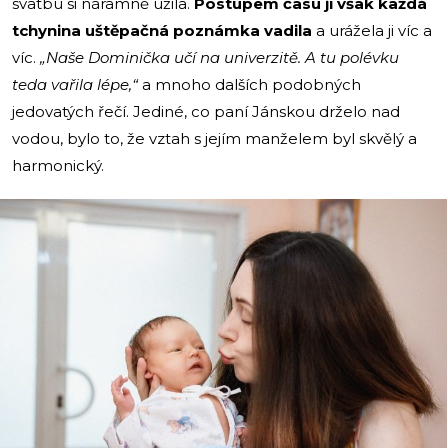
svatbu si náramně užila.
Postupem času jí však každá
tchynina uštěpačná poznámka vadila
a urážela ji víc a
víc.
„Naše Dominička učí na univerzitě. A tu polévku
teda vařila lépe,“
a mnoho dalších podobných
jedovatých řečí. Jediné, co paní Jánskou drželo nad
vodou, bylo to, že vztah s jejím manželem byl skvělý a
harmonický.