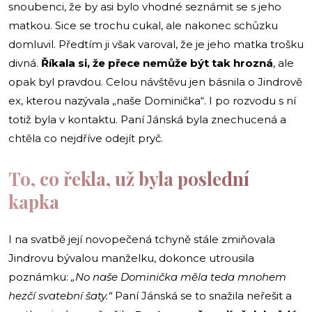
snoubenci, že by asi bylo vhodné seznámit se s jeho
matkou. Sice se trochu cukal, ale nakonec schůzku
domluvil. Předtím ji však varoval, že je jeho matka trošku
divná.
Říkala si, že přece nemůže být tak hrozná
, ale
opak byl pravdou. Celou návštěvu jen básnila o Jindrově
ex, kterou nazývala „naše Dominička“. I po rozvodu s ní
totiž byla v kontaktu. Paní Jánská byla znechucená a
chtěla co nejdříve odejít pryč.
To, co řekla, už byla poslední
kapka
I na svatbě její novopečená tchyně stále zmiňovala
Jindrovu bývalou manželku, dokonce utrousila
poznámku:
„No naše Dominička měla teda mnohem
hezčí svatební šaty.“
Paní Jánská se to snažila neřešit a