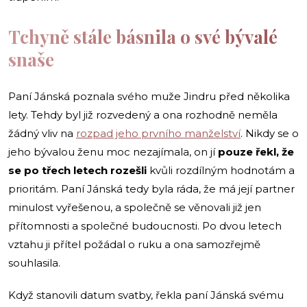
Tchyně stále básnila o své bývalé
snaše
Paní Jánská poznala svého muže Jindru před několika
lety. Tehdy byl již rozvedený a ona rozhodně neměla
žádný vliv na
rozpad jeho prvního manželství
. Nikdy se o
jeho bývalou ženu moc nezajímala, on jí
pouze řekl, že
se po třech letech rozešli
kvůli rozdílným hodnotám a
prioritám. Paní Jánská tedy byla ráda, že má její partner
minulost vyřešenou, a společně se věnovali již jen
přítomnosti a společné budoucnosti. Po dvou letech
vztahu ji přítel požádal o ruku a ona samozřejmě
souhlasila.
Když stanovili datum svatby, řekla paní Jánská svému