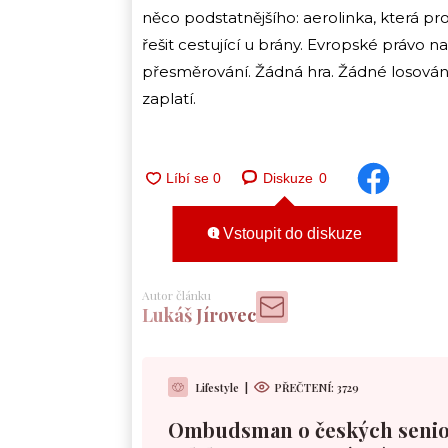
něco podstatnějšího: aerolinka, která p
řešit cestující u brány. Evropské právo
přesměrování. Žádná hra. Žádné losování
zaplatí.
Diskuze
0
Vstoupit do diskuze
Autor článku
Lukáš Jírovec
Lifestyle
|
PŘEČTENÍ:
3729
Ombudsman o českých senio