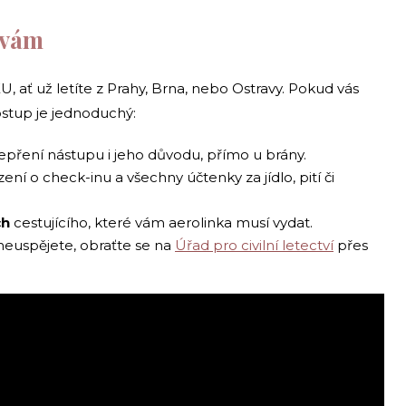
e vám
 EU, ať už letíte z Prahy, Brna, nebo Ostravy. Pokud vás
ostup je jednoduchý:
pření nástupu i jeho důvodu, přímo u brány.
ní o check-inu a všechny účtenky za jídlo, pití či
ch
cestujícího, které vám aerolinka musí vydat.
neuspějete, obraťte se na
Úřad pro civilní letectví
přes