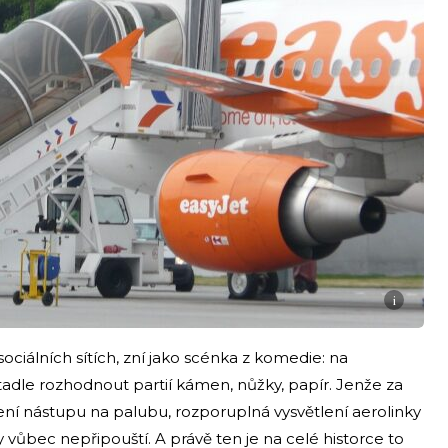
i
 sociálních sítích, zní jako scénka z komedie: na
etadle rozhodnout partií kámen, nůžky, papír. Jenže za
ření nástupu na palubu, rozporuplná vysvětlení aerolinky
y vůbec nepřipouští. A právě ten je na celé historce to