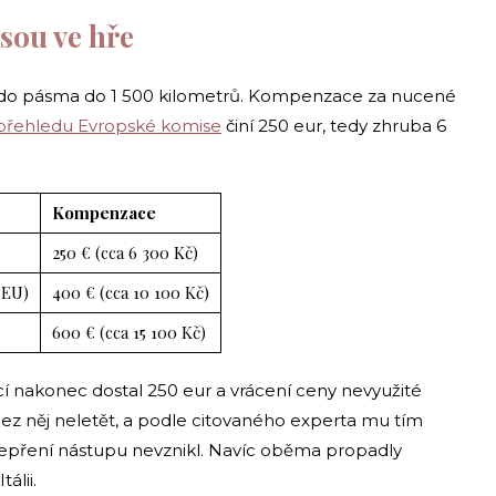
jsou ve hře
do pásma do 1 500 kilometrů. Kompenzace za nucené
přehledu Evropské komise
činí 250 eur, tedy zhruba 6
Kompenzace
250 € (cca 6 300 Kč)
 EU)
400 € (cca 10 100 Kč)
600 € (cca 15 100 Kč)
í nakonec dostal 250 eur a vrácení ceny nevyužité
bez něj neletět, a podle citovaného experta mu tím
pření nástupu nevznikl. Navíc oběma propadly
álii.