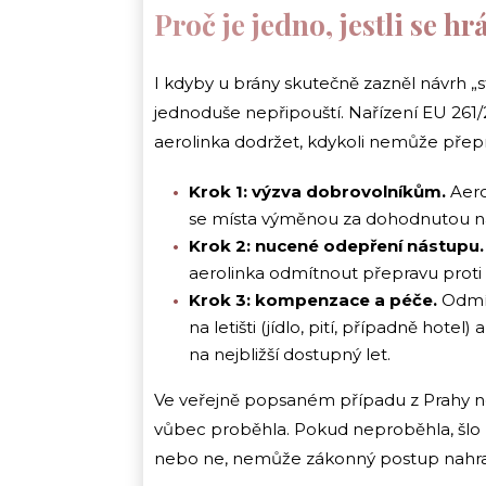
Proč je jedno, jestli se hr
I kdyby u brány skutečně zazněl návrh „s
jednoduše nepřipouští. Nařízení EU 261
aerolinka dodržet, kdykoli nemůže přepr
Krok 1: výzva dobrovolníkům.
Aerol
se místa výměnou za dohodnutou n
Krok 2: nucené odepření nástupu.
aerolinka odmítnout přepravu proti v
Krok 3: kompenzace a péče.
Odmít
na letišti (jídlo, pití, případně ho
na nejbližší dostupný let.
Ve veřejně popsaném případu z Prahy n
vůbec proběhla. Pokud neproběhla, šlo by
nebo ne, nemůže zákonný postup nahra