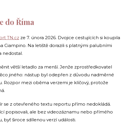
nce do Říma
ort TN.cz
ze 7. února 2026. Dvojice cestujících si koupila
 Ciampino. Na letiště dorazili s platnými palubními
a nedostal.
yměnit větší letadlo za menší. Jenže zprostředkovatel
něco jiného: nástup byl odepřen z důvodu nadměrné
u. Rozpor mezi oběma verzemi je klíčový, protože
má.
ír se z otevřeného textu reportu přímo nedokládá.
ující popisovali, ale bez videozáznamu nebo přímého
byť široce sdílenou verzí události.