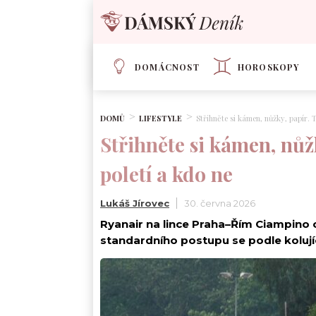
DOMÁCNOST
HOROSKOPY
DOMŮ
LIFESTYLE
Střihněte si kámen, nůžky, papír. T
Střihněte si kámen, nůžk
poletí a kdo ne
Lukáš Jírovec
30. června 2026
Ryanair na lince Praha–Řím Ciampino o
standardního postupu se podle kolují