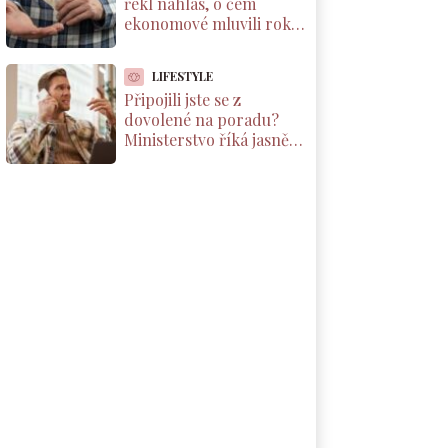
řekl nahlas, o čem
ekonomové mluvili roky.
Důchody reálně klesnou
o 1800 Kč měsíčně
LIFESTYLE
Připojili jste se z
dovolené na poradu?
Ministerstvo říká jasně:
máte nárok na
kompenzaci