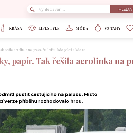
KRÁSA
LIFESTYLE
MÓDA
VZTAHY
ak řešila aerolinka na pražském letišti, kdo poletí a kdo ne
y, papír. Tak řešila aerolinka na p
dmítl pustit cestujícího na palubu. Místo
cí verze příběhu rozhodovalo hrou.