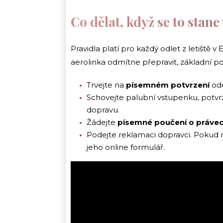
Co dělat, když se to stan
Pravidla platí pro každý odlet z letiště v
aerolinka odmítne přepravit, základní p
Trvejte na
písemném potvrzení
ode
Schovejte palubní vstupenku, potvrze
dopravu.
Žádejte
písemné poučení o práve
Podejte reklamaci dopravci. Pokud 
jeho online formulář.