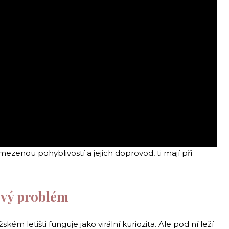
mezenou pohyblivostí a jejich doprovod, ti mají při
ový problém
ém letišti funguje jako virální kuriozita. Ale pod ní leží