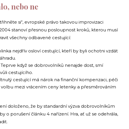
álo, nebo ne
třihněte si“, evropské právo takovou improvizaci
/2004 stanoví přesnou posloupnost kroků, kterou musí
avit všechny odbavené cestující:
inka nejdřív osloví cestující, kteří by byli ochotni vzdát
áhradu.
Teprve když se dobrovolníků nenajde dost, smí
ůli cestujícího.
nutý cestující má nárok na finanční kompenzaci, péči
tel) a volbu mezi vrácením ceny letenky a přesměrováním
ení doloženo, že by standardní výzva dobrovolníkům
 o porušení článku 4 nařízení. Hra, ať už se odehrála,
dit.