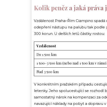
Kolik peněz a jaká práva 
Vzdálenost Praha–Řím Ciampino spadá 
odepření nástupu na palubu tak podle
300 korun. U delších letů částky rostou:
Vzdálenost
Do 1 500 km
1 500–3 500 km (nebo nad 1 500 km v rámci
Nad 3 500 km
V konkrétním pražském případu cestujíc
letenky. Jeho spolucestující se rozhodl 
samostatný nárok na kompenzaci za ode
navazující náklady na pobyt a dopravu v It