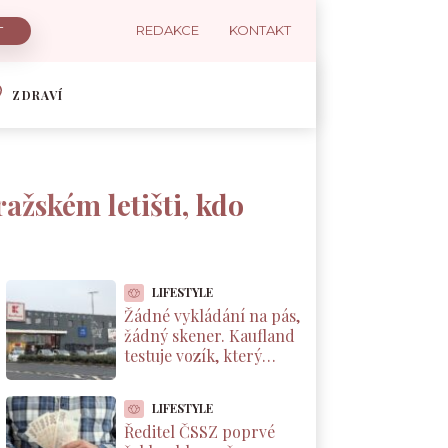
REDAKCE
KONTAKT
ZDRAVÍ
ražském letišti, kdo
LIFESTYLE
Žádné vykládání na pás,
žádný skener. Kaufland
testuje vozík, který
markuje zboží sám od
sebe
LIFESTYLE
Ředitel ČSSZ poprvé