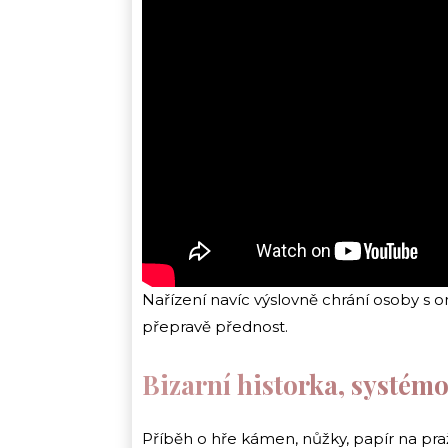
Nařízení navíc výslovně chrání osoby s o
přepravě přednost.
Bizarní historka, systém
Příběh o hře kámen, nůžky, papír na pražsk