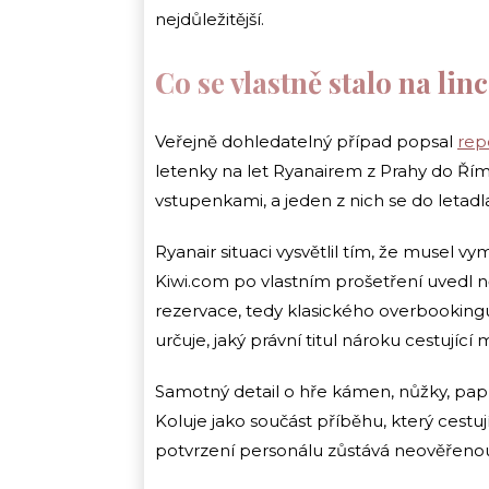
nejdůležitější.
Co se vlastně stalo na li
Veřejně dohledatelný případ popsal
rep
letenky na let Ryanairem z Prahy do Říma
vstupenkami, a jeden z nich se do letadl
Ryanair situaci vysvětlil tím, že musel v
Kiwi.com po vlastním prošetření uvedl 
rezervace, tedy klasického overbooking
určuje, jaký právní titul nároku cestující 
Samotný detail o hře kámen, nůžky, pap
Koluje jako součást příběhu, který cest
potvrzení personálu zůstává neověřenou, 