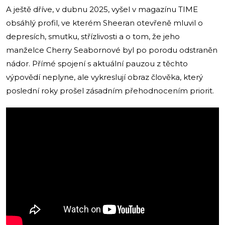
A ještě dříve, v dubnu 2025, vyšel v magazínu TIME
obsáhlý profil, ve kterém Sheeran otevřeně mluvil o
depresích, smutku, střízlivosti a o tom, že jeho
manželce Cherry Seabornové byl po porodu odstraněn
nádor. Přímé spojení s aktuální pauzou z těchto
výpovědí neplyne, ale vykreslují obraz člověka, který
poslední roky prošel zásadním přehodnocením priorit.