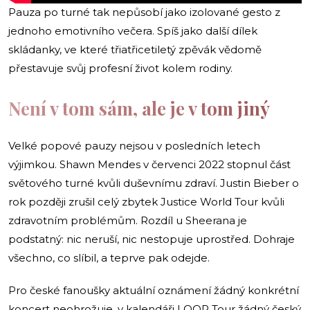
Pauza po turné tak nepůsobí jako izolované gesto z
jednoho emotivního večera. Spíš jako další dílek
skládanky, ve které třiatřicetiletý zpěvák vědomě
přestavuje svůj profesní život kolem rodiny.
Není v tom sám, ale je v tom jiný
Velké popové pauzy nejsou v posledních letech
výjimkou. Shawn Mendes v červenci 2022 stopnul část
světového turné kvůli duševnímu zdraví. Justin Bieber o
rok později zrušil celý zbytek Justice World Tour kvůli
zdravotním problémům. Rozdíl u Sheerana je
podstatný: nic neruší, nic nestopuje uprostřed. Dohraje
všechno, co slíbil, a teprve pak odejde.
Pro české fanoušky aktuální oznámení žádný konkrétní
koncert neohrožuje, v kalendáři LOOP Tour žádný český