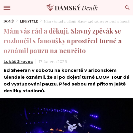
DOMŮ
LIFESTYLE
Mám vás rád a děkuji. Slavný zpěvák se rozloučil s fanoušk
Mám vás rád a děkuji. Slavný zpěvák se
rozloučil s fanoušky uprostřed turné a
oznámil pauzu na neurčito
Lukáš Jírovec
17. června 2026
Ed Sheeran v sobotu na koncertě v arizonském
Glendale oznámil, že si po dojetí turné LOOP Tour dá
od vystupování pauzu. Před sebou má přitom ještě
desítky stadionů.