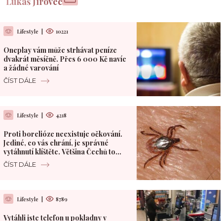
Lukáš Jírovec
Lifestyle
|
10221
Oneplay vám může strhávat peníze
dvakrát měsíčně. Přes 6 000 Kč navíc
a žádné varování
ČÍST DÁLE
Lifestyle
|
4218
Proti borelióze neexistuje očkování.
Jediné, co vás chrání, je správné
vytáhnutí klíštěte. Většina Čechů to
dělá špatně
ČÍST DÁLE
Lifestyle
|
8789
Vytáhli jste telefon u pokladny v