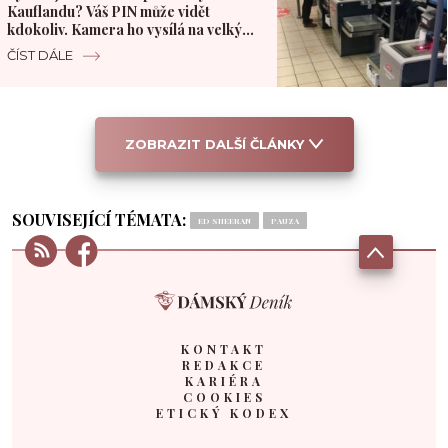
Kauflandu? Váš PIN může vidět
kdokoliv. Kamera ho vysílá na velký
monitor
ČÍST DÁLE
ZOBRAZIT DALŠÍ ČLÁNKY
SOUVISEJÍCÍ TÉMATA:
ED SHEERAN
PAUZA
KONTAKT
REDAKCE
KARIÉRA
COOKIES
ETICKÝ KODEX