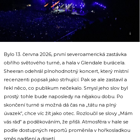
i
Bylo 13. června 2026, první severoamerická zastávka
obřího světového turné, a hala v Glendale burácela.
Sheeran odehrál plnohodnotný koncert, který místní
recenzenti popsali jako strhující. Pak se ale zastavil a
řekl něco, co publikum nečekalo. Smysl jeho slov byl
prostý: tohle bude naposledy na nějakou dobu. Po
skončení turné si možná dá čas na „tátu na plný
úvazek“, chce víc žít jako otec. Rozloučil se slovy „Mám
vás rád“ a poděkováním, že přišli. Atmosféra v hale se
podle dostupných reportů proměnila v hořkosladkou
směs nadšení a dojetí.