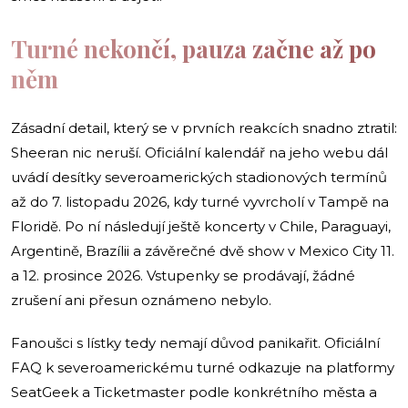
Turné nekončí, pauza začne až po
něm
Zásadní detail, který se v prvních reakcích snadno ztratil:
Sheeran nic neruší. Oficiální kalendář na jeho webu dál
uvádí desítky severoamerických stadionových termínů
až do 7. listopadu 2026, kdy turné vyvrcholí v Tampě na
Floridě. Po ní následují ještě koncerty v Chile, Paraguayi,
Argentině, Brazílii a závěrečné dvě show v Mexico City 11.
a 12. prosince 2026. Vstupenky se prodávají, žádné
zrušení ani přesun oznámeno nebylo.
Fanoušci s lístky tedy nemají důvod panikařit. Oficiální
FAQ k severoamerickému turné odkazuje na platformy
SeatGeek a Ticketmaster podle konkrétního města a