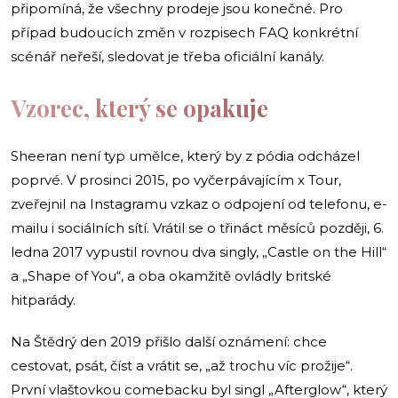
připomíná, že všechny prodeje jsou konečné. Pro
případ budoucích změn v rozpisech FAQ konkrétní
scénář neřeší, sledovat je třeba oficiální kanály.
Vzorec, který se opakuje
Sheeran není typ umělce, který by z pódia odcházel
poprvé. V prosinci 2015, po vyčerpávajícím x Tour,
zveřejnil na Instagramu vzkaz o odpojení od telefonu, e-
mailu i sociálních sítí. Vrátil se o třináct měsíců později, 6.
ledna 2017 vypustil rovnou dva singly, „Castle on the Hill“
a „Shape of You“, a oba okamžitě ovládly britské
hitparády.
Na Štědrý den 2019 přišlo další oznámení: chce
cestovat, psát, číst a vrátit se, „až trochu víc prožije“.
První vlaštovkou comebacku byl singl „Afterglow“, který