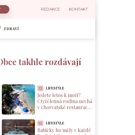
REDAKCE
KONTAKT
ZDRAVÍ
Obce takhle rozdávají
LIFESTYLE
Jedete letos k moři?
Čtyřčlenná rodina nechá
v chorvatské restauraci
přes 2 000 Kč za jednu
večeři
LIFESTYLE
Babičky ho měly v každé