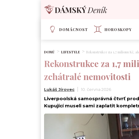
DOMÁCNOST
HOROSKOPY
DOMŮ
LIFESTYLE
Rekonstrukce za 1,7 milionu Kč, a
Rekonstrukce za 1,7 mil
zchátralé nemovitosti
Lukáš Jírovec
10. června 2026
Liverpoolská samosprávná čtvrť prodá
Kupující museli sami zaplatit komplet