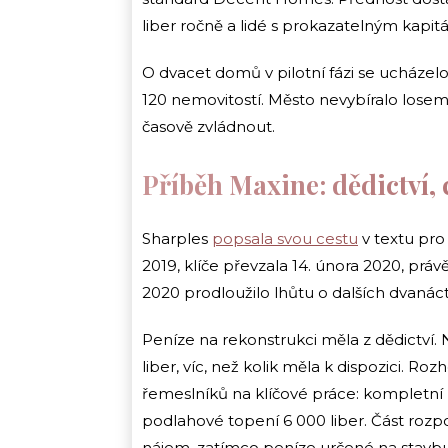
liber ročně a lidé s prokazatelným kapit
O dvacet domů v pilotní fázi se ucházelo 
120 nemovitostí. Město nevybíralo losem
časově zvládnout.
Příběh Maxine: dědictví, 
Sharples
popsala svou cestu
v textu pro
2019, klíče převzala 14. února 2020, právě 
2020 prodloužilo lhůtu o dalších dvanác
Peníze na rekonstrukci měla z dědictví. N
liber, víc, než kolik měla k dispozici. 
řemeslníků na klíčové práce: kompletní p
podlahové topení 6 000 liber. Část rozpoč
nájem, zatímco peníze určené na stavbu