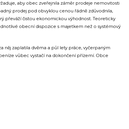
yžaduje, aby obec zveřejnila záměr prodeje nemovitosti
adný prodej pod obvyklou cenou řádně zdůvodnila,
rý převáží čistou ekonomickou výhodnost. Teoreticky
o jednotlivé obecní dispozice s majetkem než o systémový
za něj zaplatila dvěma a půl lety práce, vyčerpaným
 jí peníze vůbec vystačí na dokončení přízemí. Obce