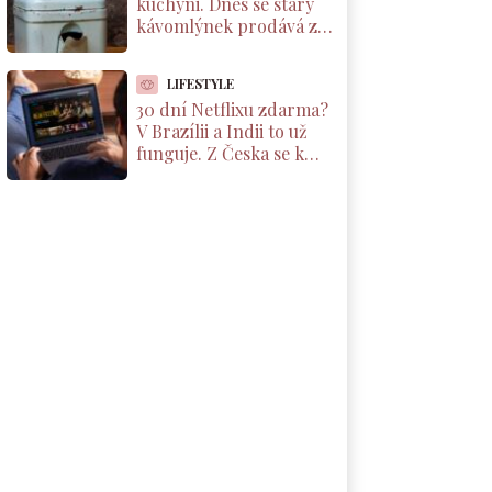
kuchyni. Dnes se starý
kávomlýnek prodává za
tisíce korun, ale jen pod
jednou podmínkou
LIFESTYLE
30 dní Netflixu zdarma?
V Brazílii a Indii to už
funguje. Z Česka se k
nabídce dostanete taky