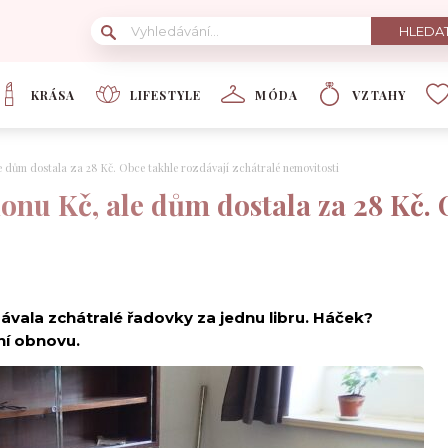
KRÁSA
LIFESTYLE
MÓDA
VZTAHY
le dům dostala za 28 Kč. Obce takhle rozdávají zchátralé nemovitosti
ionu Kč, ale dům dostala za 28 Kč. 
vala zchátralé řadovky za jednu libru. Háček?
ní obnovu.