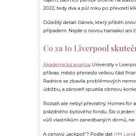
2022, tedy dva a půl roku po převzetí klí
Důležitý detail: článek, který příběh znov
případem. Nejde o novou transakci ani č
Co za to Liverpool skuteč
Akademická analýza
Univerzity v Liver
příkras: město přeneslo velkou část finanč
Radnice se zbavila problémových nemovi
údržbu, a zároveň spustila obnovu konkrét
Rozsah ale nebyl převratný. Homes for
prázdného bytového fondu. Šlo o jeden z
vůči vlastníkům zanedbaných domů, ne o 
A cenový „jackpot“? Podle dat
HM Land 