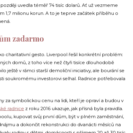
později uvedla téměř 74 tisíc dolarů. Ať už vezmeme
 1,7 milionu korun. A to je teprve začátek příběhu o
mená.
dům zadarmo
 charitativní gesto. Liverpool řešil konkrétní problém:
dných domů, z toho více než čtyři tisíce dlouhodobě
 ještě v rámci starší demoliční iniciativy, ale bourání se
ti soukromému investorovi selhal. Radnice potřebovala
 za symbolickou cenu na lidi, kteří je opraví a budou v
ské radnice
z roku 2016 ukazuje, jak přísná byla pravidla.
poolu, kupovat svůj první dům, být v plném zaměstnání,
dnájmu a dokončit rekonstrukci do dvanácti měsíců na
ly rodiny s dětmi, domácnosti s příjmem 20 až 30 tisíc