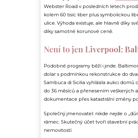
Webster Road v posledních letech prodáva
kolem 60 tisíc liber plus symbolickou lib
ulice. Výhoda existuje, ale hlavně díky
díky samotné korunové ceně.
Není to jen Liverpool: Bal
Podobné programy běží i jinde. Baltim
dolar s podmínkou rekonstrukce do dvaná
Sambuca di Sicilia vyhlásila aukci domů od
do 36 měsíců a přenesením veškerých ad
dokumentace přes katastrální změny po e
Společný jmenovatel: nikde nejde o „dů
rámec. Skutečný účet tvoří stavební prác
nemovitostí.