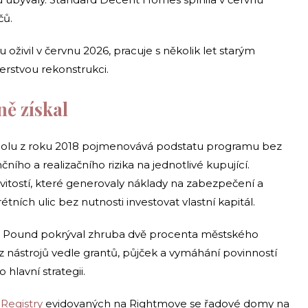
čů.
u oživil v červnu 2026, pracuje s několik let starým
erstvou rekonstrukci.
ně získal
poolu z roku 2018 pojmenovává podstatu programu bez
ního a realizačního rizika na jednotlivé kupující.
tostí, které generovaly náklady na zabezpečení a
ních ulic bez nutnosti investovat vlastní kapitál.
 a Pound pokrýval zhruba dvě procenta městského
 nástrojů vedle grantů, půjček a vymáhání povinností
hlavní strategii.
Registry
evidovaných na Rightmove se řadové domy na