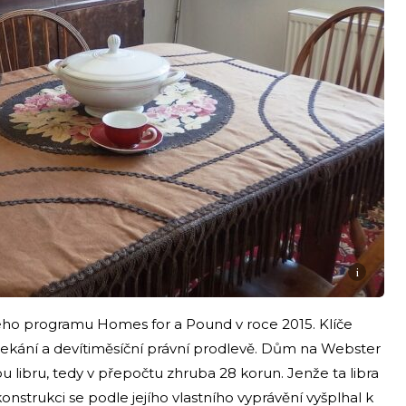
i
kého programu Homes for a Pound v roce 2015. Klíče
 čekání a devítiměsíční právní prodlevě. Dům na Webster
 libru, tedy v přepočtu zhruba 28 korun. Jenže ta libra
onstrukci se podle jejího vlastního vyprávění vyšplhal k