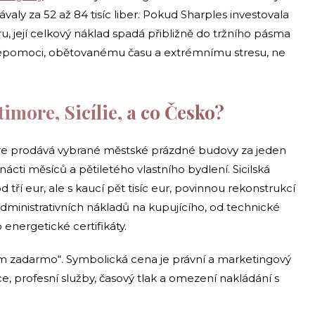
ly za 52 až 84 tisíc liber. Pokud Sharples investovala
ru, její celkový náklad spadá přibližně do tržního pásma
 svépomoci, obětovanému času a extrémnímu stresu, ne
timore, Sicílie, a co Česko?
ore prodává vybrané městské prázdné budovy za jeden
cti měsíců a pětiletého vlastního bydlení. Sicilská
 tří eur, ale s kaucí pět tisíc eur, povinnou rekonstrukcí
ministrativních nákladů na kupujícího, od technické
nergetické certifikáty.
m zadarmo“. Symbolická cena je právní a marketingový
e, profesní služby, časový tlak a omezení nakládání s