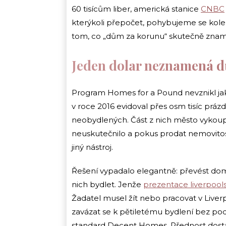
60 tisícům liber, americká stanice
CNBC
kterýkoli přepočet, pohybujeme se kolem
tom, co „dům za korunu“ skutečně zna
Jeden dolar neznamená 
Program Homes for a Pound nevznikl jako
v roce 2016 evidoval přes osm tisíc práz
neobydlených. Část z nich město vykoupilo
neuskutečnilo a pokus prodat nemovitos
jiný nástroj.
Řešení vypadalo elegantně: převést domy
nich bydlet. Jenže
prezentace liverpool
Žadatel musel žít nebo pracovat v Liver
zavázat se k pětiletému bydlení bez po
standard Decent Homes. Přednost dostáva