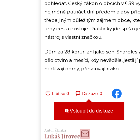
dohledat. Český zákon o obcích v § 39 v
nejméně patnáct dní předem a aby příp
třeba jiným důležitým zájmem obce, kte
tedy cesta existuje. Prakticky jde spíš 
nástroj s vlastní značkou.
Dům za 28 korun zní jako sen. Sharples 
dědictvím a měsíci, kdy nevěděla, jestli
nedávají domy, přesouvají riziko.
Diskuze
0
Vstoupit do diskuze
Autor článku
Lukáš Jírovec