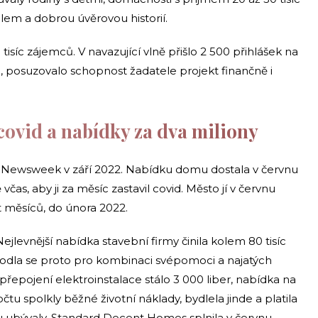
álem a dobrou úvěrovou historií.
tisíc zájemců. V navazující vlně přišlo 2 500 přihlášek na
, posuzovalo schopnost žadatele projekt finančně i
covid a nabídky za dva miliony
 Newsweek v září 2022. Nabídku domu dostala v červnu
včas, aby ji za měsíc zastavil covid. Město jí v červnu
t měsíců, do února 2022.
ejlevnější nabídka stavební firmy činila kolem 80 tisíc
Rozhodla se proto pro kombinaci svépomoci a najatých
řepojení elektroinstalace stálo 3 000 liber, nabídka na
tu spolkly běžné životní náklady, bydlela jinde a platila
 ubývaly. Standard Decent Homes splnila v červnu