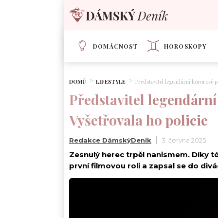
DOMÁCNOST
HOROSKOPY
DOMŮ
LIFESTYLE
Představitel legendární hororové p
Představitel legendární
Vyšetřovala ho policie
Redakce DámskýDeník
3. června 2025
Zesnulý herec trpěl nanismem. Díky té
první filmovou roli a zapsal se do di