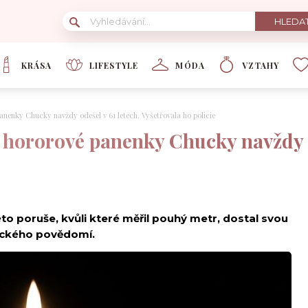
KRÁSA
LIFESTYLE
MÓDA
VZTAHY
anenky Chucky navždy odešel v 61 letech. Vyšetřovala ho policie
 hororové panenky Chucky navždy o
to poruše, kvůli které měřil pouhý metr, dostal svou
váckého povědomí.