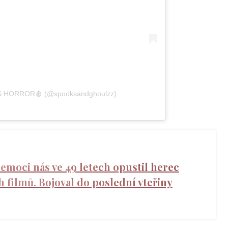
GS HORROR🩸 (@spooksandghoulzz)
nemoci nás ve 49 letech opustil herec
 filmů. Bojoval do poslední vteřiny