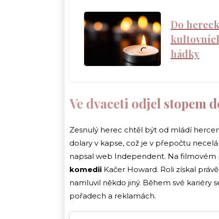
Do hereck
kultovních
hádky
Ve dvaceti odjel stopem 
Zesnulý herec chtěl být od mládí hercem
dolary v kapse, což je v přepočtu necelá 
napsal web Independent. Na filmovém 
komedii
Kačer Howard. Roli získal právě
namluvil někdo jiný. Během své kariéry se
pořadech a reklamách.