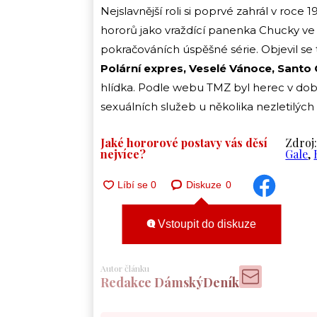
Nejslavnější roli si poprvé zahrál v roc
hororů jako vraždící panenka Chucky ve 
pokračováních úspěšné série. Objevil se t
Polární expres, Veselé Vánoce, Santo 
hlídka. Podle webu TMZ byl herec v dob
sexuálních služeb u několika nezletilých
Jaké hororové postavy vás děsí
Zdroj
nejvíce?
Gale
,
Diskuze
0
Vstoupit do diskuze
Autor článku
Redakce DámskýDeník