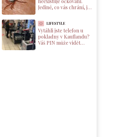
neexistuje očkování.
Jediné, co vás chrání, je
správné vytáhnutí
klíštěte. Většina Čechů
LIFESTYLE
to dělá špatně
Vytáhli jste telefon u
pokladny v Kauflandu?
Váš PIN může vidět
kdokoliv. Kamera ho
vysílá na velký monitor