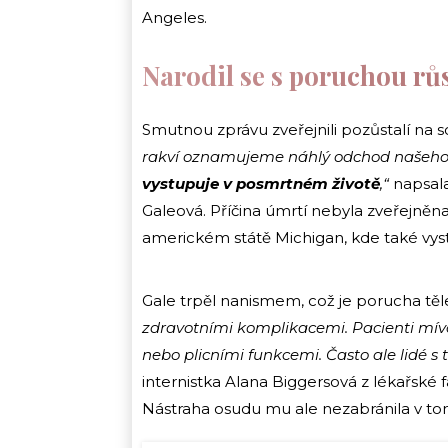
Angeles.
Narodil se s poruchou rů
Smutnou zprávu zveřejnili pozůstalí na so
rakví oznamujeme náhlý odchod našeho s
vystupuje v posmrtném životě
,“
napsala
Galeová. Příčina úmrtí nebyla zveřejněna
americkém státě Michigan, kde také vyst
Gale trpěl nanismem, což je porucha těl
zdravotními komplikacemi. Pacienti mív
nebo plicními funkcemi. Často ale lidé s t
internistka Alana Biggersová z lékařské f
Nástraha osudu mu ale nezabránila v tom, 