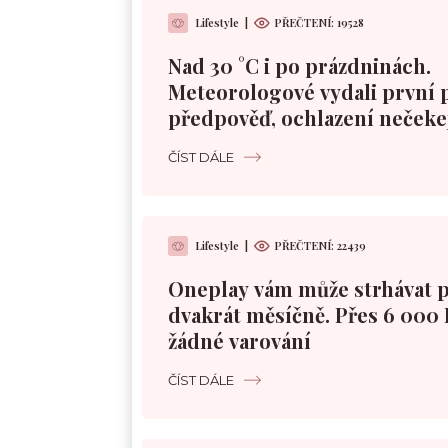
Lifestyle
|
PŘEČTENÍ:
19528
Nad 30 °C i po prázdninách.
Meteorologové vydali první
předpověď, ochlazení nečeke
ČÍST DÁLE
Lifestyle
|
PŘEČTENÍ:
22439
Oneplay vám může strhávat 
dvakrát měsíčně. Přes 6 000 
žádné varování
ČÍST DÁLE