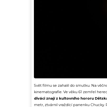
Svět filmu se zahalil do smutku. Na věč
kinematografie. Ve věku 61 zemřel here
diváci znají z kultovního hororu Dětsk
metr, ztvárnil vraždící panenku Chucky.