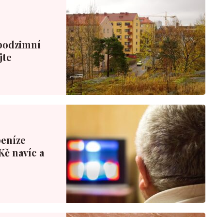
 podzimní
jte
peníze
Kč navíc a