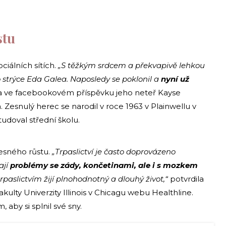
stu
ciálních sítích.
„S těžkým srdcem a překvapivě lehkou
trýce Eda Galea. Naposledy se poklonil a
nyní už
 ve facebookovém příspěvku jeho neteř Kayse
. Zesnulý herec se narodil v roce 1963 v Plainwellu v
udoval střední školu.
esného růstu.
„Trpaslictví je často doprovázeno
ají
problémy se zády, končetinami, ale i s mozkem
rpaslictvím žijí plnohodnotný a dlouhý život,“
potvrdila
akulty Univerzity Illinois v Chicagu webu Healthline.
aby si splnil své sny.