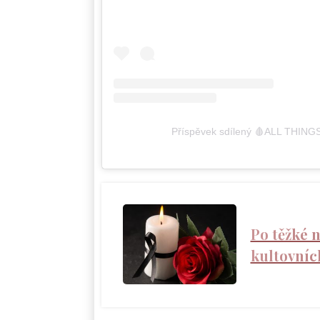
Příspěvek sdílený 🩸ALL THIN
Po těžké 
kultovních