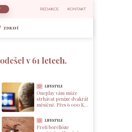
REDAKCE
KONTAKT
ZDRAVÍ
dešel v 61 letech.
LIFESTYLE
Oneplay vám může
strhávat peníze dvakrát
měsíčně. Přes 6 000 Kč
navíc a žádné varování
LIFESTYLE
Proti borelióze