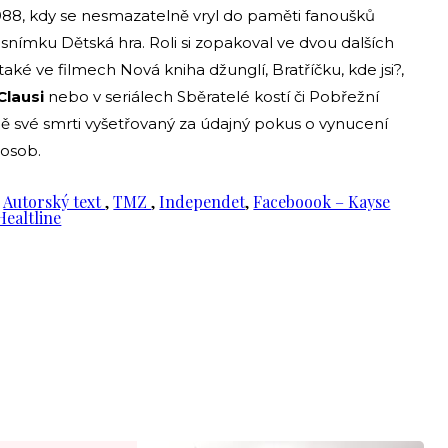
e 1988, kdy se nesmazatelně vryl do paměti fanoušků
snímku Dětská hra. Roli si zopakoval ve dvou dalších
aké ve filmech Nová kniha džunglí, Bratříčku, kde jsi?,
Clausi
nebo v seriálech Sběratelé kostí či Pobřežní
ě své smrti vyšetřovaný za údajný pokus o vynucení
 osob.
:
Autorský text
,
TMZ
,
Independet
,
Faceboook – Kayse
Healtline