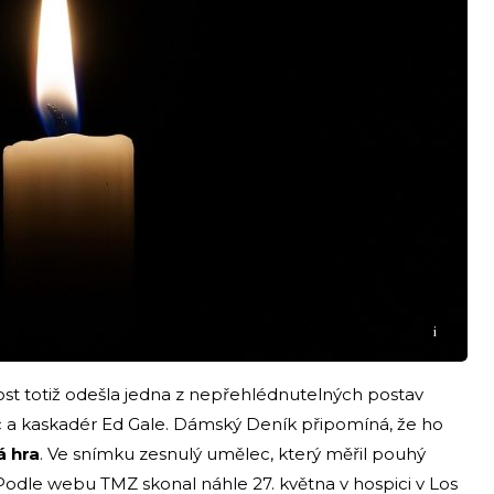
i
nost totiž odešla jedna z nepřehlédnutelných postav
c a kaskadér Ed Gale. Dámský Deník připomíná, že ho
á hra
. Ve snímku zesnulý umělec, který měřil pouhý
 Podle webu TMZ skonal náhle 27. května v hospici v Los