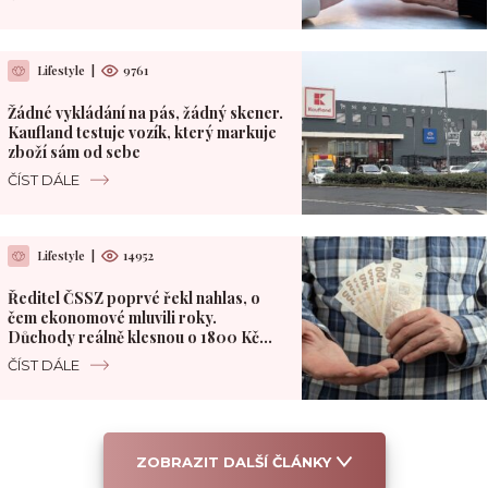
Lifestyle
|
9761
Žádné vykládání na pás, žádný skener.
Kaufland testuje vozík, který markuje
zboží sám od sebe
ČÍST DÁLE
Lifestyle
|
14952
Ředitel ČSSZ poprvé řekl nahlas, o
čem ekonomové mluvili roky.
Důchody reálně klesnou o 1800 Kč
měsíčně
ČÍST DÁLE
ZOBRAZIT DALŠÍ ČLÁNKY