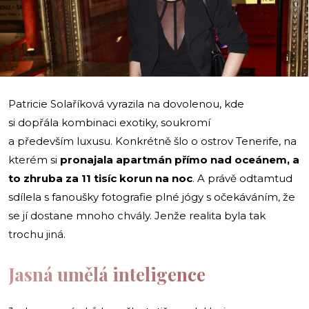
i
Patricie Solaříková vyrazila na dovolenou, kde
si dopřála kombinaci exotiky, soukromí
a především luxusu. Konkrétně šlo o ostrov Tenerife, na
kterém si
pronajala apartmán přímo nad oceánem, a
to zhruba za 11 tisíc korun na noc
. A právě odtamtud
sdílela s fanoušky fotografie plné jógy s očekáváním, že
se jí dostane mnoho chvály. Jenže realita byla tak
trochu jiná.
Jasná umělá inteligence