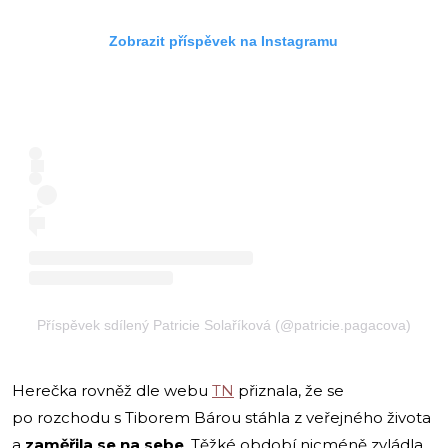
Zobrazit příspěvek na Instagramu
Příspěvek sdílený Patricie Solaříková (@patricie.pagacova)
Herečka rovněž dle webu
TN
přiznala, že se
po rozchodu s Tiborem Bárou stáhla z veřejného života
a
zaměřila se na sebe
. Těžké období nicméně zvládla