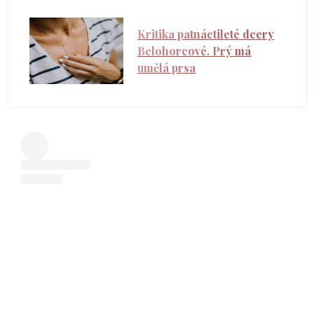
Kritika patnáctileté dcery
Belohorcové. Prý má
umělá prsa