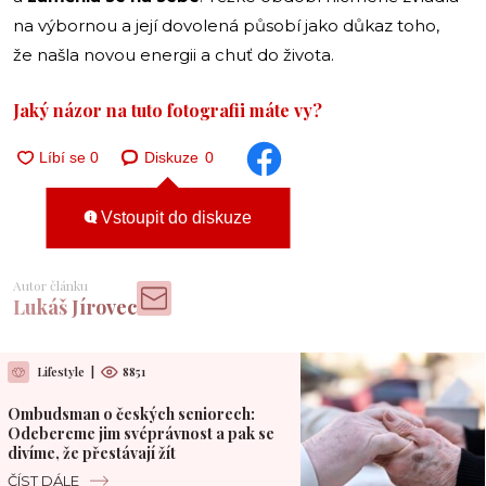
na výbornou a její dovolená působí jako důkaz toho,
že našla novou energii a chuť do života.
Jaký názor na tuto fotografii máte vy?
Diskuze
0
Vstoupit do diskuze
Autor článku
Lukáš Jírovec
Lifestyle
|
8851
Ombudsman o českých seniorech:
Odebereme jim svéprávnost a pak se
divíme, že přestávají žít
ČÍST DÁLE