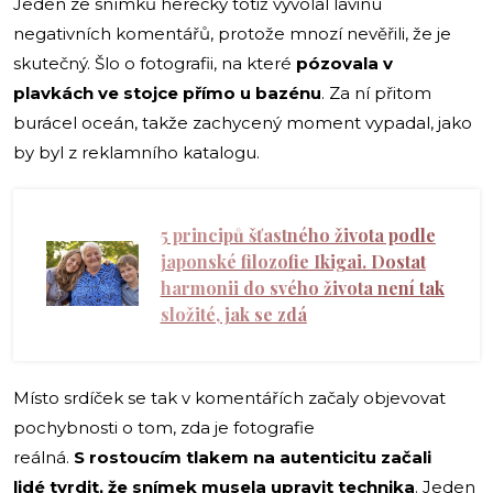
Jeden ze snímků herečky totiž vyvolal lavinu
negativních komentářů, protože mnozí nevěřili, že je
skutečný. Šlo o fotografii, na které
pózovala v
plavkách ve stojce přímo u bazénu
. Za ní přitom
burácel oceán, takže zachycený moment vypadal, jako
by byl z reklamního katalogu.
5 principů šťastného života podle
japonské filozofie Ikigai. Dostat
harmonii do svého života není tak
složité, jak se zdá
Místo srdíček se tak v komentářích začaly objevovat
pochybnosti o tom, zda je fotografie
reálná.
S rostoucím tlakem na autenticitu začali
lidé tvrdit, že snímek musela upravit technika
. Jeden