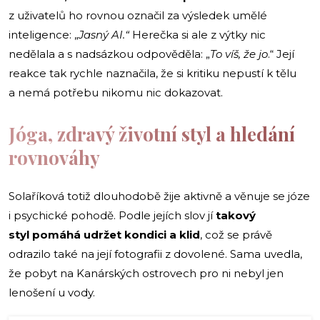
z uživatelů ho rovnou označil za výsledek umělé
inteligence: „
Jasný AI.“
Herečka si ale z výtky nic
nedělala a s nadsázkou odpověděla: „
To víš, že jo
.“ Její
reakce tak rychle naznačila, že si kritiku nepustí k tělu
a nemá potřebu nikomu nic dokazovat.
Jóga, zdravý životní styl a hledání
rovnováhy
Solaříková totiž dlouhodobě žije aktivně a věnuje se józe
i psychické pohodě. Podle jejích slov jí
takový
styl pomáhá udržet kondici a klid
, což se právě
odrazilo také na její fotografii z dovolené. Sama uvedla,
že pobyt na Kanárských ostrovech pro ni nebyl jen
lenošení u vody.