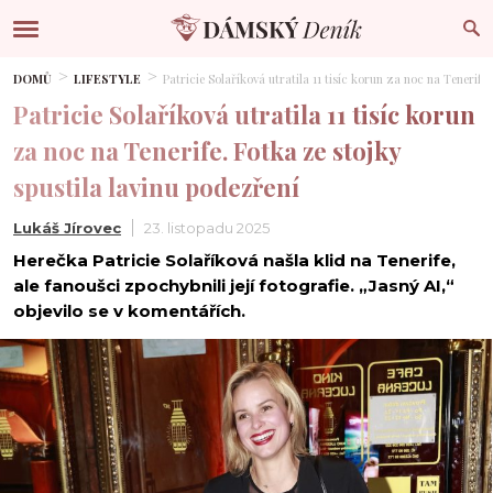
DOMŮ
LIFESTYLE
Patricie Solaříková utratila 11 tisíc korun za noc na Tenerife
Patricie Solaříková utratila 11 tisíc korun
za noc na Tenerife. Fotka ze stojky
spustila lavinu podezření
Lukáš Jírovec
23. listopadu 2025
Herečka Patricie Solaříková našla klid na Tenerife,
ale fanoušci zpochybnili její fotografie. „Jasný AI,“
objevilo se v komentářích.