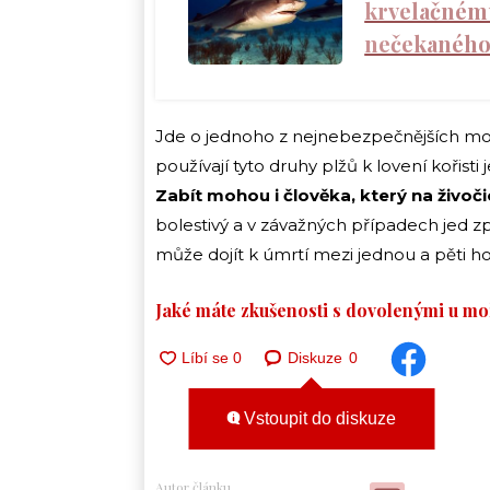
krvelačnému
nečekaného
Jde o jednoho z nejnebezpečnějších mo
používají tyto druhy plžů k lovení kořisti
Zabít mohou i člověka, který na živoč
bolestivý a v závažných případech jed z
může dojít k úmrtí mezi jednou a pěti h
Jaké máte zkušenosti s dovolenými u mo
Diskuze
0
Vstoupit do diskuze
Autor článku