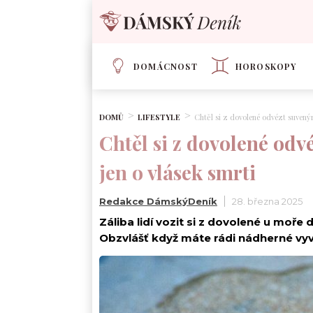
DOMÁCNOST
HOROSKOPY
DOMŮ
LIFESTYLE
Chtěl si z dovolené odvézt suvenýr,
Chtěl si z dovolené odvéz
jen o vlásek smrti
Redakce DámskýDeník
28. března 2025
Záliba lidí vozit si z dovolené u mo
Obzvlášť když máte rádi nádherné vyve