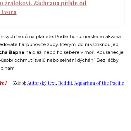
 žralokovi. Záchrana přijde od
 tvora
řských tvorů na planetě. Podle Tichomořského akvária
 jedovaté harpunovité zuby, kterými do ní vstříknou jed.
icha šlápne
na pláži nebo ho sebere v moři. Kousanec je
působí ochrnutí svalů nebo selhání dýchání. Bez léčby
odinami.
ře?
Zdroj:
Autorský text
,
Reddit
,
Aquarium of the Pacific