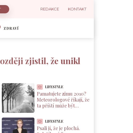
REDAKCE
KONTAKT
ZDRAVÍ
zději zjistil, že unikl
LIFESTYLE
Pamatujete zimu 2010?
Meteorologové říkají, že
ta příští může být
podobná. A důvod leží v
Pacifiku
LIFESTYLE
Psali jí, že je plochá.