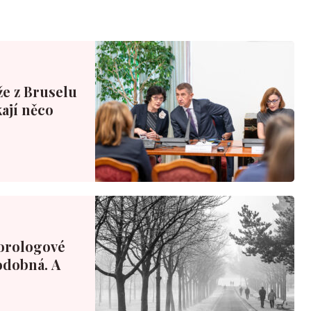
že z Bruselu
ají něco
orologové
podobná. A