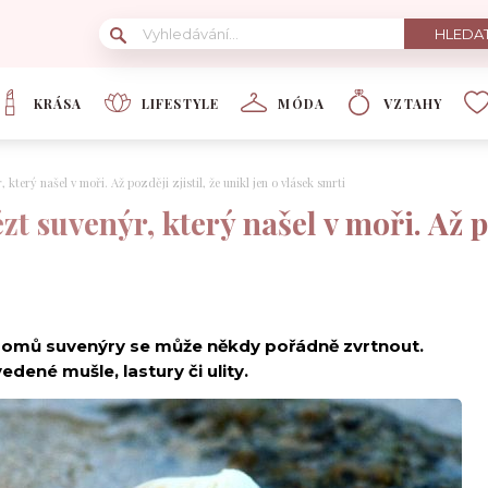
KRÁSA
LIFESTYLE
MÓDA
VZTAHY
 který našel v moři. Až později zjistil, že unikl jen o vlásek smrti
t suvenýr, který našel v moři. Až po
ře domů suvenýry se může někdy pořádně zvrtnout.
dené mušle, lastury či ulity.