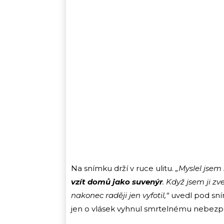
Na snímku drží v ruce ulitu.
„Myslel jsem 
vzít domů jako suvenýr
. Když jsem ji zv
nakonec raději jen vyfotil,“
uvedl pod sní
jen o vlásek vyhnul smrtelnému nebezpe