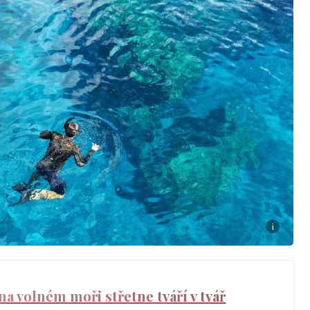
i
na volném moři střetne tváří v tvář