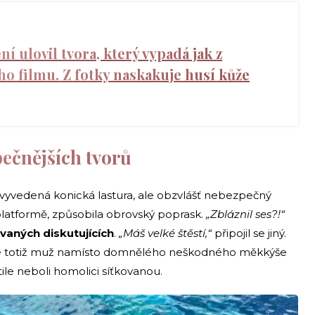
ní ulovil tvora, který vypadá jak z
o filmu. Z fotky naskakuje husí kůže
pečnějších tvorů
 vyvedená konická lastura, ale obzvlášť nebezpečný
a platformě, způsobila obrovský poprask.
„Zbláznil ses?!“
vaných diskutujících
.
„Máš velké štěstí,“
připojil se jiný.
uce totiž muž namísto domnělého neškodného měkkýše
le neboli homolici síťkovanou.