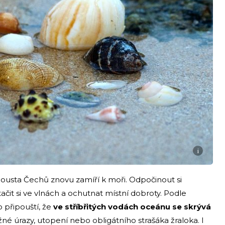
i
ousta Čechů znovu zamíří k moři. Odpočinout si
tačit si ve vlnách a ochutnat místní dobroty. Podle
 připouští, že
ve stříbřitých vodách oceánu se skrývá
žné úrazy, utopení nebo obligátního strašáka žraloka. I