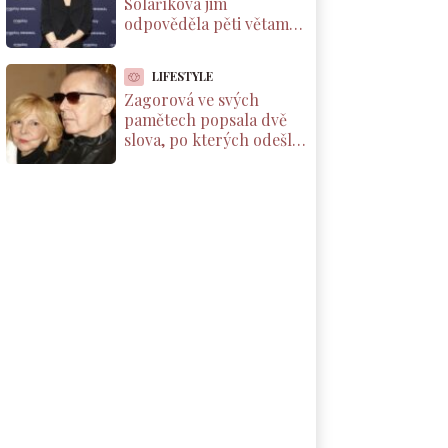
Solaříková jim
odpověděla pěti větami,
které by si měl přečíst
každý rodič dcery
LIFESTYLE
Zagorová ve svých
pamětech popsala dvě
slova, po kterých odešla
od partnera. Už se k
němu nevrátila