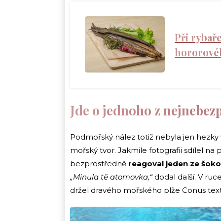
Při rybaře
hororovéh
Jde o jednoho z nejnebez
Podmořský nález totiž nebyla jen hezky
mořský tvor. Jakmile fotografii sdílel n
bezprostředně
reagoval jeden ze šoko
„Minula tě atomovka,“
dodal další. V r
držel dravého mořského plže Conus texti