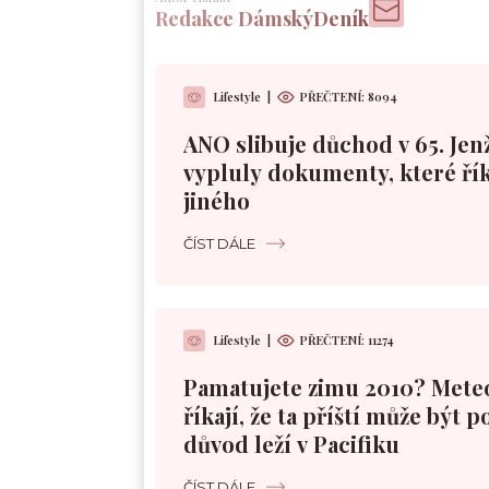
Redakce DámskýDeník
Lifestyle
|
PŘEČTENÍ:
8094
ANO slibuje důchod v 65. Jen
vypluly dokumenty, které řík
jiného
ČÍST DÁLE
Lifestyle
|
PŘEČTENÍ:
11274
Pamatujete zimu 2010? Mete
říkají, že ta příští může být 
důvod leží v Pacifiku
ČÍST DÁLE