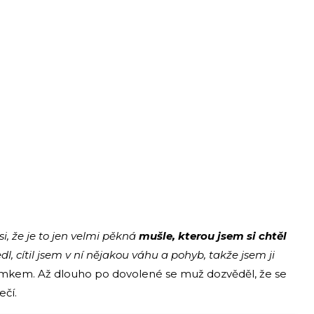
si, že je to jen velmi pěkná
mušle, kterou jsem si chtěl
edl, cítil jsem v ní nějakou váhu a pohyb, takže jsem ji
mkem. Až dlouho po dovolené se muž dozvěděl, že se
čí.