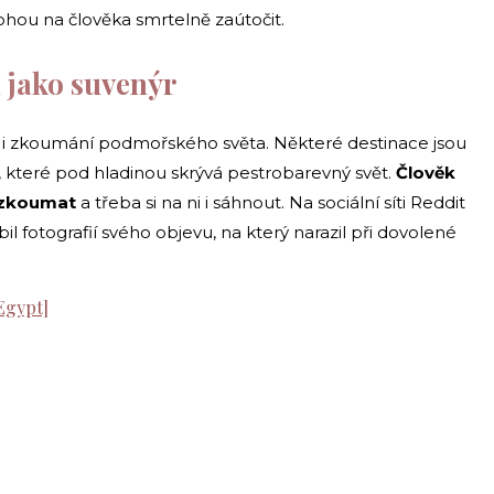
ohou na člověka smrtelně zaútočit.
u jako suvenýr
í i zkoumání podmořského světa. Některé destinace jsou
 které pod hladinou skrývá pestrobarevný svět.
Člověk
ozkoumat
a třeba si na ni i sáhnout. Na sociální síti Reddit
 fotografií svého objevu, na který narazil při dovolené
 Egypt]