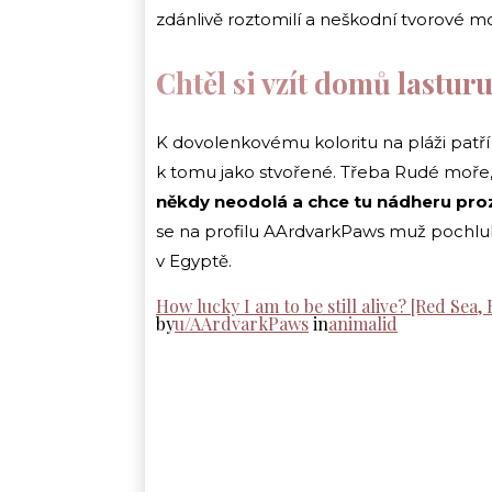
zdánlivě roztomilí a neškodní tvorové m
Chtěl si vzít domů lastur
K dovolenkovému koloritu na pláži patř
k tomu jako stvořené. Třeba Rudé moře,
někdy neodolá a chce tu nádheru pr
se na profilu AArdvarkPaws muž pochlubil
v Egyptě.
How lucky I am to be still alive? [Red Sea,
by
u/AArdvarkPaws
in
animalid