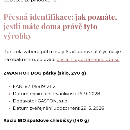
Přesná identifikace: jak poznáte,
jestli máte doma právě tyto
výrobky
Kontrola zabere půl minuty. Stačí porovnat čtyři údaje
na obalu s tím, co uvádí
oficiální upozornění Globusu
.
ZWAN HOT DOG párky (sklo, 270 g)
EAN: 8710581912112
Datum minimální trvanlivosti: 16. 9. 2028
Dodavatel: GASTON, s.r.o.
Datum zveřejnění upozornění: 29. 5. 2026
Racio BIO špaldové chlebíčky (140 g)