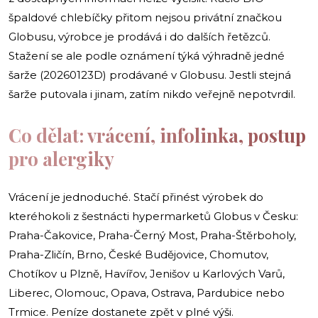
špaldové chlebíčky přitom nejsou privátní značkou
Globusu, výrobce je prodává i do dalších řetězců.
Stažení se ale podle oznámení týká výhradně jedné
šarže (20260123D) prodávané v Globusu. Jestli stejná
šarže putovala i jinam, zatím nikdo veřejně nepotvrdil.
Co dělat: vrácení, infolinka, postup
pro alergiky
Vrácení je jednoduché. Stačí přinést výrobek do
kteréhokoli z šestnácti hypermarketů Globus v Česku:
Praha-Čakovice, Praha-Černý Most, Praha-Štěrboholy,
Praha-Zličín, Brno, České Budějovice, Chomutov,
Chotíkov u Plzně, Havířov, Jenišov u Karlových Varů,
Liberec, Olomouc, Opava, Ostrava, Pardubice nebo
Trmice. Peníze dostanete zpět v plné výši.