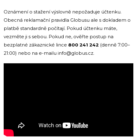
Oznámení o stažení výslovně nepožaduje účtenku.
Obecná reklamační pravidla Globusu ale s dokladem o
platbě standardně počítají. Pokud účtenku máte,
vezměte ji s sebou. Pokud ne, ověřte postup na
bezplatné zákaznické lince
800 241 242
(denně 7:00–
21:00) nebo na e-mailu
info@globus.cz
.