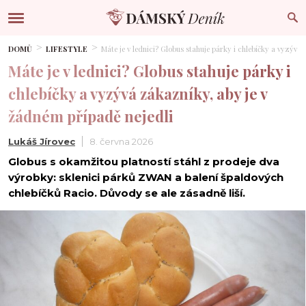
DOMŮ
LIFESTYLE
Máte je v lednici? Globus stahuje párky i chlebíčky a vyzývá
Máte je v lednici? Globus stahuje párky i
chlebíčky a vyzývá zákazníky, aby je v
žádném případě nejedli
Lukáš Jírovec
8. června 2026
Globus s okamžitou platností stáhl z prodeje dva
výrobky: sklenici párků ZWAN a balení špaldových
chlebíčků Racio. Důvody se ale zásadně liší.