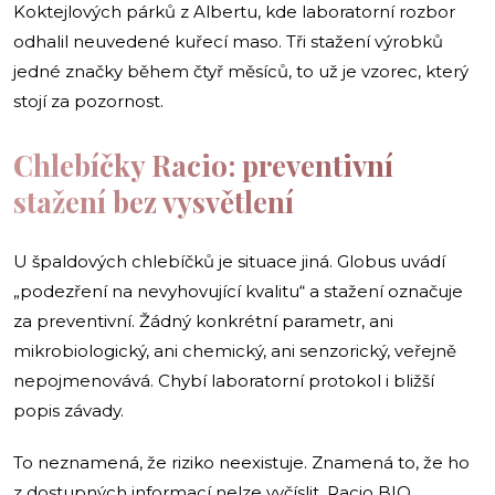
Koktejlových párků z Albertu, kde laboratorní rozbor
odhalil neuvedené kuřecí maso. Tři stažení výrobků
jedné značky během čtyř měsíců, to už je vzorec, který
stojí za pozornost.
Chlebíčky Racio: preventivní
stažení bez vysvětlení
U špaldových chlebíčků je situace jiná. Globus uvádí
„podezření na nevyhovující kvalitu“ a stažení označuje
za preventivní. Žádný konkrétní parametr, ani
mikrobiologický, ani chemický, ani senzorický, veřejně
nepojmenovává. Chybí laboratorní protokol i bližší
popis závady.
To neznamená, že riziko neexistuje. Znamená to, že ho
z dostupných informací nelze vyčíslit. Racio BIO