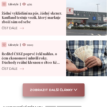
Lifestyle
|
4712
Žádné vykládání na pás, žádný skener.
Kaufland testuje vozík, který markuje
zboží sám od sebe
ČÍST DÁLE
Lifestyle
|
9903
Ředitel ČSSZ poprvé řekl nahlas, o
čem ekonomové mluvili roky.
Důchody reálně klesnou o 1800 Kč
měsíčně
ČÍST DÁLE
ZOBRAZIT DALŠÍ ČLÁNKY