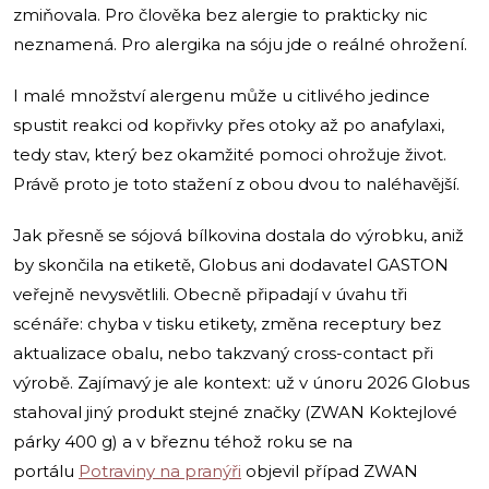
zmiňovala. Pro člověka bez alergie to prakticky nic
neznamená. Pro alergika na sóju jde o reálné ohrožení.
I malé množství alergenu může u citlivého jedince
spustit reakci od kopřivky přes otoky až po anafylaxi,
tedy stav, který bez okamžité pomoci ohrožuje život.
Právě proto je toto stažení z obou dvou to naléhavější.
Jak přesně se sójová bílkovina dostala do výrobku, aniž
by skončila na etiketě, Globus ani dodavatel GASTON
veřejně nevysvětlili. Obecně připadají v úvahu tři
scénáře: chyba v tisku etikety, změna receptury bez
aktualizace obalu, nebo takzvaný cross-contact při
výrobě. Zajímavý je ale kontext: už v únoru 2026 Globus
stahoval jiný produkt stejné značky (ZWAN Koktejlové
párky 400 g) a v březnu téhož roku se na
portálu
Potraviny na pranýři
objevil případ ZWAN