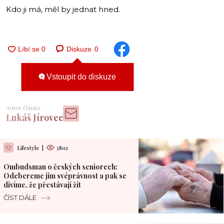
Kdo ji má, měl by jednat hned.
Diskuze
0
Vstoupit do diskuze
Autor článku
Lukáš Jírovec
Lifestyle
|
3802
Ombudsman o českých seniorech:
Odebereme jim svéprávnost a pak se
divíme, že přestávají žít
ČÍST DÁLE