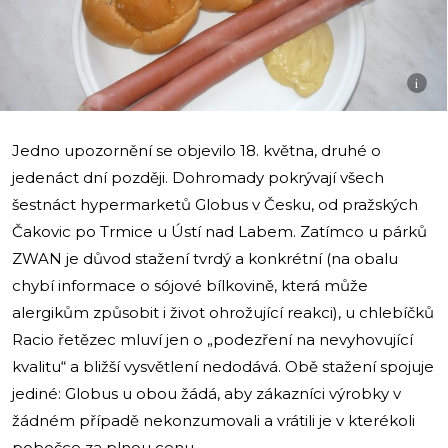
i
Jedno upozornění se objevilo 18. května, druhé o
jedenáct dní později. Dohromady pokrývají všech
šestnáct hypermarketů Globus v Česku, od pražských
Čakovic po Trmice u Ústí nad Labem. Zatímco u párků
ZWAN je důvod stažení tvrdý a konkrétní (na obalu
chybí informace o sójové bílkovině, která může
alergikům způsobit i život ohrožující reakci), u chlebíčků
Racio řetězec mluví jen o „podezření na nevyhovující
kvalitu“ a bližší vysvětlení nedodává. Obě stažení spojuje
jediné: Globus u obou žádá, aby zákazníci výrobky v
žádném případě nekonzumovali a vrátili je v kterékoli
pobočce za plnou cenu.