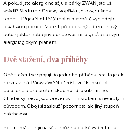
A pokud jste alergik na sóju a párky ZWAN jste už
snědli? Sledujte příznaky: kopřivku, otoky, dušnost,
slabost. Při jakékoli těžší reakci okamžitě vyhledejte
lékařskou pomoc. Máte-li předepsaný adrenalinový
autoinjektor nebo jiný pohotovostní lék, řiďte se svým
alergologickým plánem.
Dvě stažení, dva příběhy
Obě stažení se spojují do jednoho příběhu, realita je ale
rozvrstvená. Párky ZWAN představují konkrétní,
doložené a pro určitou skupinu lidí akutní riziko.
Chlebíčky Racio jsou preventivním krokem s neurčitým
důvodem. Obojí si zaslouží pozornost, ale jiný stupeň
naléhavosti.
Kdo nemá alergii na sóju, může u párků vydechnout.