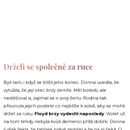
Drželi se společně za ruce
Byli tam, i když se blížil jeho konec. Donna uvedla, že
vytušila, že její otec brzy zemře. Měl bolesti, ale
nestěžoval si, zajímal se o svoji ženu. Rodina tak
přisunula jejich postele co nejblíže k sobě, aby se mohli
držet za ruku.
Floyd brzy vydechl naposledy
. Violet už
na tom tehdy nebyla kvůli demenci příliš dobře. Donna
jí však řekla, že tatínek právě zemřel a že na ni čeká. O