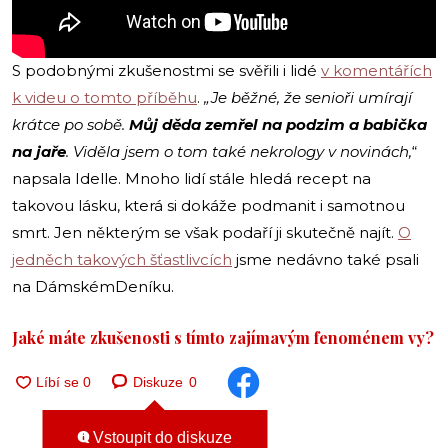
S podobnými zkušenostmi se svěřili i lidé
v komentářích
k videu o tomto příběhu
.
„Je běžné, že senioři umírají
krátce po sobě.
Můj děda zemřel na podzim a babička
na jaře
. Viděla jsem o tom také nekrology v novinách,
“
napsala Idelle. Mnoho lidí stále hledá recept na
takovou lásku, která si dokáže podmanit i samotnou
smrt. Jen některým se však podaří ji skutečně najít.
O
jedněch takových šťastlivcích
jsme nedávno také psali
na DámskémDeníku.
Jaké máte zkušenosti s tímto zajímavým fenoménem vy?
Diskuze
0
Vstoupit do diskuze