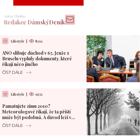
Autor článku
Redakce DámskýDeník
Lifestyle
|
8392
ANO slibuje důchod v 65. Jenže z
Bruselu vypluly dokumenty, které
říkají něco jiného
ČÍST DÁLE
Lifestyle
|
11572
Pamatujete zimu 2010?
Meteorologové říkají, že ta příští
může být podobná. A důvod leží v
Pacifiku
ČÍST DÁLE