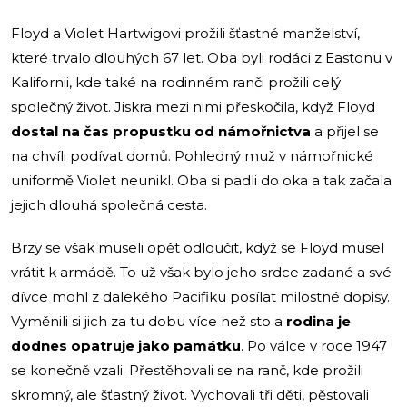
Floyd a Violet Hartwigovi prožili šťastné manželství,
které trvalo dlouhých 67 let. Oba byli rodáci z Eastonu v
Kalifornii, kde také na rodinném ranči prožili celý
společný život. Jiskra mezi nimi přeskočila, když Floyd
dostal na čas propustku od námořnictva
a přijel se
na chvíli podívat domů. Pohledný muž v námořnické
uniformě Violet neunikl. Oba si padli do oka a tak začala
jejich dlouhá společná cesta.
Brzy se však museli opět odloučit, když se Floyd musel
vrátit k armádě. To už však bylo jeho srdce zadané a své
dívce mohl z dalekého Pacifiku posílat milostné dopisy.
Vyměnili si jich za tu dobu více než sto a
rodina je
dodnes opatruje jako památku
. Po válce v roce 1947
se konečně vzali. Přestěhovali se na ranč, kde prožili
skromný, ale šťastný život. Vychovali tři děti, pěstovali