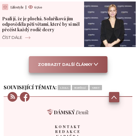
Lifestyle
|
6560
Psali jí, že je plochá. Solaříková jim
odpověděla pěti větami, které by si měl
přečíst každý rodič dcery
ČÍST DÁLE
ZOBRAZIT DALŠÍ ČLÁNKY
SOUVISEJÍCÍ TÉMATA:
LÁSKA
MANŽELÉ
SMRT
KONTAKT
REDAKCE