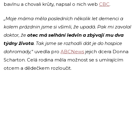
bavlnu a chovali krůty, napsal o nich web
CBC
.
„Moje máma měla posledních několik let demenci a
kolem prázdnin jsme si všimli, že upadá. Pak mi zavolal
doktor, že
otec má selhání ledvin a zbývají mu dva
týdny života
. Tak jsme se rozhodli dát je do hospice
dohromady,“
uvedla pro
ABCNews
jejich dcera Donna
Scharton. Celá rodina měla možnost se s umírajícím
otcem a dědečkem rozloučit.