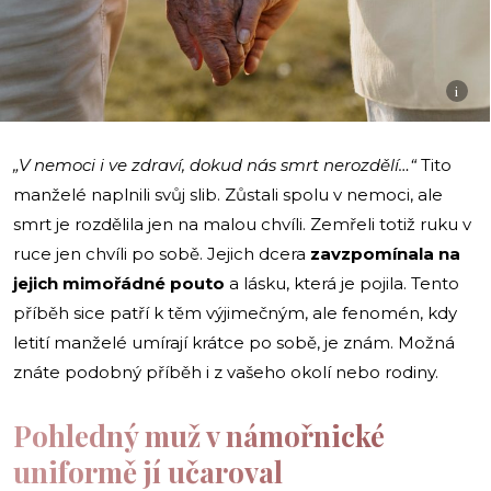
i
„V nemoci i ve zdraví, dokud nás smrt nerozdělí…“
Tito
manželé naplnili svůj slib. Zůstali spolu v nemoci, ale
smrt je rozdělila jen na malou chvíli. Zemřeli totiž ruku v
ruce jen chvíli po sobě. Jejich dcera
zavzpomínala na
jejich mimořádné pouto
a lásku, která je pojila. Tento
příběh sice patří k těm výjimečným, ale fenomén, kdy
letití manželé umírají krátce po sobě, je znám. Možná
znáte podobný příběh i z vašeho okolí nebo rodiny.
Pohledný muž v námořnické
uniformě jí učaroval