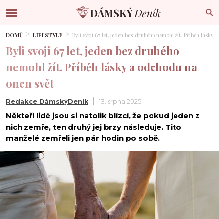
DOMŮ
LIFESTYLE
Byli svoji 67 let, jeden bez druhého nemohl žít. Příběh lásky
Byli svoji 67 let, jeden bez druhého
nemohl žít. Příběh lásky a odchodu na
onen svět
Redakce DámskýDeník
13. srpna 2025
Někteří lidé jsou si natolik blízcí, že pokud jeden z
nich zemře, ten druhý jej brzy následuje. Tito
manželé zemřeli jen pár hodin po sobě.