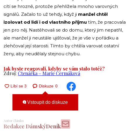
cítí se hrozně, protože přehlížela mnoho varovných
signálů. Začalo to už tehdy, když ji
manžel chtěl
izolovat od lidí i od vlastního příjmu
tím, že pracovala
jen pro něj. Nastěhovali se do domu, který jim nepatřil,
ale manžel ji neustále ujišťoval, že je vše v pořádku a
zlehčoval její starosti. Tímto by chtěla varovat ostatní
ženy, aby neudělaly stejnou chybu.
Jak byste reagovali, kdyby se vám stalo totéž?
Zdroj:
Čtenářka – Marie Čermáková
Diskuze
0
Vstoupit do diskuze
Autor článku
Redakce DámskýDeník