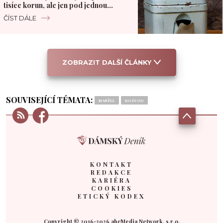
tisíce korun, ale jen pod jednou
podmínkou
ČÍST DÁLE
ZOBRAZIT DALŠÍ ČLÁNKY
SOUVISEJÍCÍ TÉMATA:
MANŽEL
ROZVOD
KONTAKT
REDAKCE
KARIÉRA
COOKIES
ETICKÝ KODEX
Copyright © 2016-2026 abcMedia Network, s.r.o.