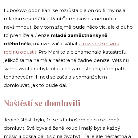
Lubošovo podnikání se rozrůstalo a on do firmy najal
mladou sekretářku. Paní Čermáková si nemohla
nevšimnout, že v tom zřejmě bude něco víc, ale dlouho
to přehlížela. Jenže
mladá zaměstnankyně
otěhotněla
, manžel začal váhat
a rozhodl se svou
rodinu opustit
. Pro Marii to ale znamenalo katastrofu,
jelikož sama neměla našetřené žádné peníze. Většinu
svého života nebyla oficiálně zaměstnaná, dům patřil
tchánovcům. Hned se začala s exmanželem
domlouvat, jak to bude dál.
Naštěstí se domluvili
Jediné štěstí bylo, že se s Lubošem dalo rozumně
domluvit. Své bývalé ženě koupil malý byt a každý
měsíc jí posílá pár tisíc na živobytí. Ta je ale nešťastná a