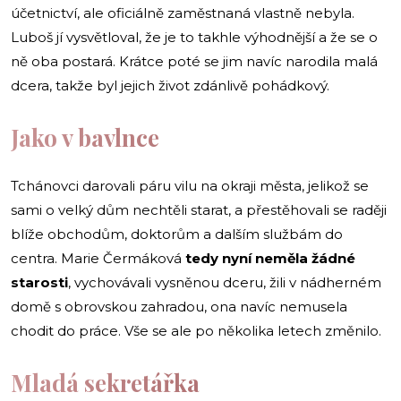
účetnictví, ale oficiálně zaměstnaná vlastně nebyla.
Luboš jí vysvětloval, že je to takhle výhodnější a že se o
ně oba postará. Krátce poté se jim navíc narodila malá
dcera, takže byl jejich život zdánlivě pohádkový.
Jako v bavlnce
Tchánovci darovali páru vilu na okraji města, jelikož se
sami o velký dům nechtěli starat, a přestěhovali se raději
blíže obchodům, doktorům a dalším službám do
centra. Marie Čermáková
tedy nyní neměla žádné
starosti
, vychovávali vysněnou dceru, žili v nádherném
domě s obrovskou zahradou, ona navíc nemusela
chodit do práce. Vše se ale po několika letech změnilo.
Mladá sekretářka