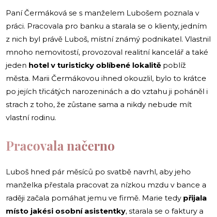
Paní Čermáková se s manželem Lubošem poznala v
práci. Pracovala pro banku a starala se o klienty, jedním
z nich byl právě Luboš, místní známý podnikatel. Vlastnil
mnoho nemovitostí, provozoval realitní kancelář a také
jeden
hotel v turisticky oblíbené lokalitě
poblíž
města. Marii Čermákovou ihned okouzlil, bylo to krátce
po jejích třicátých narozeninách a do vztahu ji poháněl i
strach z toho, že zůstane sama a nikdy nebude mít
vlastní rodinu.
Pracovala načerno
Luboš hned pár měsíců po svatbě navrhl, aby jeho
manželka přestala pracovat za nízkou mzdu v bance a
raději začala pomáhat jemu ve firmě. Marie tedy
přijala
místo jakési osobní asistentky
, starala se o faktury a