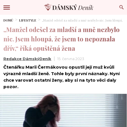
DOMŮ
LIFESTYLE
„Manžel odešel za mladší a mně nezbylo nic. Jsem hloupá, že
„Manžel odešel za mladší a mně nezbylo
nic. Jsem hloupá, že jsem to nepoznala
dřív,“ říká opuštěná žena
Redakce DámskýDeník
15. června 2023
Čtenářku Marii Čermákovou opustil její muž kvůli
výrazně mladší ženě. Tohle byly první náznaky. Nyní
chce varovat ostatní ženy, aby si na tyto věci daly
pozor.