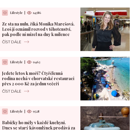
Lifestyle
|
14386
Ze sta na nulu, říká Monika Marešová.
Leoš jí oznámil rozvod v těhotenství,
pak podle ní mizel na dny k milence
ČÍST DÁLE
Lifestyle
|
9463
Jedete letos k moři? Čtyřčlenná
rodina nechá v chorvatské restauraci
přes 2 000 Kč za jednu večeři
ČÍST DÁLE
Lifestyle
|
9528
Babičky ho měly v každé kuchyni.
Dnes se starý kávomlýnek prodává za