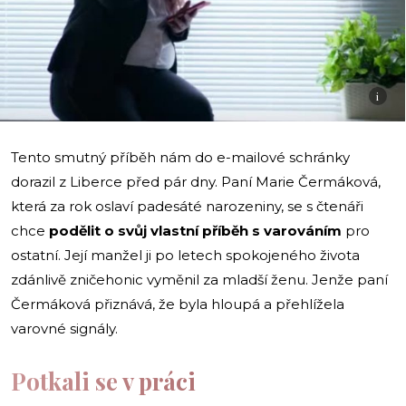
i
Tento smutný příběh nám do e-mailové schránky
dorazil z Liberce před pár dny. Paní Marie Čermáková,
která za rok oslaví padesáté narozeniny, se s čtenáři
chce
podělit o svůj vlastní příběh s varováním
pro
ostatní. Její manžel ji po letech spokojeného života
zdánlivě zničehonic vyměnil za mladší ženu. Jenže paní
Čermáková přiznává, že byla hloupá a přehlížela
varovné signály.
Potkali se v práci