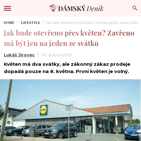
DOMŮ
LIFESTYLE
Jak bude otevřeno přes květen? Zavřeno má být jen na jeden 
Jak bude otevřeno přes květen? Zavřeno
má být jen na jeden ze svátků
Lukáš Jírovec
30. dubna 2026
Květen má dva svátky, ale zákonný zákaz prodeje
dopadá pouze na 8. května. První květen je volný.