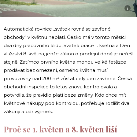
i
Automatická rovnice „svátek rovná se zavřené
obchody“ v květnu neplatí. Česko má v tomto měsíci
dva dny pracovního klidu, Svátek práce 1. května a Den
vítězství 8. května, jenže zákon o prodejní době je neřeší
stejně. Zatímco prvního května mohou velké řetězce
prodávat bez omezení, osmého května musí
provozovny nad 200 m² zůstat celý den zavřené. Česká
obchodní inspekce to letos znovu kontrolovala a
potvrdila, že pravidlo platí beze změny. Kdo chce mít
květnové nákupy pod kontrolou, potřebuje rozlišit dva
zákony a pár výjimek.
Proč se 1. květen a 8. květen liší