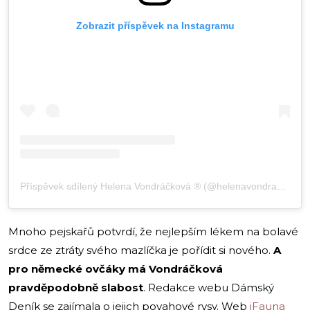
Zobrazit příspěvek na Instagramu
Příspěvek sdílený Helena Vondráčková ® (@helenavondrackovacz)
Mnoho pejskařů potvrdí, že nejlepším lékem na bolavé
srdce ze ztráty svého mazlíčka je pořídit si nového.
A
pro německé ovčáky má Vondráčková
pravděpodobně slabost
. Redakce webu Dámský
Deník se zajímala o jejich povahové rysy. Web
iFauna