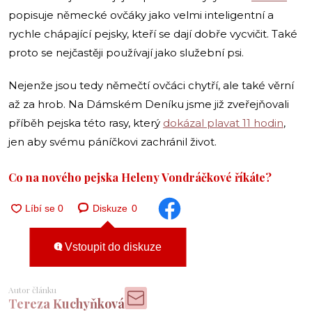
popisuje německé ovčáky jako velmi inteligentní a
rychle chápající pejsky, kteří se dají dobře vycvičit. Také
proto se nejčastěji používají jako služební psi.
Nejenže jsou tedy němečtí ovčáci chytří, ale také věrní
až za hrob. Na Dámském Deníku jsme již zveřejňovali
příběh pejska této rasy, který
dokázal plavat 11 hodin
,
jen aby svému páníčkovi zachránil život.
Co na nového pejska Heleny Vondráčkové říkáte?
Diskuze
0
Vstoupit do diskuze
Autor článku
Tereza Kuchyňková