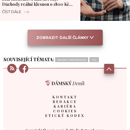
Důchody reálně klesnou o 1800 Kč
měsíčně
ČÍST DÁLE
ZOBRAZIT DALŠÍ ČLÁNKY
SOUVISEJÍCÍ TÉMATA:
HELENA VONDRÁČKOVÁ
PES
KONTAKT
REDAKCE
KARIÉRA
COOKIES
ETICKÝ KODEX