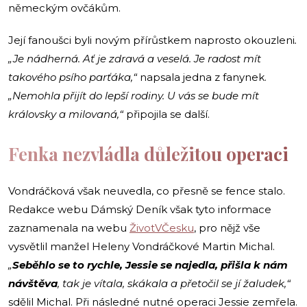
německým ovčákům.
Její fanoušci byli novým přírůstkem naprosto okouzleni
.
„Je nádherná. Ať je zdravá a veselá. Je radost mít
takového psího parťáka,“
napsala jedna z fanynek.
„Nemohla přijít do lepší rodiny. U vás se bude mít
královsky a milovaná,“
připojila se další.
Fenka nezvládla důležitou operaci
Vondráčková však neuvedla, co přesně se fence stalo.
Redakce webu Dámský Deník však tyto informace
zaznamenala na webu
ŽivotVČesku
, pro nějž vše
vysvětlil manžel Heleny Vondráčkové Martin Michal.
„
Seběhlo se to rychle, Jessie se najedla, přišla k nám
návštěva
, tak je vítala, skákala a přetočil se jí žaludek,“
sdělil Michal. Při následné nutné operaci Jessie zemřela.