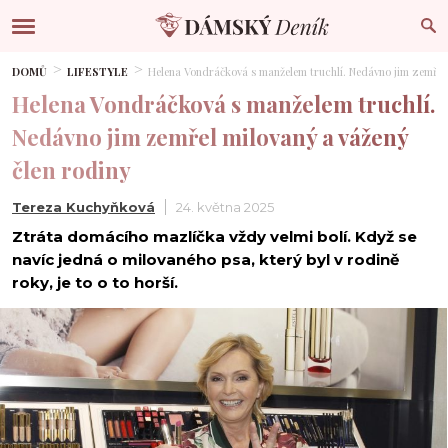
DOMŮ
LIFESTYLE
Helena Vondráčková s manželem truchlí. Nedávno jim zemřel 
Helena Vondráčková s manželem truchlí.
Nedávno jim zemřel milovaný a vážený
člen rodiny
Tereza Kuchyňková
24. května 2025
Ztráta domácího mazlíčka vždy velmi bolí. Když se
navíc jedná o milovaného psa, který byl v rodině
roky, je to o to horší.