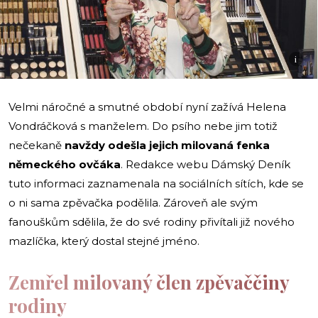
i
Velmi náročné a smutné období nyní zažívá Helena
Vondráčková s manželem. Do psího nebe jim totiž
nečekaně
navždy odešla jejich milovaná fenka
německého ovčáka
. Redakce webu Dámský Deník
tuto informaci zaznamenala na sociálních sítích, kde se
o ni sama zpěvačka podělila. Zároveň ale svým
fanouškům sdělila, že do své rodiny přivítali již nového
mazlíčka, který dostal stejné jméno.
Zemřel milovaný člen zpěvaččiny
rodiny