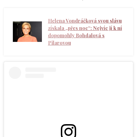
Helena Vondráčková svou slávu
získala „přes noc“: Nejvíc jí k ní
dopomohly Bohdalová s
Pilarovou