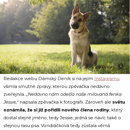
i
Redakce webu Dámský Deník si na jejím
Instagramu
všimla smutné zprávy, kterou zpěvačka nedávno
zveřejnila.
„Nedávno nám odešla naše milovaná fenka
Jessie,“
napsala zpěvačka k fotografii. Zároveň ale
světu
oznámila, že si již pořídili nového člena rodiny
, který
dostal stejné jméno, tedy Jessie, jedná se navíc také o
stejnou rasu psa. Vondráčková tedy zůstala věrná