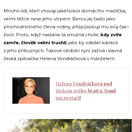
Mnoho lidí, kteří chovají jakéhokoli domácího mazlíčka,
velmi těžce nese jeho utrpení. Berou jej často jako
plnohodnotného člena rodiny, přizpůsobují mu svůj čas i
život. Proto, když nastane ta smutná chvíle,
kdy zvíře
zemře, člověk velmi truchlí
, jako by odešel kdokoli
z jeho příbuzných. Takové období nyní zažívá i slavná
česká zpěvačka Helena Vondráčková s manželem.
Helena Vondráčková pod
útokem svého bratra. Soud
mu nestačil