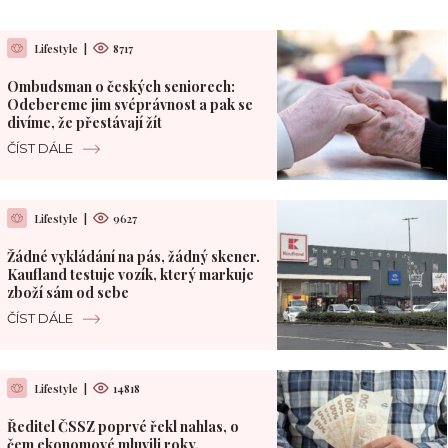
Lifestyle
|
8717
Ombudsman o českých seniorech:
Odebereme jim svéprávnost a pak se
divíme, že přestávají žít
ČÍST DÁLE
Lifestyle
|
9627
Žádné vykládání na pás, žádný skener.
Kaufland testuje vozík, který markuje
zboží sám od sebe
ČÍST DÁLE
Lifestyle
|
14818
Ředitel ČSSZ poprvé řekl nahlas, o
čem ekonomové mluvili roky.