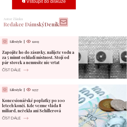
Vstoupit do diskuze
Autor článku
Redakce DámskýDeník
Lifestyle
|
12013
Zapojíte ho do zásuvky, nalijete vodu a
za 5 minut ochladí místnost. Stojí od
pár stovek a nemusíte nic vrtat
ČÍST DÁLE
Lifestyle
|
9357
Koncesionářské poplatky po 100
letech končí. Kde vezme vláda 8
miliard, neřekla ani Schillerová
ČÍST DÁLE