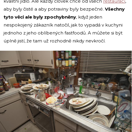
kvalitní jídlo. Ale každý člověk chce od všech
restaurací
,
aby byly čisté a aby potraviny byly bezpečné.
Všechny
tyto věci ale byly zpochybněny
, když jeden
nespokojený zákazník natočil, jak to vypadá v kuchyni
jednoho z jeho oblíbených fastfoodů. A můžete si být
úplně jistí, že tam už rozhodně nikdy nevkročí.
i