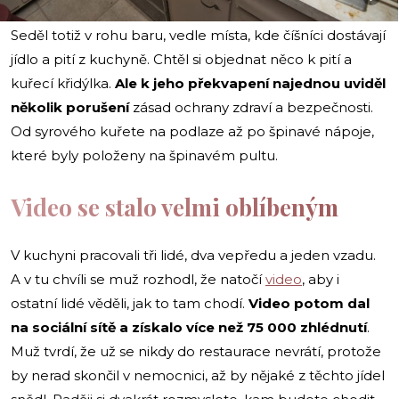
Seděl totiž v rohu baru, vedle místa, kde číšníci dostávají
jídlo a pití z kuchyně. Chtěl si objednat něco k pití a
kuřecí křidýlka.
Ale k jeho překvapení najednou uviděl
několik porušení
zásad ochrany zdraví a bezpečnosti.
Od syrového kuřete na podlaze až po špinavé nápoje,
které byly položeny na špinavém pultu.
Video se stalo velmi oblíbeným
V kuchyni pracovali tři lidé, dva vepředu a jeden vzadu.
A v tu chvíli se muž rozhodl, že natočí
video
, aby i
ostatní lidé věděli, jak to tam chodí.
Video potom dal
na sociální sítě a získalo více než 75 000 zhlédnutí
.
Muž tvrdí, že už se nikdy do restaurace nevrátí, protože
by nerad skončil v nemocnici, až by nějaké z těchto jídel