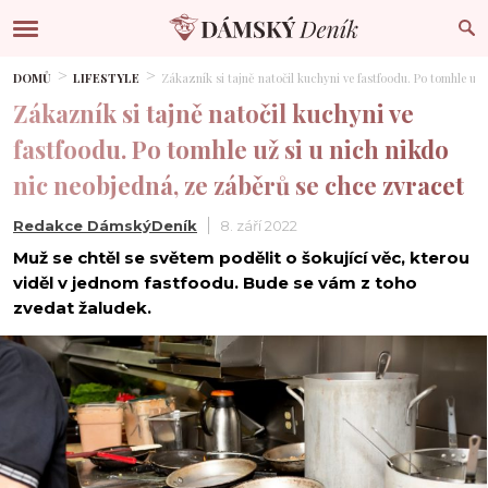
DOMŮ
LIFESTYLE
Zákazník si tajně natočil kuchyni ve fastfoodu. Po tomhle už
Zákazník si tajně natočil kuchyni ve
fastfoodu. Po tomhle už si u nich nikdo
nic neobjedná, ze záběrů se chce zvracet
Redakce DámskýDeník
8. září 2022
Muž se chtěl se světem podělit o šokující věc, kterou
viděl v jednom fastfoodu. Bude se vám z toho
zvedat žaludek.