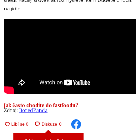
snědl. Raději si dvakrát rozmyslete, kam budete chodit
na jídlo.
Jak často chodíte do fastfoodu?
Zdroj:
BoredPanda
Diskuze
0