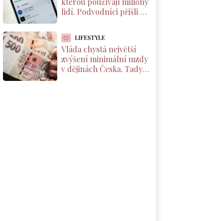
kterou používají miliony
lidí. Podvodníci přišli na
to, jak přes ni číst cizí
chaty
LIFESTYLE
Vláda chystá největší
zvýšení minimální mzdy
v dějinách Česka. Tady je
částka, která vám
přistane na účet