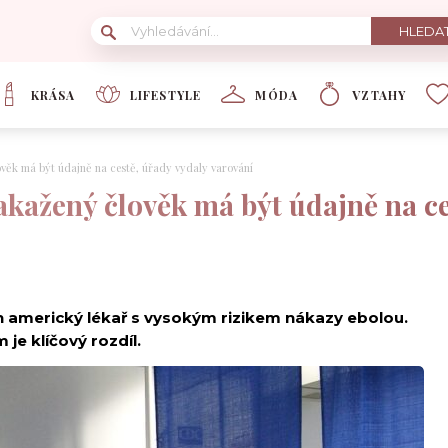
KRÁSA
LIFESTYLE
MÓDA
VZTAHY
ověk má být údajně na cestě, úřady vydaly varování
akažený člověk má být údajně na ce
 americký lékař s vysokým rizikem nákazy ebolou.
je klíčový rozdíl.