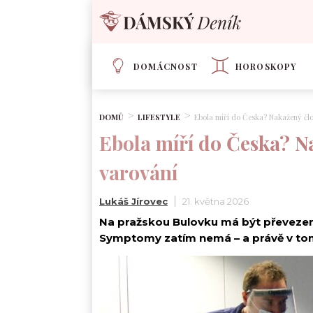
DOMÁCNOST
HOROSKOPY
DOMŮ
LIFESTYLE
Ebola míří do Česka? Nakažený čl
Ebola míří do Česka? N
varování
Lukáš Jírovec
21. května 2026
Na pražskou Bulovku má být převezen
Symptomy zatím nemá – a právě v tom 