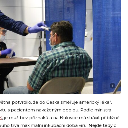
i
května potvrdilo, že do Česka směřuje americký lékař,
aktu s pacientem nakaženým ebolou. Podle ministra
K
, je muž bez příznaků a na Bulovce má strávit přibližně
dlouho trvá maximální inkubační doba viru. Nejde tedy o