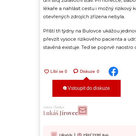
dní svůj zdravotní stav. Při horečce, sla
lékaře a nahlásit cestu i možný rizikový 
otevřených zdrojích zřízena nebyla.
Příští tři týdny na Bulovce ukážou jedino
převzít vysoce rizikového pacienta a udr
stavěná existuje. Teď se poprvé naostro 
Diskuze
0
Vstoupit do diskuze
Autor článku
Lukáš Jírovec
Lifestyle
|
PŘEČTENÍ:
8116