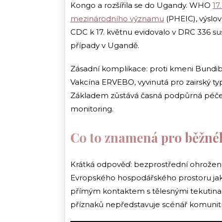
Kongo a rozšířila se do Ugandy. WHO
17
mezinárodního významu
(PHEIC), výslo
CDC k 17. květnu evidovalo v DRC 336 s
případy v Ugandě.
Zásadní komplikace: proti kmeni Bundibu
Vakcína ERVEBO, vyvinutá pro zairský ty
Základem zůstává časná podpůrná péče, r
monitoring.
Co to znamená pro běžné
Krátká odpověď: bezprostřední ohrožení
Evropského hospodářského prostoru jako
přímým kontaktem s tělesnými tekutina
příznaků nepředstavuje scénář komunitn