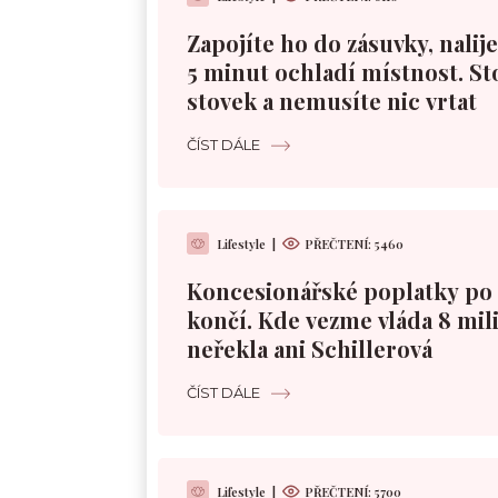
Zapojíte ho do zásuvky, nalije
5 minut ochladí místnost. St
stovek a nemusíte nic vrtat
ČÍST DÁLE
Lifestyle
|
PŘEČTENÍ:
5460
Koncesionářské poplatky po 
končí. Kde vezme vláda 8 mil
neřekla ani Schillerová
ČÍST DÁLE
Lifestyle
|
PŘEČTENÍ:
5700