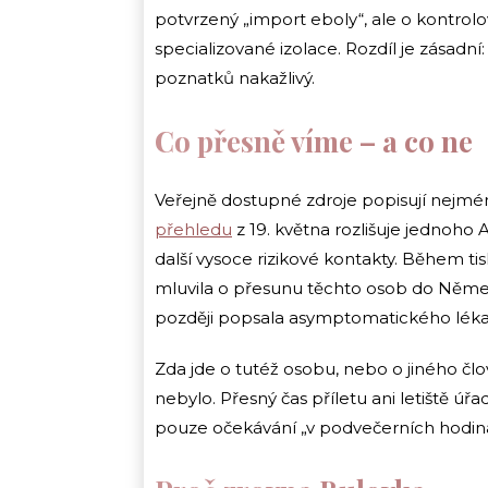
potvrzený „import eboly“, ale o kontrol
specializované izolace. Rozdíl je zásad
poznatků nakažlivý.
Co přesně víme – a co ne
Veřejně dostupné zdroje popisují nejmé
přehledu
z 19. května rozlišuje jednoh
další vysoce rizikové kontakty. Během t
mluvila o přesunu těchto osob do Němec
později popsala asymptomatického léka
Zda jde o tutéž osobu, nebo o jiného čl
nebylo. Přesný čas příletu ani letiště úř
pouze očekávání „v podvečerních hodiná