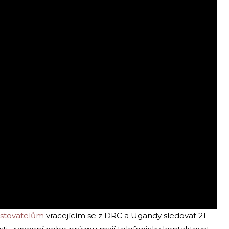
estovatelům
vracejícím se z DRC a Ugandy sledovat 21