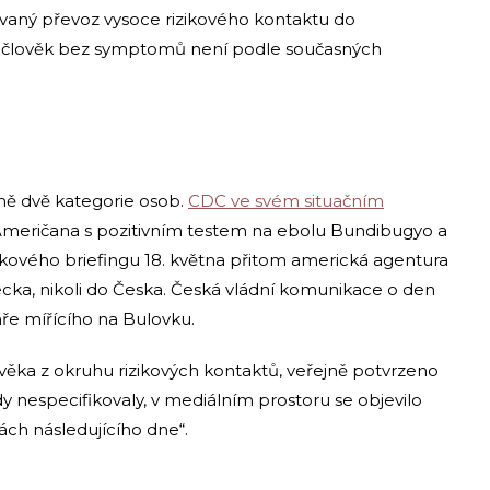
ovaný převoz vysoce rizikového kontaktu do
ní: člověk bez symptomů není podle současných
ně dvě kategorie osob.
CDC ve svém situačním
o Američana s pozitivním testem na ebolu Bundibugyo a
iskového briefingu 18. května přitom americká agentura
ka, nikoli do Česka. Česká vládní komunikace o den
ře mířícího na Bulovku.
ověka z okruhu rizikových kontaktů, veřejně potvrzeno
ady nespecifikovaly, v mediálním prostoru se objevilo
ch následujícího dne“.