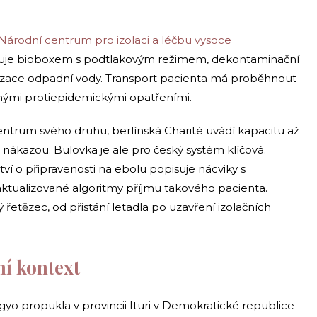
Národní centrum pro izolaci a léčbu vysoce
onuje bioboxem s podtlakovým režimem, dekontaminační
lizace odpadní vody. Transport pacienta má proběhnout
anými protiepidemickými opatřeními.
ntrum svého druhu, berlínská Charité uvádí kapacitu až
ákazou. Bulovka je ale pro český systém klíčová.
tví o připravenosti na ebolu popisuje nácviky s
tualizované algoritmy příjmu takového pacienta.
 řetězec, od přistání letadla po uzavření izolačních
ní kontext
o propukla v provincii Ituri v Demokratické republice