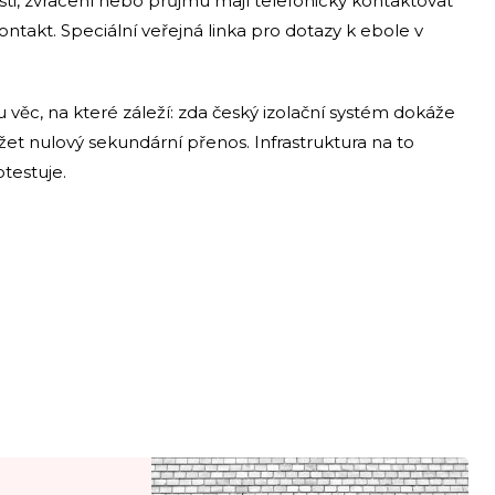
bosti, zvracení nebo průjmu mají telefonicky kontaktovat
kontakt. Speciální veřejná linka pro dotazy k ebole v
u věc, na které záleží: zda český izolační systém dokáže
žet nulový sekundární přenos. Infrastruktura na to
otestuje.