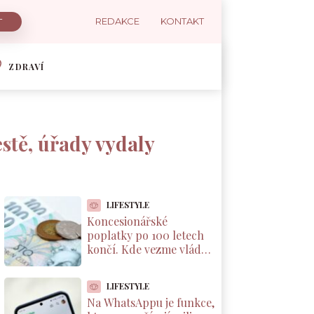
REDAKCE
KONTAKT
ZDRAVÍ
stě, úřady vydaly
LIFESTYLE
Koncesionářské
poplatky po 100 letech
končí. Kde vezme vláda
8 miliard, neřekla ani
Schillerová
LIFESTYLE
Na WhatsAppu je funkce,