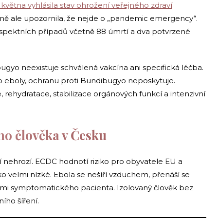
. května vyhlásila stav ohrožení veřejného zdraví
vně ale upozornila, že nejde o „pandemic emergency“.
uspektních případů včetně 88 úmrtí a dva potvrzené
gyo neexistuje schválená vakcína ani specifická léčba.
p eboly, ochranu proti Bundibugyo neposkytuje.
ehydratace, stabilizace orgánových funkcí a intenzivní
ho člověka v Česku
 nehrozí. ECDC hodnotí riziko pro obyvatele EU a
 velmi nízké. Ebola se nešíří vzduchem, přenáší se
mi symptomatického pacienta. Izolovaný člověk bez
ího šíření.