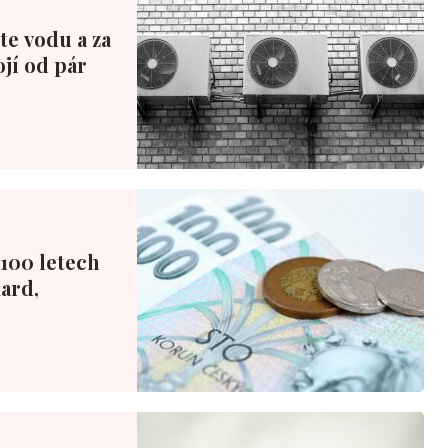
te vodu a za
ojí od pár
100 letech
iard,