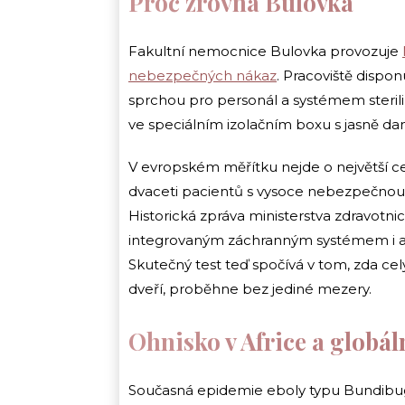
Proč zrovna Bulovka
Fakultní nemocnice Bulovka provozuje
nebezpečných nákaz
. Pracoviště disp
sprchou pro personál a systémem steri
ve speciálním izolačním boxu s jasně d
V evropském měřítku nejde o největší ce
dvaceti pacientů s vysoce nebezpečnou n
Historická zpráva ministerstva zdravotnic
integrovaným záchranným systémem i ak
Skutečný test teď spočívá v tom, zda celý
dveří, proběhne bez jediné mezery.
Ohnisko v Africe a globál
Současná epidemie eboly typu Bundibugy