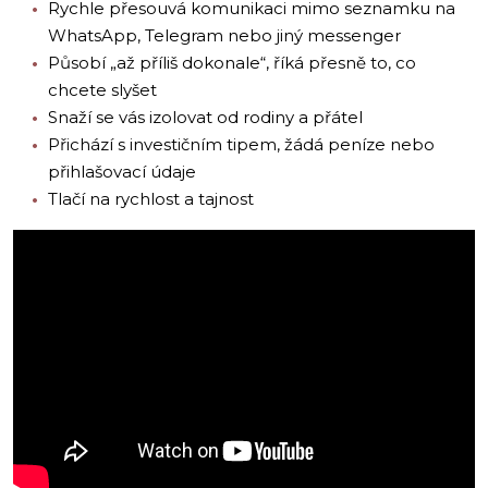
Rychle přesouvá komunikaci mimo seznamku na
WhatsApp, Telegram nebo jiný messenger
Působí „až příliš dokonale“, říká přesně to, co
chcete slyšet
Snaží se vás izolovat od rodiny a přátel
Přichází s investičním tipem, žádá peníze nebo
přihlašovací údaje
Tlačí na rychlost a tajnost