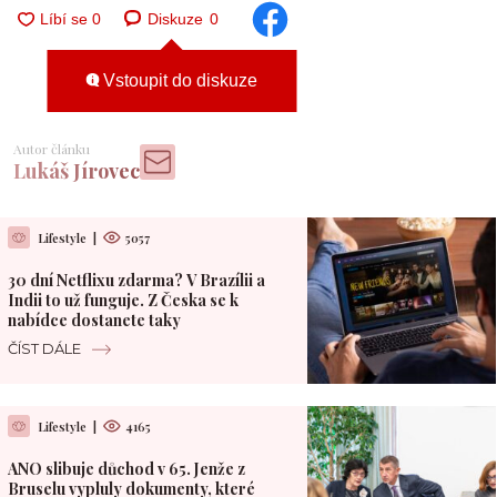
Diskuze
0
Vstoupit do diskuze
Autor článku
Lukáš Jírovec
Lifestyle
|
5057
30 dní Netflixu zdarma? V Brazílii a
Indii to už funguje. Z Česka se k
nabídce dostanete taky
ČÍST DÁLE
Lifestyle
|
4165
ANO slibuje důchod v 65. Jenže z
Bruselu vypluly dokumenty, které