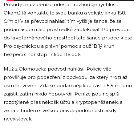
Pokud jste už peníze odeslali, rozhoduje rychlost.
Okamžitě kontaktujte svou banku a volejte linku 158.
Čím dřív se převod nahlásí, tím vyšší je šance, že se
podaří aspoň část prostředků zablokovat. Po převodu
do kryptoměnového prostředí tato šance prudce klesá.
Pro psychickou a právní pomoc slouží Bílý kruh
bezpečí s nonstop linkou 116 006.
Muž z Olomoucka podvod nahlásil. Policie věc
prověřuje pro podezření z podvodu, za který hrozí až
osm let vězení. Zda se podaří nějakou část z 5,5 milionu
zajistit, zatím nikdo nepotvrdil. Peníze jsou nejspíš
rozptýlené přes několik účtů a kryptopeněženek, a
žena z Tinderu s velkou pravděpodobností nikdy
neexistovala.