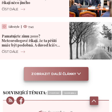
říkají něco jiného
ČÍST DÁLE
Lifestyle
|
7345
Pamatujete zimu 2010?
Meteorologové říkají, že ta příští
může být podobná. A důvod leží v
Pacifiku
ČÍST DÁLE
ZOBRAZIT DALŠÍ ČLÁNKY
SOUVISEJÍCÍ TÉMATA:
PODVOD
SEZNAMKA