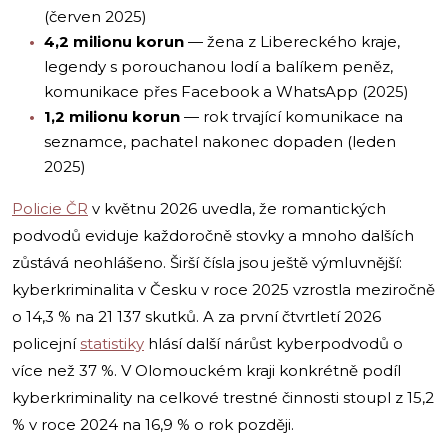
(červen 2025)
4,2 milionu korun
— žena z Libereckého kraje,
legendy s porouchanou lodí a balíkem peněz,
komunikace přes Facebook a WhatsApp (2025)
1,2 milionu korun
— rok trvající komunikace na
seznamce, pachatel nakonec dopaden (leden
2025)
Policie ČR
v květnu 2026 uvedla, že romantických
podvodů eviduje každoročně stovky a mnoho dalších
zůstává neohlášeno. Širší čísla jsou ještě výmluvnější:
kyberkriminalita v Česku v roce 2025 vzrostla meziročně
o 14,3 % na 21 137 skutků. A za první čtvrtletí 2026
policejní
statistiky
hlásí další nárůst kyberpodvodů o
více než 37 %. V Olomouckém kraji konkrétně podíl
kyberkriminality na celkové trestné činnosti stoupl z 15,2
% v roce 2024 na 16,9 % o rok později.