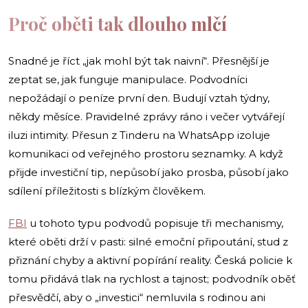
Proč oběti tak dlouho mlčí
Snadné je říct „jak mohl být tak naivní“. Přesnější je
zeptat se, jak funguje manipulace. Podvodníci
nepožádají o peníze první den. Budují vztah týdny,
někdy měsíce. Pravidelné zprávy ráno i večer vytvářejí
iluzi intimity. Přesun z Tinderu na WhatsApp izoluje
komunikaci od veřejného prostoru seznamky. A když
přijde investiční tip, nepůsobí jako prosba, působí jako
sdílení příležitosti s blízkým člověkem.
FBI
u tohoto typu podvodů popisuje tři mechanismy,
které oběti drží v pasti: silné emoční připoutání, stud z
přiznání chyby a aktivní popírání reality. Česká policie k
tomu přidává tlak na rychlost a tajnost; podvodník oběť
přesvědčí, aby o „investici“ nemluvila s rodinou ani