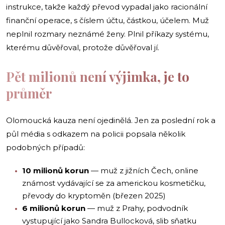
instrukce, takže každý převod vypadal jako racionální
finanční operace, s číslem účtu, částkou, účelem. Muž
neplnil rozmary neznámé ženy. Plnil příkazy systému,
kterému důvěřoval, protože důvěřoval jí.
Pět milionů není výjimka, je to
průměr
Olomoucká kauza není ojedinělá. Jen za poslední rok a
půl média s odkazem na policii popsala několik
podobných případů:
10 milionů korun
— muž z jižních Čech, online
známost vydávající se za americkou kosmetičku,
převody do kryptoměn (březen 2025)
6 milionů korun
— muž z Prahy, podvodník
vystupující jako Sandra Bullocková, slib sňatku