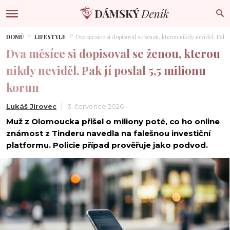
DOMŮ
LIFESTYLE
Dva měsíce si dopisoval se ženou, kterou nikdy neviděl. Pak jí
Dva měsíce si dopisoval se ženou, kterou
nikdy neviděl. Pak jí poslal 5,5 milionu
korun
Lukáš Jírovec
3. července 2026
Muž z Olomoucka přišel o miliony poté, co ho online
známost z Tinderu navedla na falešnou investiční
platformu. Policie případ prověřuje jako podvod.