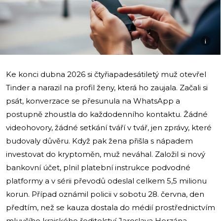
i
Ke konci dubna 2026 si čtyřiapadesátiletý muž otevřel
Tinder a narazil na profil ženy, která ho zaujala. Začali si
psát, konverzace se přesunula na WhatsApp a
postupně zhoustla do každodenního kontaktu. Žádné
videohovory, žádné setkání tváří v tvář, jen zprávy, které
budovaly důvěru. Když pak žena přišla s nápadem
investovat do kryptoměn, muž neváhal. Založil si nový
bankovní účet, plnil platební instrukce podvodné
platformy a v sérii převodů odeslal celkem 5,5 milionu
korun. Případ oznámil policii v sobotu 28. června, den
předtím, než se kauza dostala do médií prostřednictvím
mluvčího krajského ředitelství Jaroslava Herzána.