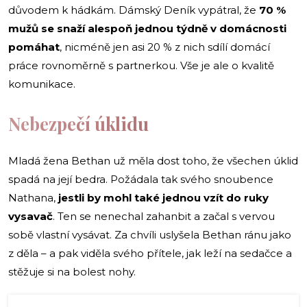
důvodem k hádkám. Dámský Deník vypátral, že
70 %
mužů se snaží alespoň jednou týdně v domácnosti
pomáhat
, nicméně jen asi 20 % z nich sdílí domácí
práce rovnoměrně s partnerkou. Vše je ale o kvalitě
komunikace.
Nebezpečí úklidu
Mladá žena Bethan už měla dost toho, že všechen úklid
spadá na její bedra. Požádala tak svého snoubence
Nathana,
jestli by mohl také jednou vzít do ruky
vysavač
. Ten se nenechal zahanbit a začal s vervou
sobě vlastní vysávat. Za chvíli uslyšela Bethan ránu jako
z děla – a pak viděla svého přítele, jak leží na sedačce a
stěžuje si na bolest nohy.