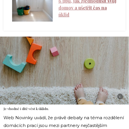
6 tipů, jak zjednodušit svůj
domov a ušetřit čas na
úklid
i
Je vhodné i dítě vést k úklidu.
Web Novinky uvádí, že právě debaty na téma rozdělení
domácích prací jsou mezi partnery nejčastějším