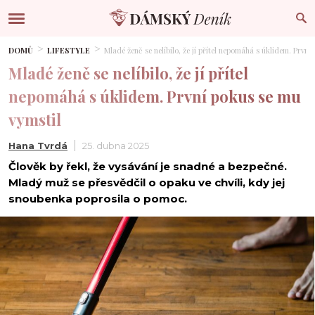
DOMŮ
LIFESTYLE
Mladé ženě se nelíbilo, že jí přítel nepomáhá s úklidem. První
Mladé ženě se nelíbilo, že jí přítel
nepomáhá s úklidem. První pokus se mu
vymstil
Hana Tvrdá
25. dubna 2025
Člověk by řekl, že vysávání je snadné a bezpečné.
Mladý muž se přesvědčil o opaku ve chvíli, kdy jej
snoubenka poprosila o pomoc.