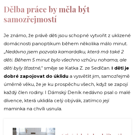
Dělba práce by měla být
samozřejmostí
Je známo, že právě děti jsou schopné vytvořit z uklizené
domácnosti panoptikum během několika málo minut.
„
Nedávno jsem pozvala kamarádku, která má také 2
děti. Během 5 minut bylo všechno vzhůru nohama, ale
děti byly šťastné,
“ směje se Katka Z. ze Sedlčan.
I děti je
dobré zapojovat do úklidu
a vysvětlit jim, samozřejmě
úměrně věku, že je ku prospěchu všech, když se zapojí
každý člen rodiny. I Dámský Deník nedávno psal o malé
dívence, která uklidila celý obývák, zatímco její
maminka na chvíli usnula.