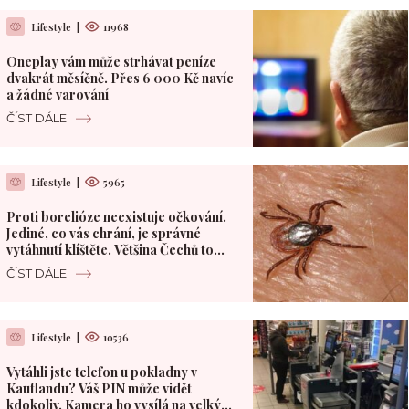
Lifestyle
|
11968
Oneplay vám může strhávat peníze
dvakrát měsíčně. Přes 6 000 Kč navíc
a žádné varování
ČÍST DÁLE
Lifestyle
|
5965
Proti borelióze neexistuje očkování.
Jediné, co vás chrání, je správné
vytáhnutí klíštěte. Většina Čechů to
dělá špatně
ČÍST DÁLE
Lifestyle
|
10536
Vytáhli jste telefon u pokladny v
Kauflandu? Váš PIN může vidět
kdokoliv. Kamera ho vysílá na velký