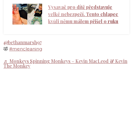
Vysavač pro dítě představuje
velké nebezpečí. Tento chlapec
kvůli němu málem přišel o ruku
@bethanmarsh97
🤣
#mencleaning
♬ Monkeys Spinning Monkeys – Kevin MacLeod & Kevin
The Monkey