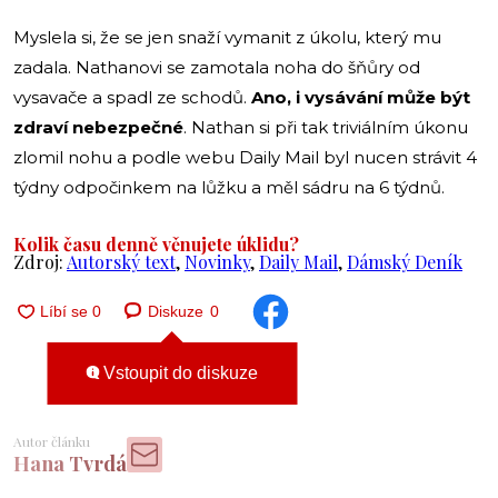
Myslela si, že se jen snaží vymanit z úkolu, který mu
zadala. Nathanovi se zamotala noha do šňůry od
vysavače a spadl ze schodů.
Ano, i vysávání může být
zdraví nebezpečné
. Nathan si při tak triviálním úkonu
zlomil nohu a podle webu Daily Mail byl nucen strávit 4
týdny odpočinkem na lůžku a měl sádru na 6 týdnů.
Kolik času denně věnujete úklidu?
Zdroj:
Autorský text
,
Novinky
,
Daily Mail
,
Dámský Deník
Diskuze
0
Vstoupit do diskuze
Autor článku
Hana Tvrdá