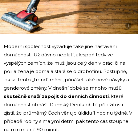
i
Moderní společnost vyžaduje také jiné nastavení
domácnosti. Už dávno neplatí, alespoň tedy ve
vyspělých zemích, že muži jsou celý den v práci či na
poli a žena je doma a stará se o drobotinu. Postupně,
jak se tento „trend“ měnil, přinášel také nové návyky a
genderové změny. V dnešní době se mnoho mužů
skutečně snaží zapojit do denních činností
, které
domácnost obnáší. Dámský Deník při té příležitosti
zjistil, že průměrný Čech věnuje úklidu 1 hodinu týdně. V
případě rodiny s malými dětmi pak tento čas stoupne
na minimálně 90 minut.