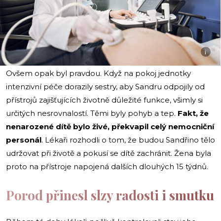
i
Ovšem opak byl pravdou. Když na pokoj jednotky
intenzivní péče dorazily sestry, aby Sandru odpojily od
přístrojů zajišťujících životně důležité funkce, všimly si
určitých nesrovnalostí. Těmi byly pohyb a tep.
Fakt, že
nenarozené dítě bylo živé, překvapil celý nemocniční
personál
. Lékaři rozhodli o tom, že budou Sandřino tělo
udržovat při životě a pokusí se dítě zachránit. Žena byla
proto na přístroje napojená dalších dlouhých 15 týdnů.
Porod přinesl slzy radosti i smutku