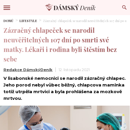
DOMŮ
LIFESTYLE
Zázračný chlapeček se narodil neuvěřitelných 107 dní po smrt
Zázračný chlapeček se narodil
neuvěřitelných 107 dní po smrti své
matky. Lékaři i rodina byli štěstím bez
sebe
Redakce DámskýDeník
12. listopadu 2021
V lisabonské nemocnici se narodil zázračný chlapec.
Jeho porod nebyl vůbec běžný, chlapcova maminka
totiž utrpěla mrtvici a byla prohlášena za mozkově
mrtvou.