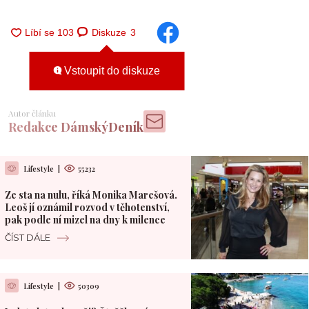
Diskuze
3
Vstoupit do diskuze
Autor článku
Redakce DámskýDeník
Lifestyle
|
55232
Ze sta na nulu, říká Monika Marešová.
Leoš jí oznámil rozvod v těhotenství,
pak podle ní mizel na dny k milence
ČÍST DÁLE
Lifestyle
|
50309