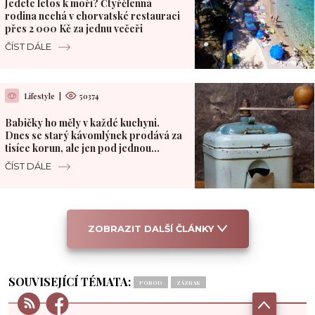
Jedete letos k moři? Čtyřčlenná
rodina nechá v chorvatské restauraci
přes 2 000 Kč za jednu večeři
ČÍST DÁLE
Lifestyle
|
50374
Babičky ho měly v každé kuchyni.
Dnes se starý kávomlýnek prodává za
tisíce korun, ale jen pod jednou
podmínkou
ČÍST DÁLE
ZOBRAZIT DALŠÍ ČLÁNKY
SOUVISEJÍCÍ TÉMATA:
POROD
ZÁZRAK