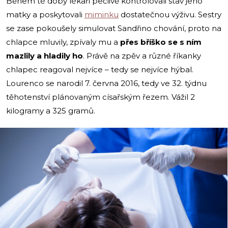
Během té doby lékaři pečlivě kontrolovali stav jeho
matky a poskytovali
miminku
dostatečnou výživu. Sestry
se zase pokoušely simulovat Sandřino chování, proto na
chlapce mluvily, zpívaly mu a
přes bříško se s ním
mazlily a hladily ho
. Právě na zpěv a různé říkanky
chlapec reagoval nejvíce – tedy se nejvíce hýbal.
Lourenco se narodil 7. června 2016, tedy ve 32. týdnu
těhotenství plánovaným císařským řezem. Vážil 2
kilogramy a 325 gramů.