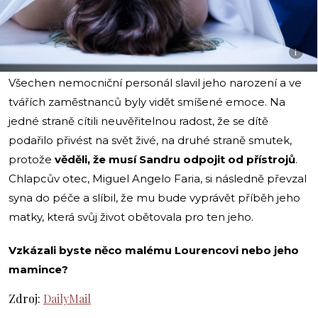
i
Všechen nemocniční personál slavil jeho narození a ve
tvářích zaměstnanců byly vidět smíšené emoce. Na
jedné straně cítili neuvěřitelnou radost, že se dítě
podařilo přivést na svět živé, na druhé straně smutek,
protože
věděli, že musí Sandru odpojit od přístrojů
.
Chlapcův otec, Miguel Angelo Faria, si následně převzal
syna do péče a slíbil, že mu bude vyprávět příběh jeho
matky, která svůj život obětovala pro ten jeho.
Vzkázali byste něco malému Lourencovi nebo jeho
mamince?
Zdroj:
DailyMail