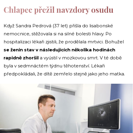
Chlapec přežil navzdory osudu
Když Sandra Pedrová (37 let) přišla do lisabonské
nemocnice, stěžovala si na silné bolesti hlavy. Po
hospitalizaci lékaři zjistili, že prodělala mrtvici. Bohužel
se ženin stav v následujících několika hodinách
rapidně zhoršil
a vyústil v mozkovou smrt.
V té době
byla v sedmnáctém týdnu těhotenství. Lékaři
předpokládali, že dítě zemřelo stejně jako jeho matka.