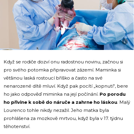
i
Když se rodiče dozví onu radostnou novinu, začnou si
pro svého potomka připravovat zázemí. Maminka si
většinou laská rostoucí bříško a často na své
nenarozené dítě mluví. Když pak pocítí „kopnutí“, bere
ho jako odpověď miminka na její počínání.
Po porodu
ho přivine k sobě do náruče a zahrne ho láskou
. Malý
Lourenco tohle nikdy nezažil. Jeho matka byla
prohlášena za mozkově mrtvou, když byla v 17. týdnu
těhotenství.