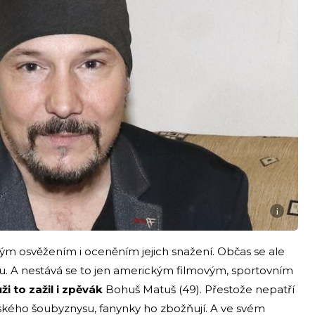
i
ným osvěžením i oceněním jejich snažení. Občas se ale
anu. A nestává se to jen americkým filmovým, sportovním
ži to zažil i zpěvák
Bohuš Matuš (49). Přestože nepatří
ského šoubyznysu, fanynky ho zbožňují. A ve svém