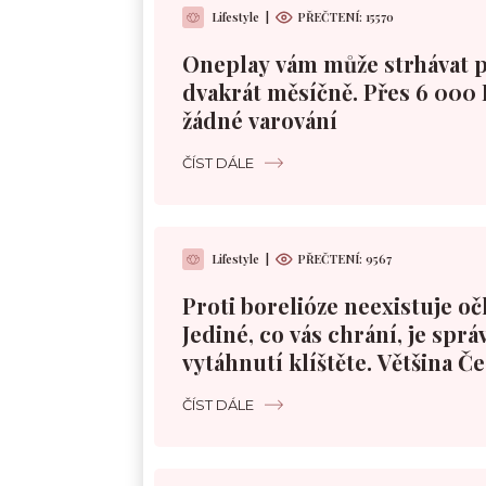
Lifestyle
|
PŘEČTENÍ:
15570
Oneplay vám může strhávat 
dvakrát měsíčně. Přes 6 000 
žádné varování
ČÍST DÁLE
Lifestyle
|
PŘEČTENÍ:
9567
Proti borelióze neexistuje oč
Jediné, co vás chrání, je sprá
vytáhnutí klíštěte. Většina Č
špatně
ČÍST DÁLE