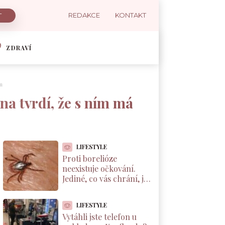
REDAKCE
KONTAKT
ZDRAVÍ
m
na tvrdí, že s ním má
LIFESTYLE
Proti borelióze
neexistuje očkování.
Jediné, co vás chrání, je
správné vytáhnutí
klíštěte. Většina Čechů
LIFESTYLE
to dělá špatně
Vytáhli jste telefon u