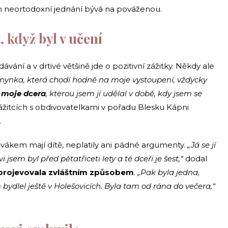
ch neortodoxní jednání bývá na pováženou.
 když byl v učení
ání a v drtivé většině jde o pozitivní zážitky. Někdy ale
anynka, která chodí hodně na moje vystoupení, vždycky
to moje dcera
, kterou jsem jí udělal v době, kdy jsem se
zážitcích s obdivovatelkami v pořadu Blesku Kápni
.
ěvákem mají dítě, neplatily ani pádné argumenty.
„Já se jí
jsem byl před pětatřiceti lety a té dceři je šest,“
dodal
 projevovala zvláštním způsobem
.
„Pak byla jedna,
bydlel ještě v Holešovicích. Byla tam od rána do večera,“