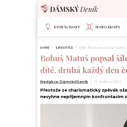
DOMÁCNOST
HOROSKOPY
DOMŮ
LIFESTYLE
Bohuš Matuš popsal šílené zážitky
Bohuš Matuš popsal šíle
dítě, druhá každý den 
Redakce DámskýDeník
13. května 2023
Přestože se charismatický zpěvák oženi
nevyhne nepříjemným konfrontacím s 