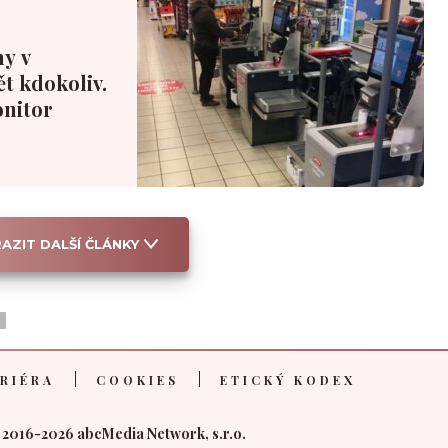
ny v
t kdokoliv.
onitor
AZIT DALŠÍ ČLÁNKY
RIÉRA
COOKIES
ETICKÝ KODEX
 2016-2026 abcMedia Network, s.r.o.