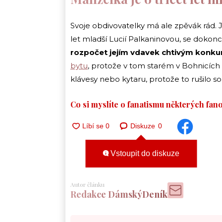
Svoje obdivovatelky má ale zpěvák rád. Je
let mladší Lucií Palkaninovou, se dokonce
rozpočet jejím vdavek chtivým konk
bytu
, protože v tom starém v Bohnicích
klávesy nebo kytaru, protože to rušilo s
Co si myslíte o fanatismu některých fan
Diskuze
0
Vstoupit do diskuze
Autor článku
Redakce DámskýDeník