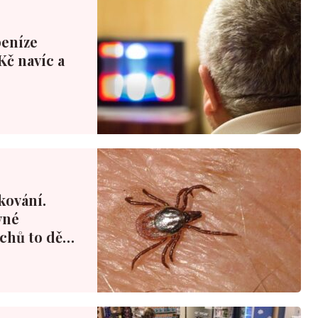
peníze
Kč navíc a
kování.
vné
echů to dělá