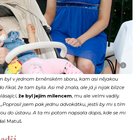
i
em byl v jednom brněnském sboru, kam asi nějakou
říkal, že tam byla. Asi mě znala, ale já ji nijak blízce
ásající,
že byl jejím milencem
, mu ale velmi vadily.
.
„Poprosil jsem pak jednu advokátku, jestli by mi s tím
ou do ústavu. A ta mi potom napsala dopis, kde se mi
al Matuš.
ladší