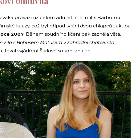
kovi omluvila
pěváka provází už celou řadu let, měl mít s Barborou
uřimské kauzy, což byl případ týrání dvou chlapců Jakuba
 roce 2007
. Během soudního líčení pak zazněla věta,
em žila s Bohušem Matušem v zahradní chatce. On
citoval vyjádření Škrlové soudní znalec.