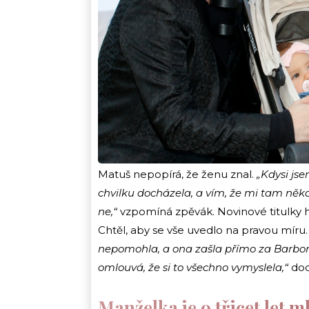
Matuš nepopírá, že ženu znal.
„Kdysi js
chvilku docházela, a vím, že mi tam někdo 
ne,“
vzpomíná zpěvák. Novinové titulky hl
Chtěl, aby se vše uvedlo na pravou míru
nepomohla, a ona zašla přímo za Barbor
omlouvá, že si to všechno vymyslela,“
dod
Manželka je o třicet let m