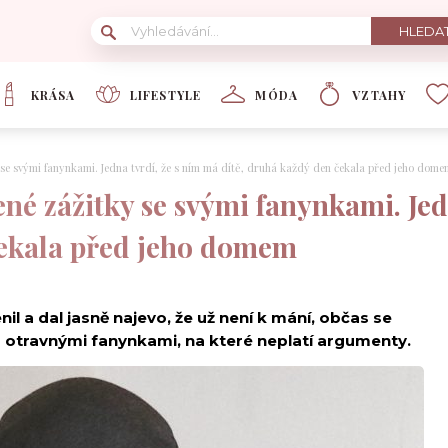
KRÁSA
LIFESTYLE
MÓDA
VZTAHY
 se svými fanynkami. Jedna tvrdí, že s ním má dítě, druhá každý den čekala před jeho dome
né zážitky se svými fanynkami. Jed
čekala před jeho domem
l a dal jasně najevo, že už není k mání, občas se
otravnými fanynkami, na které neplatí argumenty.