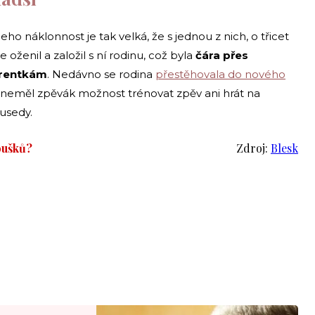
ho náklonnost je tak velká, že s jednou z nich, o třicet
 oženil a založil s ní rodinu, což byla
čára přes
urentkám
. Nedávno se rodina
přestěhovala do nového
 neměl zpěvák možnost trénovat zpěv ani hrát na
ousedy.
oušků?
Zdroj:
Blesk