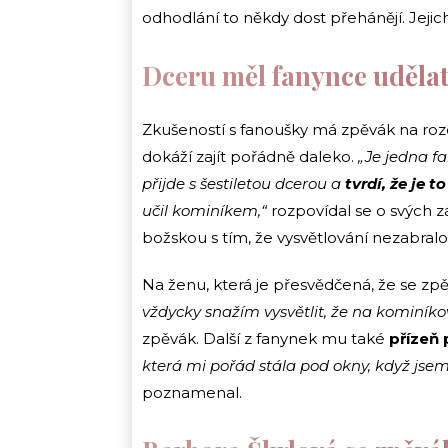
odhodlání to někdy dost přehánějí. Jeji
Dceru měl fanynce udělat,
Zkušeností s fanoušky má zpěvák na rozdáv
dokáží zajít pořádně daleko.
„Je jedna f
přijde s šestiletou dcerou a
tvrdí, že je 
učil kominíkem,“
rozpovídal se o svých 
božskou s tím, že vysvětlování nezabralo
Na ženu, která je přesvědčená, že se zp
vždycky snažím vysvětlit, že na kominíkovi 
zpěvák. Další z fanynek mu také
přízeň
která mi pořád stála pod okny, když jsem 
poznamenal.