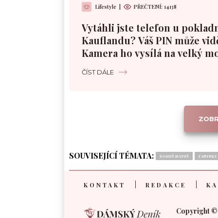
Lifestyle
|
PŘEČTENÍ:
14138
Vytáhli jste telefon u poklad
Kauflandu? Váš PIN může vidě
Kamera ho vysílá na velký m
ČÍST DÁLE
ZOBR
SOUVISEJÍCÍ TÉMATA:
BOHUŠ MATUŠ
FANYNKY
KONTAKT
REDAKCE
KA
Copyright ©