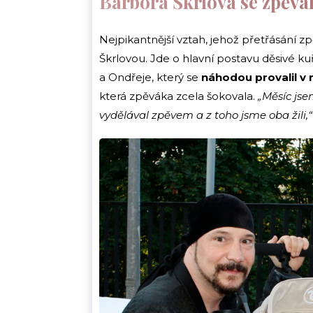
Barbora Škrlová se zpěvá
Nejpikantnější vztah, jehož přetřásání z
Škrlovou. Jde o hlavní postavu děsivé k
a Ondřeje, který se
náhodou provalil v
která zpěváka zcela šokovala.
„Měsíc js
vydělával zpěvem a z toho jsme oba žili,“