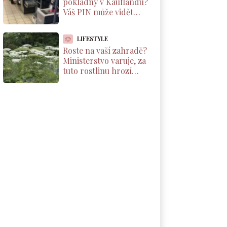
pokladny v Kauflandu?
Váš PIN může vidět
kdokoliv. Kamera ho
vysílá na velký monitor
LIFESTYLE
Roste na vaší zahradě?
Ministerstvo varuje, za
tuto rostlinu hrozí
pokuta až 500 000 Kč