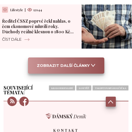
Lifestyle
|
12944
Ředitel ČSSZ poprvé řekl nahlas, o
čem ekonomové mluvili roky.
Důchody reálně klesnou o 1800 Kč
měsíčně
ČÍST DÁLE
ZOBRAZIT DALŠÍ ČLÁNKY
SOUVISEJÍCÍ
KRASOBRUSLENÍ
SOUTĚŽ
TALENTOVANÁ HOLČIČKA
TÉMATA:
KONTAKT