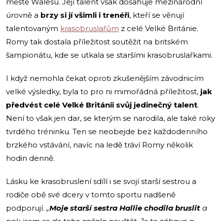
městě Walesu. Její talent však dosahuje mezinárodní
úrovně a
brzy si jí všimli i trenéři
, kteří se věnují
talentovaným
krasobruslařům
z celé Velké Británie.
Romy tak dostala příležitost soutěžit na britském
šampionátu, kde se utkala se staršími krasobruslařkami.
I když nemohla čekat oproti zkušenějším závodnicím
velké výsledky, byla to pro ni mimořádná příležitost,
jak
předvést celé Velké Británii svůj jedinečný talent
.
Není to však jen dar, se kterým se narodila, ale také roky
tvrdého tréninku. Ten se neobejde bez každodenního
brzkého vstávání, navíc na ledě tráví Romy několik
hodin denně.
Lásku ke krasobruslení sdílí i se svojí starší sestrou a
rodiče obě své dcery v tomto sportu nadšeně
podporují.
„
Moje starší sestra Hallie chodila bruslit
a