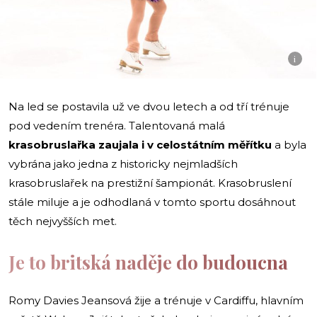
i
Na led se postavila už ve dvou letech a od tří trénuje
pod vedením trenéra. Talentovaná malá
krasobruslařka zaujala i v celostátním měřítku
a byla
vybrána jako jedna z historicky nejmladších
krasobruslařek na prestižní šampionát. Krasobruslení
stále miluje a je odhodlaná v tomto sportu dosáhnout
těch nejvyšších met.
Je to britská naděje do budoucna
Romy Davies Jeansová žije a trénuje v Cardiffu, hlavním