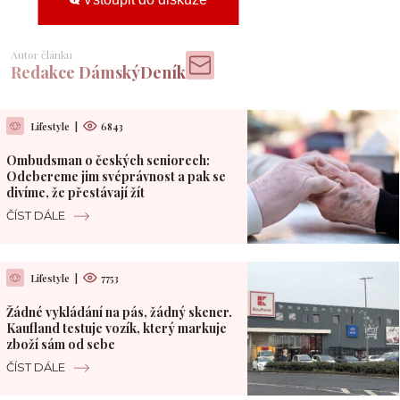
Autor článku
Redakce DámskýDeník
Lifestyle
|
6843
Ombudsman o českých seniorech:
Odebereme jim svéprávnost a pak se
divíme, že přestávají žít
ČÍST DÁLE
Lifestyle
|
7753
Žádné vykládání na pás, žádný skener.
Kaufland testuje vozík, který markuje
zboží sám od sebe
ČÍST DÁLE