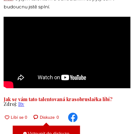
budoucnu jistě splní.
Jak se vám tato talentovaná krasobruslařka líbí?
Zdroj:
Itv
Diskuze
0
Vstoupit do diskuze