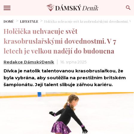
DOMŮ
LIFESTYLE
Holčička uchvacuje svět krasobruslařskými dovednostmi. V 7
Holčička uchvacuje svět
krasobruslařskými dovednostmi. V 7
letech je velkou nadějí do budoucna
Redakce DámskýDeník
16. srpna 2025
Dívka je natolik talentovanou krasobruslařkou, že
byla vybrána, aby soutěžila na prestižním britském
šampionátu. Její talent slibuje zářnou kariéru.