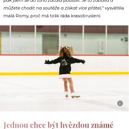
pak jsem se do toho začala pouštět. Je to zábava a
můžete chodit na soutěže a získat více přátel,“
vysvětlila
malá Romy, proč má tolik ráda krasobruslení.
i
Jednou chce být hvězdou známé