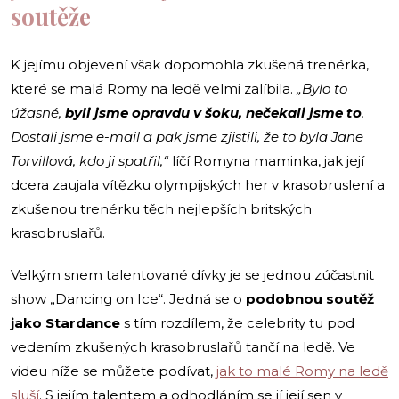
soutěže
K jejímu objevení však dopomohla zkušená trenérka,
které se malá Romy na ledě velmi zalíbila.
„Bylo to
úžasné,
byli jsme opravdu v šoku, nečekali jsme to
.
Dostali jsme e-mail a pak jsme zjistili, že to byla Jane
Torvillová, kdo ji spatřil,“
líčí Romyna maminka, jak její
dcera zaujala vítězku olympijských her v krasobruslení a
zkušenou trenérku těch nejlepších britských
krasobruslařů.
Velkým snem talentované dívky je se jednou zúčastnit
show „Dancing on Ice“. Jedná se o
podobnou soutěž
jako Stardance
s tím rozdílem, že celebrity tu pod
vedením zkušených krasobruslařů tančí na ledě. Ve
videu níže se můžete podívat,
jak to malé Romy na ledě
sluší
. S jejím talentem a odhodláním se jí její sen v