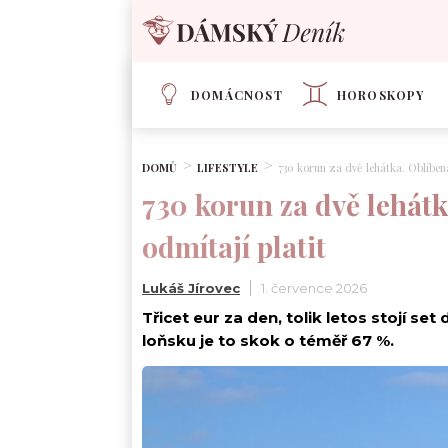
DOMÁCNOST
HOROSKOPY
DOMŮ
LIFESTYLE
730 korun za dvě lehátka. Oblíbená 
730 korun za dvě lehátka
odmítají platit
Lukáš Jírovec
1. července 2026
Třicet eur za den, tolik letos stojí se
loňsku je to skok o téměř 67 %.