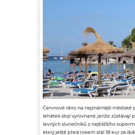
Červnové ráno na nejznámější městské pl
lehátek stojí vyrovnané, jenže zůstávají 
levných slunečníků z nejbližšího supermar
který ještě před rokem stál 18 eur za dv