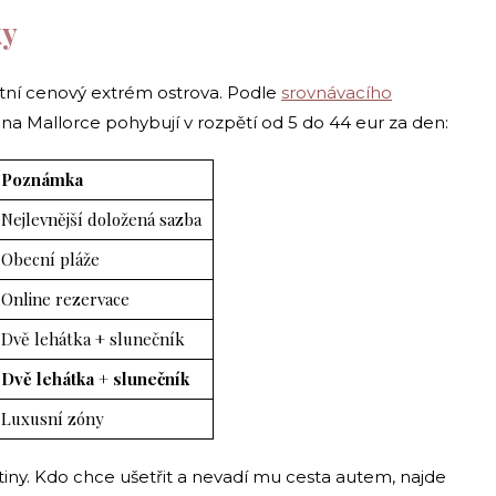
ky
utní cenový extrém ostrova. Podle
srovnávacího
na Mallorce pohybují v rozpětí od 5 do 44 eur za den:
Poznámka
Nejlevnější doložená sazba
Obecní pláže
Online rezervace
Dvě lehátka + slunečník
Dvě lehátka + slunečník
Luxusní zóny
tiny. Kdo chce ušetřit a nevadí mu cesta autem, najde