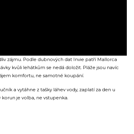
liv zájmu. Podle dubnových dat Invie patří Mallorca
ávky kvůli lehátkům se nedá doložit. Pláže jsou navíc
nájem komfortu, ne samotné koupání.
ručník a vytáhne z tašky láhev vody, zaplatí za den u
 korun je volba, ne vstupenka.