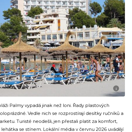
i
áži Palmy vypadá jinak než loni. Řady plastových
poloprázdné. Vedle nich se rozprostírají desítky ručníků a
ketu. Turisté neodešli, jen přestali platit za komfort,
ě lehátka se stínem. Lokální média v červnu 2026 uvádějí