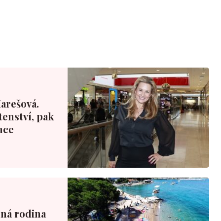
Marešová.
tenství, pak
nce
nná rodina