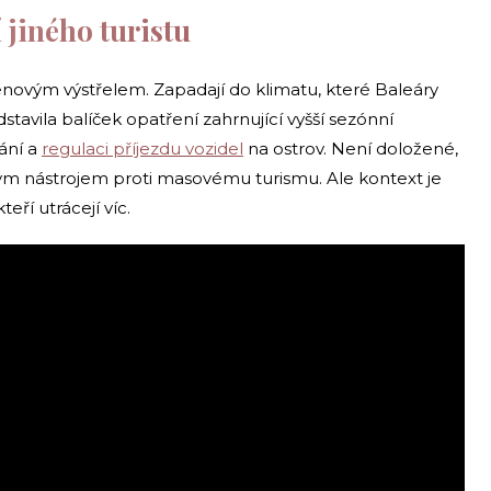
í jiného turistu
enovým výstřelem. Zapadají do klimatu, které Baleáry
dstavila balíček opatření zahrnující vyšší sezónní
ání a
regulaci příjezdu vozidel
na ostrov. Není doložené,
mým nástrojem proti masovému turismu. Ale kontext je
eří utrácejí víc.