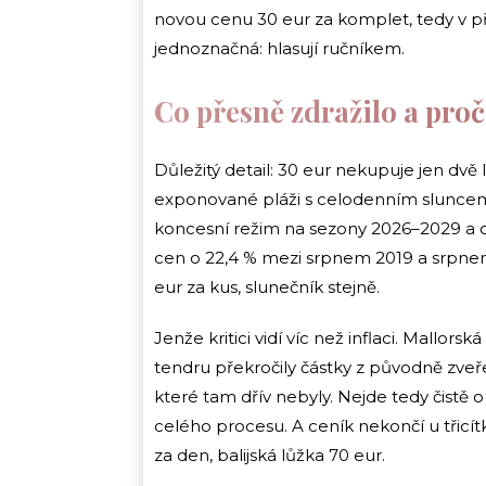
novou cenu 30 eur za komplet, tedy v p
jednoznačná: hlasují ručníkem.
Co přesně zdražilo a proč
Důležitý detail: 30 eur nekupuje jen dvě 
exponované pláži s celodenním sluncem
koncesní režim na sezony 2026–2029 a o 
cen o 22,4 % mezi srpnem 2019 a srpnem 
eur za kus, slunečník stejně.
Jenže kritici vidí víc než inflaci. Mallor
tendru překročily částky z původně zveř
které tam dřív nebyly. Nejde tedy čistě o „
celého procesu. A ceník nekončí u třicít
za den, balijská lůžka 70 eur.