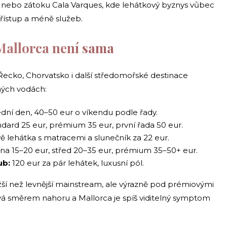
nc nebo zátoku Cala Varques, kde lehátkový byznys vůbec
přístup a méně služeb.
Mallorca není sama
 Řecko, Chorvatsko i další středomořské destinace
ných vodách:
ední den, 40–50 eur o víkendu podle řady.
dard 25 eur, prémium 35 eur, první řada 50 eur.
ě lehátka s matracemi a slunečník za 22 eur.
a 15–20 eur, střed 20–35 eur, prémium 35–50+ eur.
ub:
120 eur za pár lehátek, luxusní pól.
ažší než levnější mainstream, ale výrazně pod prémiovými
á směrem nahoru a Mallorca je spíš viditelný symptom