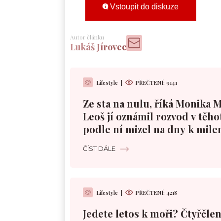
Vstoupit do diskuze
Autor článku
Lukáš Jírovec
Lifestyle
|
PŘEČTENÍ:
9141
Ze sta na nulu, říká Monika 
Leoš jí oznámil rozvod v těho
podle ní mizel na dny k mile
ČÍST DÁLE
Lifestyle
|
PŘEČTENÍ:
4218
Jedete letos k moři? Čtyřčle