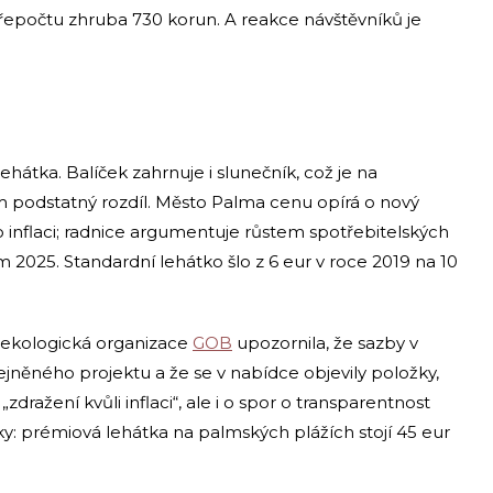
řepočtu zhruba 730 korun. A reakce návštěvníků je
lehátka. Balíček zahrnuje i slunečník, což je na
 podstatný rozdíl. Město Palma cenu opírá o nový
inflaci; radnice argumentuje růstem spotřebitelských
2025. Standardní lehátko šlo z 6 eur v roce 2019 na 10
ská ekologická organizace
GOB
upozornila, že sazby v
ejněného projektu a že se v nabídce objevily položky,
zdražení kvůli inflaci“, ale i o spor o transparentnost
ky: prémiová lehátka na palmských plážích stojí 45 eur