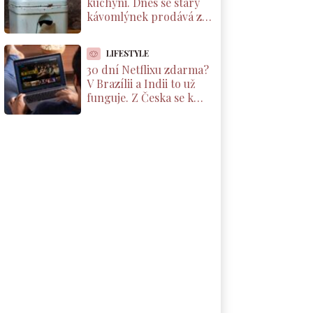
kuchyni. Dnes se starý
kávomlýnek prodává za
tisíce korun, ale jen pod
jednou podmínkou
LIFESTYLE
30 dní Netflixu zdarma?
V Brazílii a Indii to už
funguje. Z Česka se k
nabídce dostanete taky