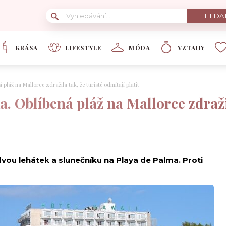
KRÁSA
LIFESTYLE
MÓDA
VZTAHY
pláž na Mallorce zdražila tak, že turisté odmítají platit
. Oblíbená pláž na Mallorce zdražil
t dvou lehátek a slunečníku na Playa de Palma. Proti