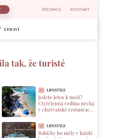
REDAKCE
KONTAKT
ZDRAVÍ
a tak, že turisté
LIFESTYLE
Jedete letos k moři?
Čtyřčlenná rodina nechá
v chorvatské restauraci
přes 2 000 Kč za jednu
večeři
LIFESTYLE
Babičky ho měly v každé