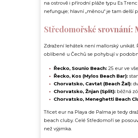
na ostrově i přírodní pláže typu Es Tre
nefunguje; hlavní „měnou“ je tam delší 
Středomořské srovnání: 
Zdražení lehátek není mallorský unikát.
oblíbené u Čechů se pohybují v podob
Řecko, Sounio Beach:
25 eur ve vš
Řecko, Kos (Mylos Beach Bar):
stan
Chorvatsko, Cavtat (Beach Žal):
dv
Chorvatsko, Žnjan (Split):
běžná zón
Chorvatsko, Meneghetti Beach Cl
Třicet eur na Playa de Palma je tedy dr
beach cluby. Celé Středomoří se posouv
než výjimka.