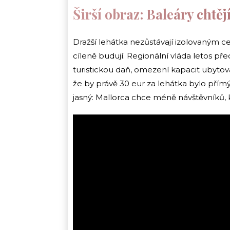
Širší obraz: Baleáry chtěj
Dražší lehátka nezůstávají izolovaným c
cíleně budují. Regionální vláda letos pře
turistickou daň, omezení kapacit ubytov
že by právě 30 eur za lehátka bylo pří
jasný: Mallorca chce méně návštěvníků, kt