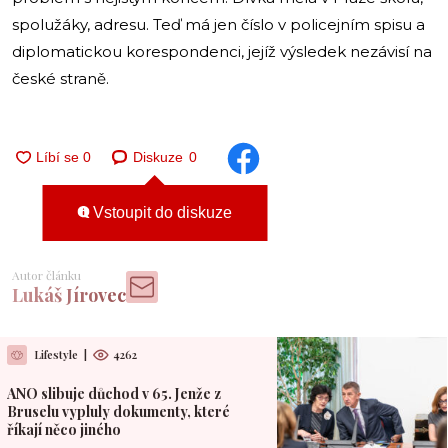
spolužáky, adresu. Teď má jen číslo v policejním spisu a
diplomatickou korespondenci, jejíž výsledek nezávisí na
české straně.
Diskuze
0
Vstoupit do diskuze
Autor článku
Lukáš Jírovec
Lifestyle
|
4262
ANO slibuje důchod v 65. Jenže z
Bruselu vypluly dokumenty, které
říkají něco jiného