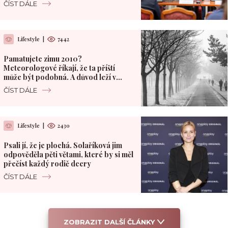
ČÍST DÁLE
Lifestyle
|
7442
Pamatujete zimu 2010?
Meteorologové říkají, že ta příští
může být podobná. A důvod leží v
Pacifiku
ČÍST DÁLE
Lifestyle
|
2430
Psali jí, že je plochá. Solaříková jim
odpověděla pěti větami, které by si měl
přečíst každý rodič dcery
ČÍST DÁLE
ZOBRAZIT DALŠÍ ČLÁNKY