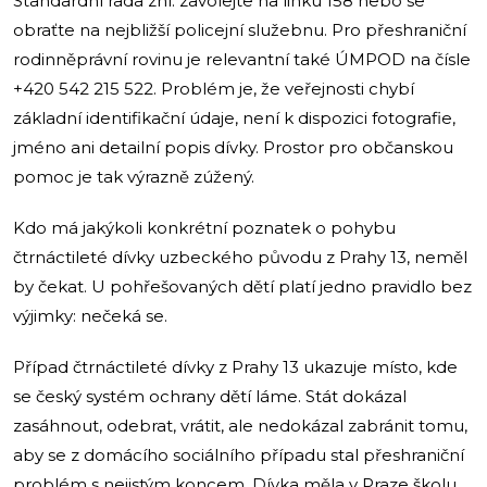
Standardní rada zní: zavolejte na linku 158 nebo se
obraťte na nejbližší policejní služebnu. Pro přeshraniční
rodinněprávní rovinu je relevantní také ÚMPOD na čísle
+420 542 215 522. Problém je, že veřejnosti chybí
základní identifikační údaje, není k dispozici fotografie,
jméno ani detailní popis dívky. Prostor pro občanskou
pomoc je tak výrazně zúžený.
Kdo má jakýkoli konkrétní poznatek o pohybu
čtrnáctileté dívky uzbeckého původu z Prahy 13, neměl
by čekat. U pohřešovaných dětí platí jedno pravidlo bez
výjimky: nečeká se.
Případ čtrnáctileté dívky z Prahy 13 ukazuje místo, kde
se český systém ochrany dětí láme. Stát dokázal
zasáhnout, odebrat, vrátit, ale nedokázal zabránit tomu,
aby se z domácího sociálního případu stal přeshraniční
problém s nejistým koncem. Dívka měla v Praze školu,