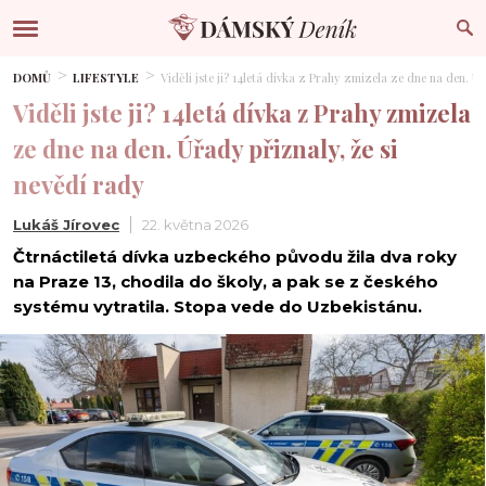
DOMŮ
LIFESTYLE
Viděli jste ji? 14letá dívka z Prahy zmizela ze dne na den. Ú
Viděli jste ji? 14letá dívka z Prahy zmizela
ze dne na den. Úřady přiznaly, že si
nevědí rady
Lukáš Jírovec
22. května 2026
Čtrnáctiletá dívka uzbeckého původu žila dva roky
na Praze 13, chodila do školy, a pak se z českého
systému vytratila. Stopa vede do Uzbekistánu.