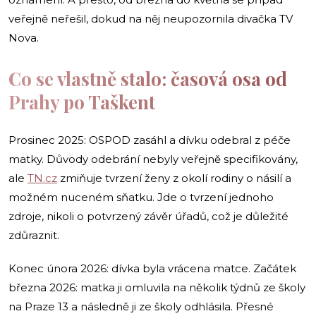
veřejně neřešil, dokud na něj neupozornila divačka TV
Nova.
Co se vlastně stalo: časová osa od
Prahy po Taškent
Prosinec 2025: OSPOD zasáhl a dívku odebral z péče
matky. Důvody odebrání nebyly veřejně specifikovány,
ale
TN.cz
zmiňuje tvrzení ženy z okolí rodiny o násilí a
možném nuceném sňatku. Jde o tvrzení jednoho
zdroje, nikoli o potvrzený závěr úřadů, což je důležité
zdůraznit.
Konec února 2026: dívka byla vrácena matce. Začátek
března 2026: matka ji omluvila na několik týdnů ze školy
na Praze 13 a následně ji ze školy odhlásila. Přesné