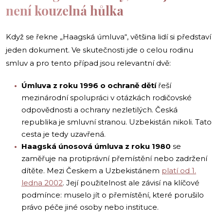
není kouzelná hůlka
Když se řekne „Haagská úmluva“, většina lidí si představí
jeden dokument. Ve skutečnosti jde o celou rodinu
smluv a pro tento případ jsou relevantní dvě:
Úmluva z roku 1996 o ochraně dětí
řeší
mezinárodní spolupráci v otázkách rodičovské
odpovědnosti a ochrany nezletilých. Česká
republika je smluvní stranou. Uzbekistán nikoli. Tato
cesta je tedy uzavřená.
Haagská únosová úmluva z roku 1980
se
zaměřuje na protiprávní přemístění nebo zadržení
dítěte. Mezi Českem a Uzbekistánem
platí od 1.
ledna 2002
. Její použitelnost ale závisí na klíčové
podmínce: muselo jít o přemístění, které porušilo
právo péče jiné osoby nebo instituce.