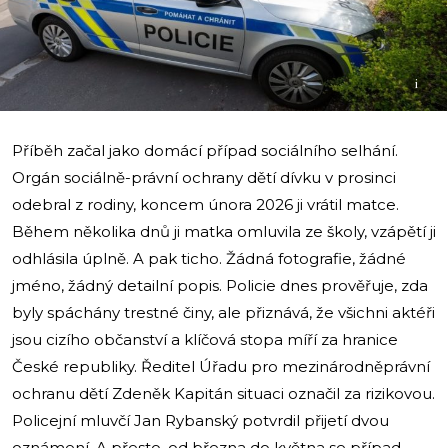
i
Příběh začal jako domácí případ sociálního selhání.
Orgán sociálně-právní ochrany dětí dívku v prosinci
odebral z rodiny, koncem února 2026 ji vrátil matce.
Během několika dnů ji matka omluvila ze školy, vzápětí ji
odhlásila úplně. A pak ticho. Žádná fotografie, žádné
jméno, žádný detailní popis. Policie dnes prověřuje, zda
byly spáchány trestné činy, ale přiznává, že všichni aktéři
jsou cizího občanství a klíčová stopa míří za hranice
České republiky. Ředitel Úřadu pro mezinárodněprávní
ochranu dětí Zdeněk Kapitán situaci označil za rizikovou.
Policejní mluvčí Jan Rybanský potvrdil přijetí dvou
oznámení. A přesto, od března do května se případ