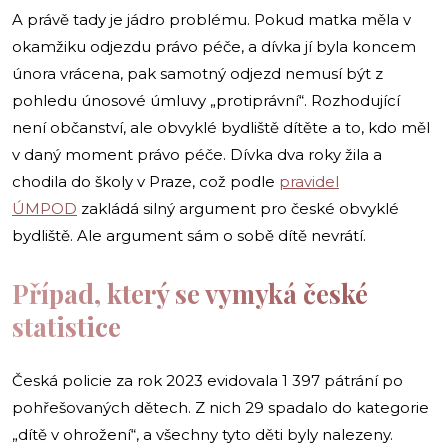
A právě tady je jádro problému. Pokud matka měla v
okamžiku odjezdu právo péče, a dívka jí byla koncem
února vrácena, pak samotný odjezd nemusí být z
pohledu únosové úmluvy „protiprávní“. Rozhodující
není občanství, ale obvyklé bydliště dítěte a to, kdo měl
v daný moment právo péče. Dívka dva roky žila a
chodila do školy v Praze, což podle
pravidel
ÚMPOD
zakládá silný argument pro české obvyklé
bydliště. Ale argument sám o sobě dítě nevrátí.
Případ, který se vymyká české
statistice
Česká policie za rok 2023 evidovala 1 397 pátrání po
pohřešovaných dětech. Z nich 29 spadalo do kategorie
„dítě v ohrožení“, a všechny tyto děti byly nalezeny.