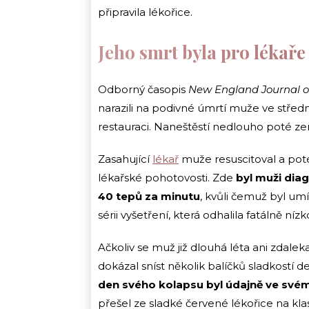
připravila lékořice.
Jeho smrt byla pro lékař
Odborný časopis
New England Journal o
narazili na podivné úmrtí muže ve středn
restauraci. Naneštěstí nedlouho poté zem
Zasahující
lékař
muže resuscitoval a poté
lékařské pohotovosti. Zde
byl muži dia
40 tepů za minutu
, kvůli čemuž byl um
sérii vyšetření, která odhalila fatálně nízk
Ačkoliv se muž již dlouhá léta ani zdale
dokázal sníst několik balíčků sladkostí 
den svého kolapsu byl údajně ve své
přešel ze sladké červené lékořice na kla