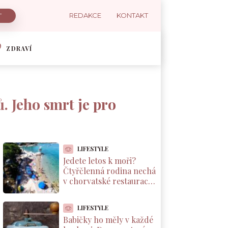
REDAKCE
KONTAKT
ZDRAVÍ
. Jeho smrt je pro
LIFESTYLE
Jedete letos k moři?
Čtyřčlenná rodina nechá
v chorvatské restauraci
přes 2 000 Kč za jednu
večeři
LIFESTYLE
Babičky ho měly v každé