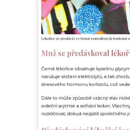
Lékořice se prodává i ve formě roztodivných bonbónů o
Muž se předávkoval lékoř
Černá lékořice obsahuje kyselinu glycyrr
narušuje složení elektrolytů, a tak zhor
stresového hormonu kortizolu, což vede 
Dále to může způsobit vzácný stav nízké 
srdeční arytmie a selhání ledvin. Všechny
rozklíčovat, dokud nezjistili společného 