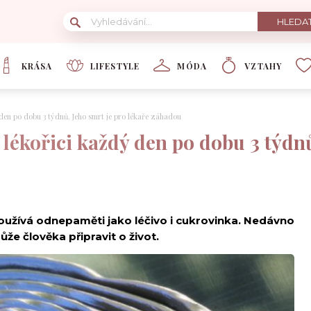
KRÁSA
LIFESTYLE
MÓDA
VZTAHY
 den po dobu 3 týdnů. Jeho smrt je pro lékaře záhadou
 lékořici každý den po dobu 3 týdnů
používá odnepaměti jako léčivo i cukrovinka. Nedávno
že člověka připravit o život.