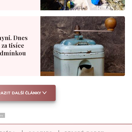
hyni. Dnes
za tisíce
podmínkou
AZIT DALŠÍ ČLÁNKY
DA