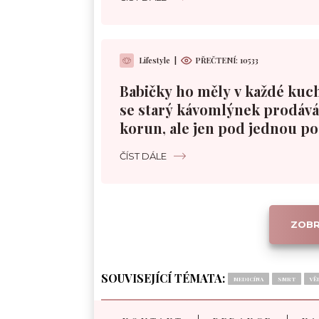
Lifestyle
|
PŘEČTENÍ:
10533
Babičky ho měly v každé kuc
se starý kávomlýnek prodává 
korun, ale jen pod jednou 
ČÍST DÁLE
ZOBR
SOUVISEJÍCÍ TÉMATA:
MEDICÍNA
SMRT
VĚ