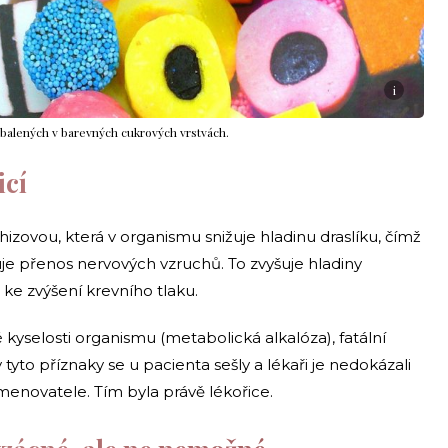
i
balených v barevných cukrových vrstvách.
icí
hizovou, která v organismu snižuje hladinu draslíku, čímž
šuje přenos nervových vzruchů. To zvyšuje hladiny
ke zvýšení krevního tlaku.
kyselosti organismu (metabolická alkalóza), fatální
 tyto příznaky se u pacienta sešly a lékaři je nedokázali
jmenovatele. Tím byla právě lékořice.