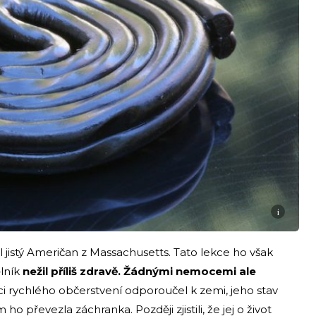
i
 jistý Američan z Massachusetts. Tato lekce ho však
ělník
nežil příliš zdravě. Žádnými nemocemi ale
ci rychlého občerstvení odporoučel k zemi, jeho stav
 ho převezla záchranka. Později zjistili, že jej o život