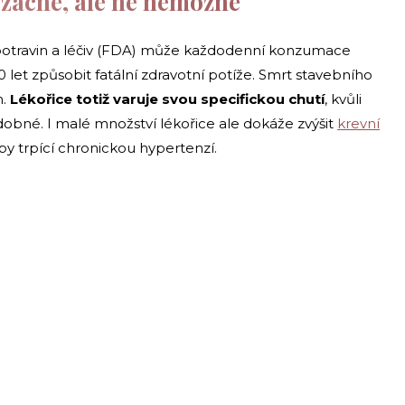
vzácné, ale ne nemožné
otravin a léčiv (FDA) může každodenní konzumace
let způsobit fatální zdravotní potíže. Smrt stavebního
m.
Lékořice totiž varuje svou specifickou chutí
, kvůli
obné. I malé množství lékořice ale dokáže zvýšit
krevní
y trpící chronickou hypertenzí.