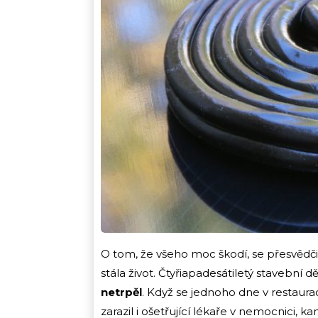
O tom, že všeho moc škodí, se přesvědčil
stála život. Čtyřiapadesátiletý stavební d
netrpěl
. Když se jednoho dne v restaura
zarazil i ošetřující lékaře v nemocnici, kam