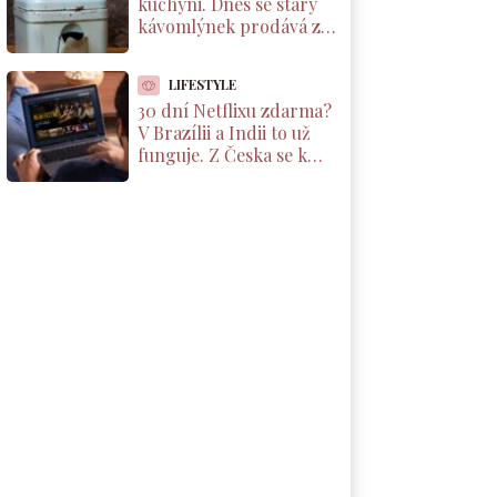
kuchyni. Dnes se starý
kávomlýnek prodává za
tisíce korun, ale jen pod
jednou podmínkou
LIFESTYLE
30 dní Netflixu zdarma?
V Brazílii a Indii to už
funguje. Z Česka se k
nabídce dostanete taky