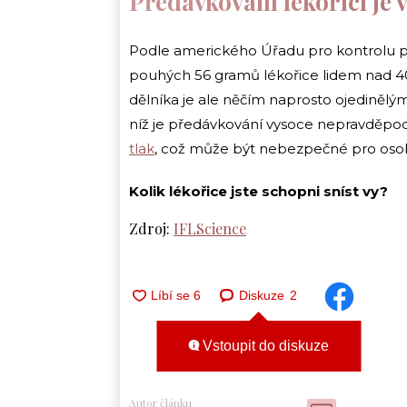
Předávkování lékořicí je 
Podle amerického Úřadu pro kontrolu p
pouhých 56 gramů lékořice lidem nad 40 
dělníka je ale něčím naprosto ojedinělý
níž je předávkování vysoce nepravděpod
tlak
, což může být nebezpečné pro osob
Kolik lékořice jste schopni sníst vy?
Zdroj:
IFLScience
Diskuze
2
Vstoupit do diskuze
Autor článku