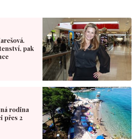
Marešová.
tenství, pak
nce
nná rodina
i přes 2