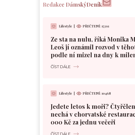
Redakce DámskýDeník
Lifestyle
|
PŘEČTENÍ:
15391
Ze sta na nulu, říká Monika 
Leoš jí oznámil rozvod v těho
podle ní mizel na dny k mile
ČÍST DÁLE
Lifestyle
|
PŘEČTENÍ:
10468
Jedete letos k moři? Čtyřčle
nechá v chorvatské restaurac
000 Kč za jednu večeři
ČÍST DÁLE