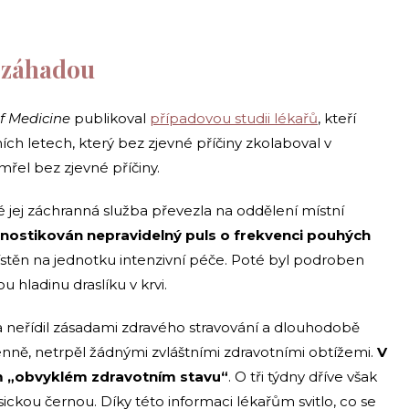
e záhadou
f Medicine
publikoval
případovou studii lékařů
, kteří
ích letech, který bez zjevné příčiny zkolaboval v
řel bez zjevné příčiny.
 jej záchranná služba převezla na oddělení místní
gnostikován nepravidelný puls o frekvenci pouhých
ístěn na jednotku intenzivní péče. Poté byl podroben
ou hladinu draslíku v krvi.
ka neřídil zásadami zdravého stravování a dlouhodobě
denně, netrpěl žádnými zvláštními zdravotními obtížemi.
V
m „obvyklém zdravotním stavu“
. O tři týdny dříve však
sickou černou. Díky této informaci lékařům svitlo, co se