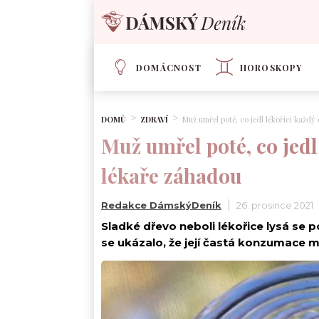
DOMÁCNOST
HOROSKOPY
DOMŮ
ZDRAVÍ
Muž umřel poté, co jedl lékořici každý
Muž umřel poté, co jedl
lékaře záhadou
Redakce DámskýDeník
26. prosince 2021
Sladké dřevo neboli lékořice lysá se 
se ukázalo, že její častá konzumace mů